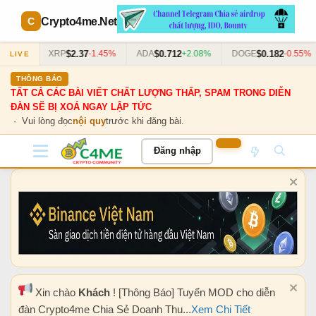
Crypto4me
.Net
$2.37
$0.712
$0.182
0.63%
XRP
-1.45%
ADA
+2.08%
DOGE
-0.55%
LIVE
THÔNG BÁO
TẤT CẢ CÁC BÀI VIẾT CHẤT LƯỢNG THẤP, SPAM TRONG DIỄN
ĐÀN SẼ BỊ XOÁ NGAY LẬP TỨC
· Vui lòng đọc
nội quy
trước khi đăng bài.
Đăng nhập
Xin chào
Khách
! [Thông Báo] Tuyển MOD cho diễn
đàn Crypto4me Chia Sẻ Doanh Thu...
Xem Chi Tiết