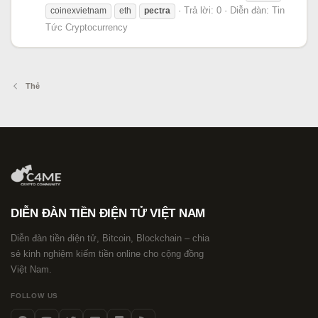
Trả lời: 0
Diễn đàn:
Tin
coinexvietnam
eth
pectra
Tức Cryptocurrency
Thẻ
DIỄN ĐÀN TIỀN ĐIỆN TỬ VIỆT NAM
Diễn đàn tiền điện tử, Bitcoin, Blockchain – chia
sẻ kinh nghiệm kiếm tiền online cho cộng đồng
Việt Nam.
FOLLOW US