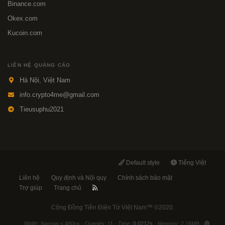
Binance.com
Okex.com
Kucoin.com
LIÊN HỆ QUẢNG CÁO
Hà Nội, Việt Nam
info.crypto4me@gmail.com
Tieusuphu2021
Default style
Tiếng Việt
Liên hệ
Quy định và Nội quy
Chính sách bảo mật
Trợ giúp
Trang chủ
Cộng Đồng Tiền Điện Tử Việt Nam™
©2020.
Width
Queries
11
Time
0.0212s
Memory
2.16MB