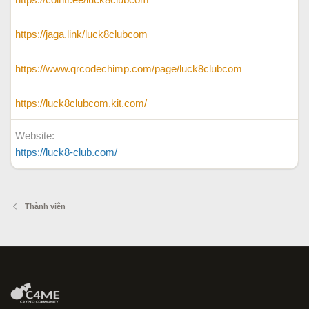
https://jaga.link/luck8clubcom
https://www.qrcodechimp.com/page/luck8clubcom
https://luck8clubcom.kit.com/
Website
https://luck8-club.com/
Thành viên