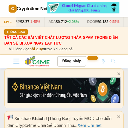
Crypto4me
.Net
$2.37
$0.712
$0.182
%
XRP
-1.45%
ADA
+2.08%
DOGE
-0.55%
D
LIVE
THÔNG BÁO
TẤT CẢ CÁC BÀI VIẾT CHẤT LƯỢNG THẤP, SPAM TRONG DIỄN
ĐÀN SẼ BỊ XOÁ NGAY LẬP TỨC
· Vui lòng đọc
nội quy
trước khi đăng bài.
Đăng nhập
Xin chào
Khách
! [Thông Báo] Tuyển MOD cho diễn
đàn Crypto4me Chia Sẻ Doanh Thu...
Xem Chi Tiết