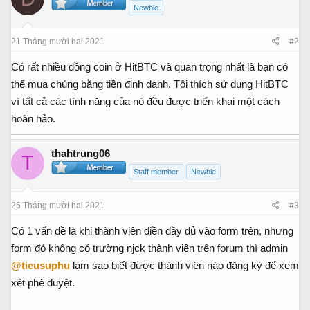
t
Newbie
i
o
21 Tháng mười hai 2021
#2
n
s
Có rất nhiều đồng coin ở HitBTC và quan trọng nhất là bạn có
:
thể mua chúng bằng tiền định danh. Tôi thích sử dụng HitBTC
vì tất cả các tính năng của nó đều được triển khai một cách
hoàn hảo.
thahtrung06
T
Staff member
Newbie
25 Tháng mười hai 2021
#3
Có 1 vấn đề là khi thành viên điền đầy đủ vào form trên, nhưng
form đó không có trường njck thành viên trên forum thì admin
@tieusuphu
làm sao biết được thành viên nào đăng ký để xem
xét phê duyệt.