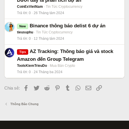
Dưới đây là phân tích dự án
CoinExVietNam
Tin Tức Cryptocurrency
Trả lời
0
26 Tháng tám 2024
Binance thông báo delist 6 dự án
New
tieusuphu
Tin Tức Cryptocurrency
Trả lời
0
12 Tháng tám 2024
AZ Tracking: Thông báo giá và stock
Tips
Amazon đến Group Telegram
ToolsKiemTrieuDo
Mua Bán Crypto
Trả lời
0
24 Tháng ba 2024
Facebook
Twitter
Reddit
Pinterest
Tumblr
WhatsApp
Email
Link
Chia sẻ:
Thông Báo Chung