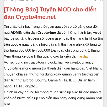
a
ầ
r
u
[Thông Báo] Tuyển MOD cho diễn
t
đàn Crypto4me.net
e
r
Xin chào cả nhà, Trong thời gian qua với sự cố gắng của đội
ngũ
ADMIN
diễn đàn
Crypto4me
đã có những thành tựu vượt
bậc về sự tăng trưởng số lượng user, các thứ hạng từ khoá tìm
trên google ngày càng nhiều và rank thứ hạng alexa đã tăng từ
thứ hạng 800.000 lên 500.000 toàn cầu chỉ trong vòng 1 tháng.
Xem thông kê doanh thu quảng cáo từ diễn đàn
tại đây
.
Với sự bùng nổ của bitcoin, blockchain và cryptocurrency
Crypto4me mong muốn trở thành diễn đàn hàng đầu Việt Nam,
chuyên chia sẻ những nội dung xoay quanh về thị trường tiền
điện tử như airdrop, Bounty, Game NFTs, IDO, Dự án tiềm
năng, Tài liệu crypto...
Chính vì vậy chúng tôi mong muốn sự giúp sức từ các nhân tài
khắp cả nước để giúp cho diễn đàn ngày càng vững mạnh hơn
nữa.