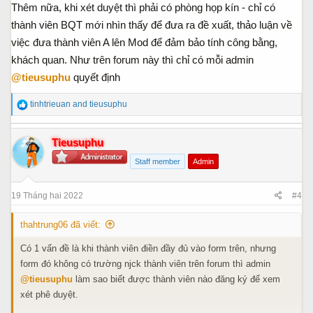
Thêm nữa, khi xét duyệt thì phải có phòng họp kín - chỉ có
thành viên BQT mới nhìn thấy để đưa ra đề xuất, thảo luận về
việc đưa thành viên A lên Mod để đảm bảo tính công bằng,
khách quan. Như trên forum này thì chỉ có mỗi admin
@tieusuphu
quyết định
R
tinhtrieuan
and
tieusuphu
e
a
Tieusuphu
c
t
Staff member
Admin
i
o
19 Tháng hai 2022
#4
n
s
:
thahtrung06 đã viết:
Có 1 vấn đề là khi thành viên điền đầy đủ vào form trên, nhưng
form đó không có trường njck thành viên trên forum thì admin
@tieusuphu
làm sao biết được thành viên nào đăng ký để xem
xét phê duyệt.