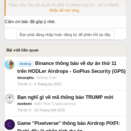
Thêm nữa, khi xét duyệt thì phải có phòng họp kín - chỉ có thành
Nhấn để mở rộng...
viên BQT mới nhìn thấy để đưa ra đề xuất, thảo luận về việc đưa
thành viên A lên Mod để đảm bảo tính công bằng, khách quan. Như
Cảm ơn bác đã góp ý nhé.
trên forum này thì chỉ có mỗi admin
@tieusuphu
quyết định
Bạn phải đăng nhập hoặc đăng ký để phản hồi tại đây.
Bài viết liên quan
Binance thông báo về dự án thứ 11
Airdrop
trên HODLer Airdrops - GoPlus Security (GPS)
tieusuphu
Airdrop Coin
Trả lời
0
4 Tháng ba 2025
Bạn nghĩ gì về mã thông báo TRUMP mới
novitemi
Kiến Thức Cryptocurrency
Trả lời
0
23 Tháng một 2025
Game "Pixelverse" thông báo Airdrop PIXFI:
C