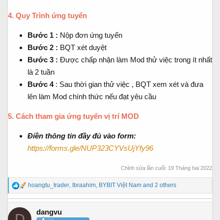
4. Quy Trình ứng tuyển
Bước 1 :
Nộp đơn ứng tuyển
Bước 2 :
BQT xét duyệt
Bước 3 :
Được chấp nhận làm Mod thử việc trong ít nhất
là 2 tuần
Bước 4
: Sau thời gian thử việc , BQT xem xét và đưa
lên làm Mod chính thức nếu đạt yêu cầu
5. Cách tham gia ứng tuyển vị trí MOD
Điền thông tin đầy đủ vào form
:
https://forms.gle/NUP323CYVsUjYfy96
Chỉnh sửa lần cuối:
19 Tháng hai 2022
R
hoangtu_trader
,
Ibraahim
,
BYBIT Việt Nam
and 2 others
e
a
dangvu
c
D