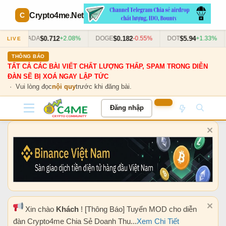
Crypto4me
.Net
$0.712
$0.182
$5.94
5%
ADA
+2.08%
DOGE
-0.55%
DOT
+1.33%
LIVE
THÔNG BÁO
TẤT CẢ CÁC BÀI VIẾT CHẤT LƯỢNG THẤP, SPAM TRONG DIỄN
ĐÀN SẼ BỊ XOÁ NGAY LẬP TỨC
· Vui lòng đọc
nội quy
trước khi đăng bài.
Đăng nhập
Xin chào
Khách
! [Thông Báo] Tuyển MOD cho diễn
đàn Crypto4me Chia Sẻ Doanh Thu...
Xem Chi Tiết