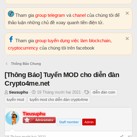
Tham gia
group telegram
và
chanel
của chúng tôi để
thảo luận những chủ đề xoay quanh tiền điện tử.
Tham gia
group tuyển dụng việc làm blockchain,
cryptocurrency
của chúng tôi trên facebook
Thông Báo Chung
[Thông Báo] Tuyển MOD cho diễn đàn
Crypto4me.net
T
N
T
tieusuphu
19 Tháng mười hai 2021
diễn đàn coin
h
g
h
tuyển mod
tuyển mod cho diễn đàn crypto4me
r
à
ẻ
e
y
Tieusuphu
a
b
Staff member
Admin
d
ắ
s
t
t
đ
19 Tháng mười hai 2021
#1