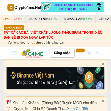
Crypto4me
.Net
$1,926
$131.50
$594.20
$2.3
H
-0.87%
SOL
+3.11%
BNB
+0.63%
XRP
LIVE
THÔNG BÁO
TẤT CẢ CÁC BÀI VIẾT CHẤT LƯỢNG THẤP, SPAM TRONG DIỄN
ĐÀN SẼ BỊ XOÁ NGAY LẬP TỨC
· Vui lòng đọc
nội quy
trước khi đăng bài.
Đăng nhập
Xin chào
Khách
! [Thông Báo] Tuyển MOD cho diễn
đàn Crypto4me Chia Sẻ Doanh Thu...
Xem Chi Tiết