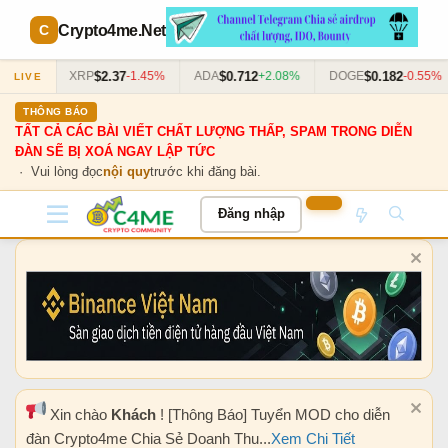
Crypto4me
.Net
$2.37
$0.712
$0.182
0.63%
XRP
-1.45%
ADA
+2.08%
DOGE
-0.55%
LIVE
THÔNG BÁO
TẤT CẢ CÁC BÀI VIẾT CHẤT LƯỢNG THẤP, SPAM TRONG DIỄN
ĐÀN SẼ BỊ XOÁ NGAY LẬP TỨC
· Vui lòng đọc
nội quy
trước khi đăng bài.
Đăng nhập
Xin chào
Khách
! [Thông Báo] Tuyển MOD cho diễn
đàn Crypto4me Chia Sẻ Doanh Thu...
Xem Chi Tiết