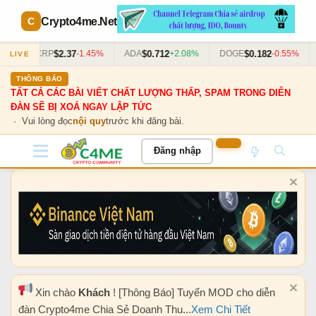
Crypto4me
.Net
$2.37
$0.712
$0.182
63%
XRP
-1.45%
ADA
+2.08%
DOGE
-0.55%
LIVE
THÔNG BÁO
TẤT CẢ CÁC BÀI VIẾT CHẤT LƯỢNG THẤP, SPAM TRONG DIỄN
ĐÀN SẼ BỊ XOÁ NGAY LẬP TỨC
· Vui lòng đọc
nội quy
trước khi đăng bài.
Đăng nhập
Xin chào
Khách
! [Thông Báo] Tuyển MOD cho diễn
đàn Crypto4me Chia Sẻ Doanh Thu...
Xem Chi Tiết