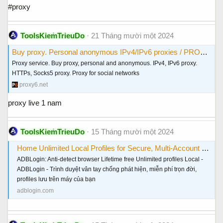
#proxy
ToolsKiemTrieuDo
21 Tháng mười một 2024
Buy proxy. Personal anonymous IPv4/IPv6 proxies / PROXY6.net
Proxy service. Buy proxy, personal and anonymous. IPv4, IPv6 proxy.
HTTPs, Socks5 proxy. Proxy for social networks
proxy6.net
proxy live 1 nam
ToolsKiemTrieuDo
15 Tháng mười một 2024
Home Unlimited Local Profiles for Secure, Multi-Account Browsing - ADBLogin: The Best Anti-Detect Browser😍 😍 🤩
ADBLogin: Anti-detect browser Lifetime free Unlimited profiles Local -
ADBLogin - Trình duyệt vân tay chống phát hiện, miễn phí trọn đời,
profiles lưu trên máy của bạn
adblogin.com