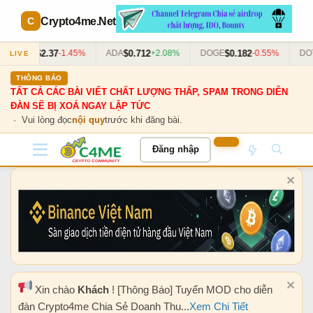
Crypto4me
.Net
$2.37
$0.712
$0.182
$
XRP
-1.45%
ADA
+2.08%
DOGE
-0.55%
DOT
LIVE
THÔNG BÁO
TẤT CẢ CÁC BÀI VIẾT CHẤT LƯỢNG THẤP, SPAM TRONG DIỄN
ĐÀN SẼ BỊ XOÁ NGAY LẬP TỨC
· Vui lòng đọc
nội quy
trước khi đăng bài.
Đăng nhập
Xin chào
Khách
! [Thông Báo] Tuyển MOD cho diễn
đàn Crypto4me Chia Sẻ Doanh Thu...
Xem Chi Tiết