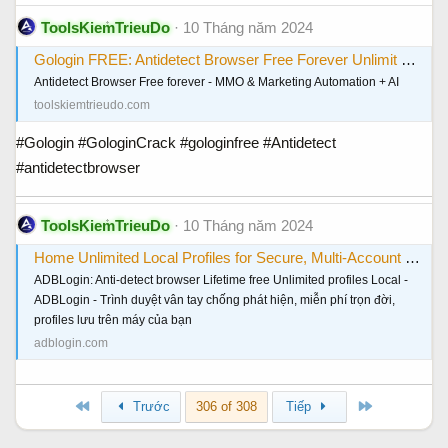
ToolsKiemTrieuDo
10 Tháng năm 2024
Gologin FREE: Antidetect Browser Free Forever Unlimit Profiles
Antidetect Browser Free forever - MMO & Marketing Automation + AI
toolskiemtrieudo.com
#Gologin #GologinCrack #gologinfree #Antidetect
#antidetectbrowser
ToolsKiemTrieuDo
10 Tháng năm 2024
Home Unlimited Local Profiles for Secure, Multi-Account Browsing - ADBLogin: The Best Anti-Detect Browser😍 😍 🤩
ADBLogin: Anti-detect browser Lifetime free Unlimited profiles Local -
ADBLogin - Trình duyệt vân tay chống phát hiện, miễn phí trọn đời,
profiles lưu trên máy của bạn
adblogin.com
Đầu
Cuối
Trước
306 of 308
Tiếp