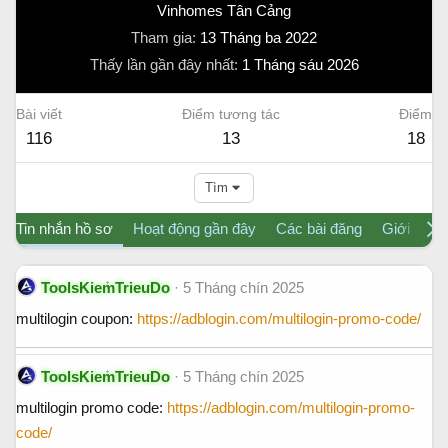
Vinhomes Tân Cảng
Tham gia
13 Tháng ba 2022
Thấy lần gần đây nhất
1 Tháng sáu 2026
Bài viết
Điểm tương tác
Điểm
116
13
18
Tìm
Tin nhắn hồ sơ
Hoạt động gần đây
Các bài đăng
Giới thiệu
ToolsKiemTrieuDo
5 Tháng chín 2025
multilogin coupon:
https://adblogin.com/multilogin-promo-code/
ToolsKiemTrieuDo
5 Tháng chín 2025
multilogin promo code:
https://adblogin.com/multilogin-promo-
code/