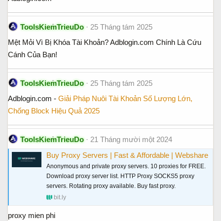
ToolsKiemTrieuDo
25 Tháng tám 2025
Mệt Mỏi Vì Bị Khóa Tài Khoản? Adblogin.com Chính Là Cứu
Cánh Của Bạn!
ToolsKiemTrieuDo
25 Tháng tám 2025
Adblogin.com -
Giải Pháp Nuôi Tài Khoản Số Lượng Lớn,
Chống Block Hiệu Quả 2025
ToolsKiemTrieuDo
21 Tháng mười một 2024
Buy Proxy Servers | Fast & Affordable | Webshare
Anonymous and private proxy servers. 10 proxies for FREE.
Download proxy server list. HTTP Proxy SOCKS5 proxy
servers. Rotating proxy available. Buy fast proxy.
bit.ly
proxy mien phi