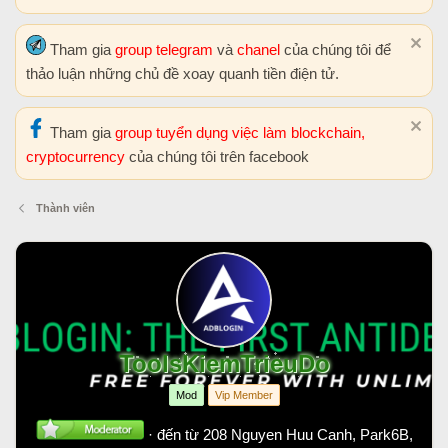
Tham gia
group telegram
và
chanel
của chúng tôi để
thảo luận những chủ đề xoay quanh tiền điện tử.
Tham gia
group tuyển dụng việc làm blockchain,
cryptocurrency
của chúng tôi trên facebook
Thành viên
ToolsKiemTrieuDo
Mod
Vip Member
·
đến từ
208 Nguyen Huu Canh, Park6B,