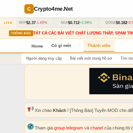
Crypto4me
.Net
$2.37
$0.712
$0.182
%
XRP
-1.45%
ADA
+2.08%
DOGE
-0.5
LIVE
TẤT CẢ CÁC BÀI VIẾT CHẤT LƯỢNG THẤP, SPAM TR
THÔNG BÁO
Có gì mới
Thành viên
Home
Người đang truy cập
Bài viết mới trong hồ sơ
Tìm tro
Xin chào
Khách
! [Thông Báo] Tuyển MOD cho di
Tham gia
group telegram
và
chanel
của chúng tôi 