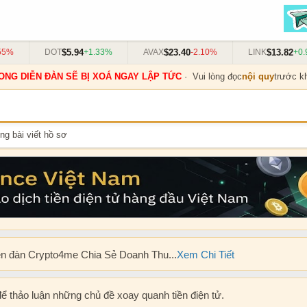
$5.94
$23.40
$13.82
5%
DOT
+1.33%
AVAX
-2.10%
LINK
+0.9
ONG DIỄN ĐÀN SẼ BỊ XOÁ NGAY LẬP TỨC
· Vui lòng đọc
nội quy
trước kh
ng bài viết hồ sơ
ễn đàn Crypto4me Chia Sẻ Doanh Thu...
Xem Chi Tiết
để thảo luận những chủ đề xoay quanh tiền điện tử.