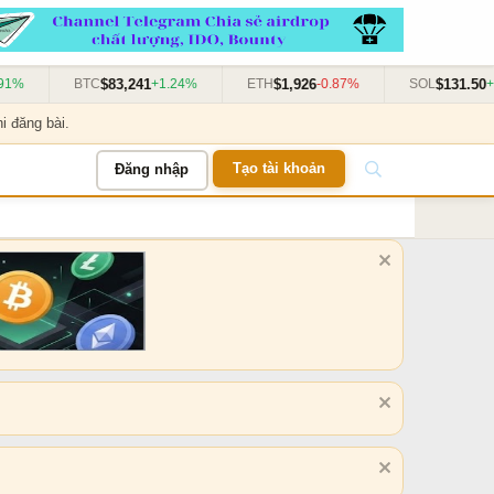
$83,241
$1,926
$131.50
1%
BTC
+1.24%
ETH
-0.87%
SOL
+3
i đăng bài.
Tạo tài khoản
Đăng nhập