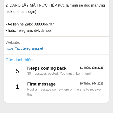
2. DẠNG LẤY MÃ TRỰC TIẾP (tức là mình sẽ đọc mã từng
nick cho bạn login)
• Ae liên hệ Zalo: 0889966707
• hoặc Telegram: @lvdshop
Website
https://acctelegram.net
Các danh hiệu
Keeps coming back
31 Tháng tám 2023
5
30 messages posted. You must like it here!
First message
19 Tháng bảy 2023
1
Post a message somewhere on the site to receive
this.