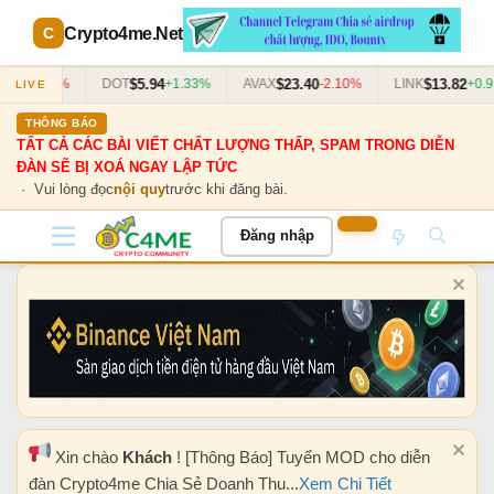
Crypto4me
.Net
182
$5.94
$23.40
$13.82
-0.55%
DOT
+1.33%
AVAX
-2.10%
LINK
+0.9
LIVE
THÔNG BÁO
TẤT CẢ CÁC BÀI VIẾT CHẤT LƯỢNG THẤP, SPAM TRONG DIỄN
ĐÀN SẼ BỊ XOÁ NGAY LẬP TỨC
· Vui lòng đọc
nội quy
trước khi đăng bài.
Đăng nhập
Xin chào
Khách
! [Thông Báo] Tuyển MOD cho diễn
đàn Crypto4me Chia Sẻ Doanh Thu...
Xem Chi Tiết