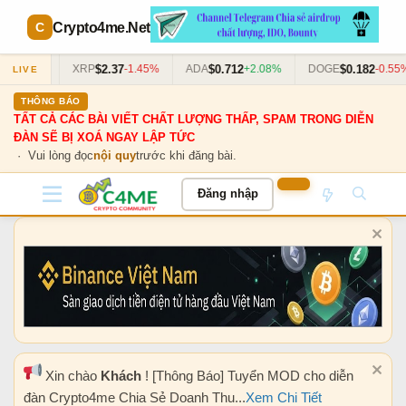
Crypto4me
.Net
0
$2.37
$0.712
$0.182
+0.63%
XRP
-1.45%
ADA
+2.08%
DOGE
-0.55%
LIVE
THÔNG BÁO
TẤT CẢ CÁC BÀI VIẾT CHẤT LƯỢNG THẤP, SPAM TRONG DIỄN
ĐÀN SẼ BỊ XOÁ NGAY LẬP TỨC
· Vui lòng đọc
nội quy
trước khi đăng bài.
Đăng nhập
Xin chào
Khách
! [Thông Báo] Tuyển MOD cho diễn
đàn Crypto4me Chia Sẻ Doanh Thu...
Xem Chi Tiết