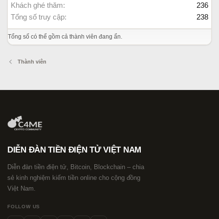
Khách ghé thăm
236
Tổng số truy cập
238
Tổng số có thể gồm cả thành viên đang ẩn.
Thành viên
DIỄN ĐÀN TIỀN ĐIỆN TỬ VIỆT NAM
Diễn đàn tiền điện tử, Bitcoin, Blockchain – chia
sẻ kinh nghiệm kiếm tiền online cho cộng đồng
Việt Nam.
FOLLOW US