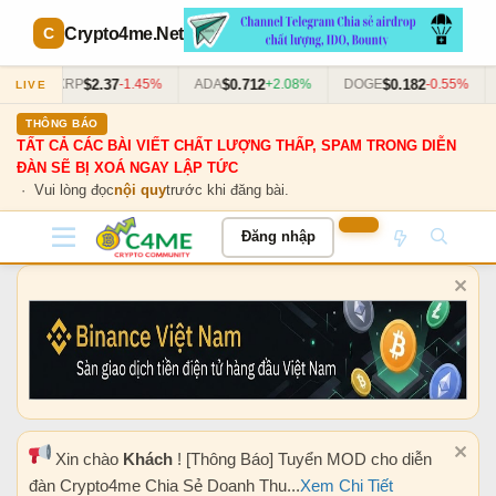
Crypto4me
.Net
$2.37
$0.712
$0.182
63%
XRP
-1.45%
ADA
+2.08%
DOGE
-0.55%
LIVE
THÔNG BÁO
TẤT CẢ CÁC BÀI VIẾT CHẤT LƯỢNG THẤP, SPAM TRONG DIỄN
ĐÀN SẼ BỊ XOÁ NGAY LẬP TỨC
· Vui lòng đọc
nội quy
trước khi đăng bài.
Đăng nhập
Xin chào
Khách
! [Thông Báo] Tuyển MOD cho diễn
đàn Crypto4me Chia Sẻ Doanh Thu...
Xem Chi Tiết