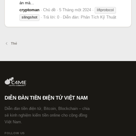
án mà...
cryptoman
Chủ đề
5 Tháng một 2024
lifiprotocol
Trả lời: 0
Diễn đàn:
Phân Tích Kỹ Thuật
slingshot
Thẻ
DIỄN ĐÀN TIỀN ĐIỆN TỬ VIỆT NAM
Diễn đàn tiền điện tử, Bitcoin, Blockchain – chia
sẻ kinh nghiệm kiếm tiền online cho cộng đồng
Việt Nam.
FOLLOW US