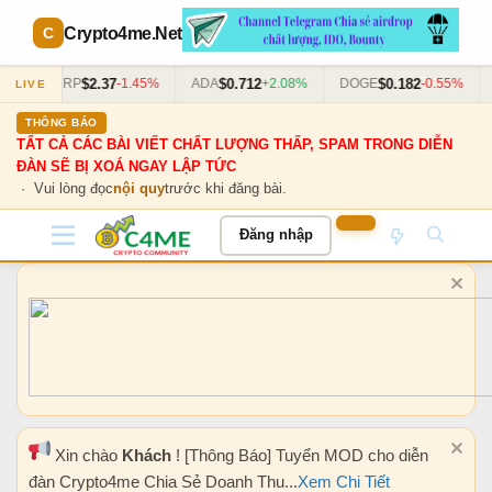
Crypto4me
.Net
$2.37
$0.712
$0.182
3%
XRP
-1.45%
ADA
+2.08%
DOGE
-0.55%
LIVE
THÔNG BÁO
TẤT CẢ CÁC BÀI VIẾT CHẤT LƯỢNG THẤP, SPAM TRONG DIỄN
ĐÀN SẼ BỊ XOÁ NGAY LẬP TỨC
· Vui lòng đọc
nội quy
trước khi đăng bài.
Đăng nhập
Xin chào
Khách
! [Thông Báo] Tuyển MOD cho diễn
đàn Crypto4me Chia Sẻ Doanh Thu...
Xem Chi Tiết