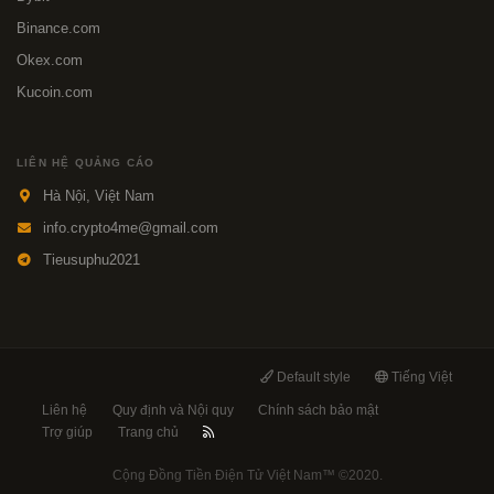
Binance.com
Okex.com
Kucoin.com
LIÊN HỆ QUẢNG CÁO
Hà Nội, Việt Nam
info.crypto4me@gmail.com
Tieusuphu2021
Default style
Tiếng Việt
Liên hệ
Quy định và Nội quy
Chính sách bảo mật
Trợ giúp
Trang chủ
Cộng Đồng Tiền Điện Tử Việt Nam™
©2020.