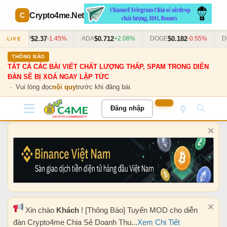
Crypto4me
.Net
$2.37
$0.712
$0.182
XRP
-1.45%
ADA
+2.08%
DOGE
-0.55%
DO
LIVE
THÔNG BÁO
TẤT CẢ CÁC BÀI VIẾT CHẤT LƯỢNG THẤP, SPAM TRONG DIỄN
ĐÀN SẼ BỊ XOÁ NGAY LẬP TỨC
· Vui lòng đọc
nội quy
trước khi đăng bài.
Đăng nhập
Xin chào
Khách
! [Thông Báo] Tuyển MOD cho diễn
đàn Crypto4me Chia Sẻ Doanh Thu...
Xem Chi Tiết