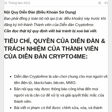
31 Tháng tám 2021
#1
a
ầ
r
u
Nội Quy Diễn Đàn (Điều Khoản Sử Dụng)
t
Bạn phải đồng ý toàn bộ nội qui (các điều khoản) này trước khi
e
r
đăng ký trở thành Thành viên của Diễn đàn Crypto4me.
Cần đọc thật kỹ quy định viết bài tránh bị xoá bài viết.
TIÊU CHÍ, QUYỀN CỦA DIỄN ĐÀN &
TRÁCH NHIỆM CỦA THÀNH VIÊN
CỦA DIỄN ĐÀN CRYPTO4ME:
Diễn đàn Crypto4me là sân chơi chung cho mọi người về
tiền điện tử, blockchain, bitcoin, MMO.
Bản nội quy này được thông báo công khai đến mọi
người và là căn cứ để xử lý và giải quyết thắc mắc của
thành viên.
Bài viết vi phạm có thể được chỉnh sửa, xóa, và thành