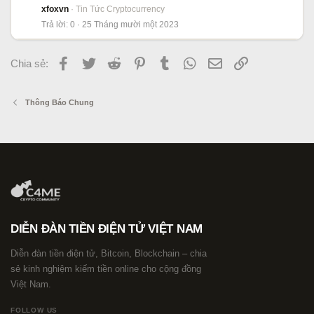
xfoxvn
Tin Tức Cryptocurrency
Trả lời
0
25 Tháng mười một 2023
Facebook
Twitter
Reddit
Pinterest
Tumblr
WhatsApp
Email
Link
Chia sẻ:
Thông Báo Chung
DIỄN ĐÀN TIỀN ĐIỆN TỬ VIỆT NAM
Diễn đàn tiền điện tử, Bitcoin, Blockchain – chia
sẻ kinh nghiệm kiếm tiền online cho cộng đồng
Việt Nam.
FOLLOW US