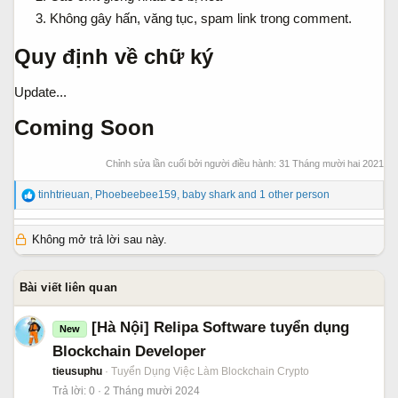
Không gây hấn, văng tục, spam link trong comment.
Quy định về chữ ký
Update...
Coming Soon​
Chỉnh sửa lần cuối bởi người điều hành:
31 Tháng mười hai 2021
R
tinhtrieuan
,
Phoebeebee159
,
baby shark
and 1 other person
e
a
Không mở trả lời sau này.
c
t
i
Bài viết liên quan
o
n
[Hà Nội] Relipa Software tuyển dụng
s
New
:
Blockchain Developer
tieusuphu
Tuyển Dụng Việc Làm Blockchain Crypto
Trả lời
0
2 Tháng mười 2024