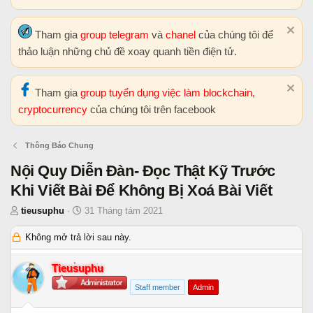
Tham gia
group telegram
và
chanel
của chúng tôi để
thảo luận những chủ đề xoay quanh tiền điện tử.
Tham gia
group tuyển dụng việc làm blockchain,
cryptocurrency
của chúng tôi trên facebook
Thông Báo Chung
Nội Quy Diễn Đàn- Đọc Thật Kỹ Trước
Khi Viết Bài Để Không Bị Xoá Bài Viết
T
N
tieusuphu
31 Tháng tám 2021
h
g
Không mở trả lời sau này.
r
à
e
y
a
b
Tieusuphu
d
ắ
Staff member
Admin
s
t
t
đ