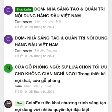
DQM- NHÀ SÁNG TẠO & QUẢN TRỊ
C
Thảo Luận
NỘI DUNG HÀNG ĐẦU VIỆT NAM
Camnguyen
Event - Khuyến Mãi
Trả lời
0
28 Tháng ba 2024
DQM- NHÀ SÁNG TẠO & QUẢN TRỊ NỘI DUNG
C
HÀNG ĐẦU VIỆT NAM
Camnguyen
Tài Liệu Trading
Trả lời
0
26 Tháng ba 2024
CỬA GỖ PHÒNG NGỦ: SỰ LỰA CHỌN TỐI ƯU
N
CHO KHÔNG GIAN NGHỈ NGƠI Trong thiết kế
nội thất, cửa gỗ phòng
nkim
Phân Tích Kỹ Thuật
Trả lời
0
25 Tháng ba 2024
CoinEx triển khai chương trình sáng tạo
New
nội dung với nhiều quyền lợi đặc biệt