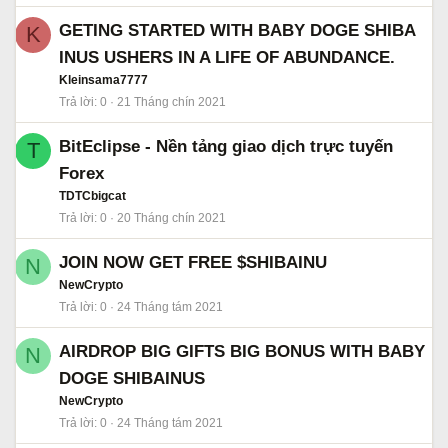
GETING STARTED WITH BABY DOGE SHIBA
K
INUS USHERS IN A LIFE OF ABUNDANCE.
Kleinsama7777
Trả lời
0
21 Tháng chín 2021
BitEclipse - Nền tảng giao dịch trực tuyến
T
Forex
TDTCbigcat
Trả lời
0
20 Tháng chín 2021
JOIN NOW GET FREE $SHIBAINU
N
NewCrypto
Trả lời
0
24 Tháng tám 2021
AIRDROP BIG GIFTS BIG BONUS WITH BABY
N
DOGE SHIBAINUS
NewCrypto
Trả lời
0
24 Tháng tám 2021