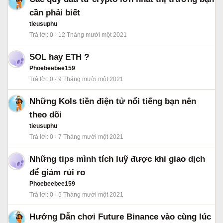
cần phải biết
tieusuphu
Trả lời
0
12 Tháng mười một 2021
SOL hay ETH ?
Phoebeebee159
Trả lời
0
9 Tháng mười một 2021
Những Kols tiền điện tử nổi tiếng bạn nên
theo dõi
tieusuphu
Trả lời
0
7 Tháng mười một 2021
Những tips mình tích luỹ được khi giao dịch
để giảm rủi ro
Phoebeebee159
Trả lời
0
5 Tháng mười một 2021
Hướng Dẫn chơi Future Binance vào cùng lúc