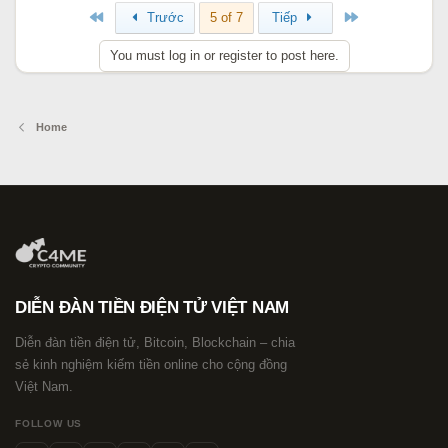
Đầu
Cuối
Trước
5 of 7
Tiếp
You must log in or register to post here.
Home
DIỄN ĐÀN TIỀN ĐIỆN TỬ VIỆT NAM
Diễn đàn tiền điện tử, Bitcoin, Blockchain – chia
sẻ kinh nghiệm kiếm tiền online cho cộng đồng
Việt Nam.
FOLLOW US