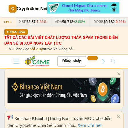
Crypto4me
.Net
$2.37
$0.712
$0.182
.63%
XRP
-1.45%
ADA
+2.08%
DOGE
-0.55%
LIVE
THÔNG BÁO
TẤT CẢ CÁC BÀI VIẾT CHẤT LƯỢNG THẤP, SPAM TRONG DIỄN
ĐÀN SẼ BỊ XOÁ NGAY LẬP TỨC
· Vui lòng đọc
nội quy
trước khi đăng bài.
Đăng nhập
Xin chào
Khách
! [Thông Báo] Tuyển MOD cho diễn
đàn Crypto4me Chia Sẻ Doanh Thu...
Xem Chi Tiết