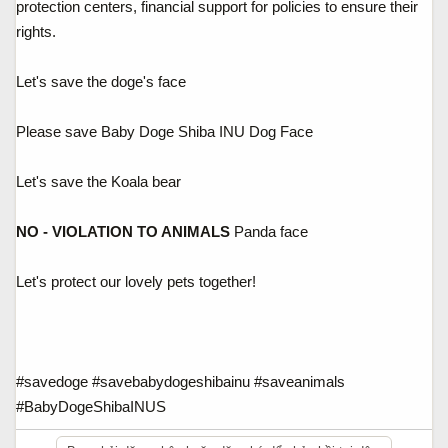
protection centers, financial support for policies to ensure their
rights.
Let's save the doge's face
Please save Baby Doge Shiba INU Dog Face
Let's save the Koala bear
NO - VIOLATION TO ANIMALS
Panda face
Let's protect our lovely pets together!
#savedoge #savebabydogeshibainu #saveanimals
#BabyDogeShibaINUS