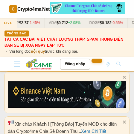
Crypto4me
.Net
$2.37
$0.712
$0.182
XRP
-1.45%
ADA
+2.08%
DOGE
-0.55%
DO
LIVE
THÔNG BÁO
TẤT CẢ CÁC BÀI VIẾT CHẤT LƯỢNG THẤP, SPAM TRONG DIỄN
ĐÀN SẼ BỊ XOÁ NGAY LẬP TỨC
· Vui lòng đọc
nội quy
trước khi đăng bài.
Đăng nhập
Xin chào
Khách
! [Thông Báo] Tuyển MOD cho diễn
đàn Crypto4me Chia Sẻ Doanh Thu...
Xem Chi Tiết