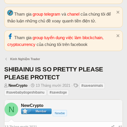
Tham gia
group telegram
và
chanel
của chúng tôi để
thảo luận những chủ đề xoay quanh tiền điện tử.
Tham gia
group tuyển dụng việc làm blockchain,
cryptocurrency
của chúng tôi trên facebook
Kinh Nghiệm Trader
SHIBAINU IS SO PRETTY PLEASE
PLEASE PROTECT
T
N
T
NewCrypto
13 Tháng mười 2021
#saveanimals
h
g
h
#savebabydogeshibainu
#savedoge
r
à
ẻ
e
y
NewCrypto
N
a
b
Newbie
d
ắ
s
t
t
đ
13 Tháng mười 2021
#1