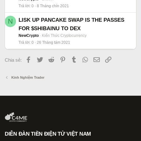
Trả lời
0
8 Tháng chín 2021
LISK UP PANCAKE SWAP IS THE PASSES
N
FOR $SHIBAINU TO DEX
NewCrypto
Kiến Thức Cryptocurrency
Trả lời
0
26 Tháng tám 2021
Facebook
Twitter
Reddit
Pinterest
Tumblr
WhatsApp
Email
Link
Chia sẻ:
Kinh Nghiệm Trader
DIỄN ĐÀN TIỀN ĐIỆN TỬ VIỆT NAM