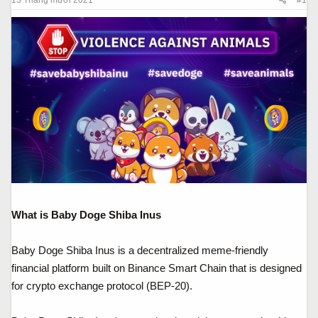
a
ầ
r
u
t
e
r
What is Baby Doge Shiba Inus
Baby Doge Shiba Inus is a decentralized meme-friendly
financial platform built on Binance Smart Chain that is designed
for crypto exchange protocol (BEP-20).