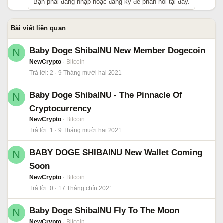
Bạn phải đăng nhập hoặc đăng ký để phản hồi tại đây.
Bài viết liên quan
Baby Doge ShibaINU New Member Dogecoin
N
NewCrypto
Bitcoin
Trả lời
2
9 Tháng mười hai 2021
Baby Doge ShibaINU - The Pinnacle Of
N
Cryptocurrency
NewCrypto
Bitcoin
Trả lời
1
9 Tháng mười hai 2021
BABY DOGE SHIBAINU New Wallet Coming
N
Soon
NewCrypto
Bitcoin
Trả lời
0
17 Tháng chín 2021
Baby Doge ShibaINU Fly To The Moon
N
NewCrypto
Bitcoin