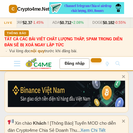
Crypto4me
.Net
$2.37
$0.712
$0.182
63%
XRP
-1.45%
ADA
+2.08%
DOGE
-0.55%
LIVE
THÔNG BÁO
TẤT CẢ CÁC BÀI VIẾT CHẤT LƯỢNG THẤP, SPAM TRONG DIỄN
ĐÀN SẼ BỊ XOÁ NGAY LẬP TỨC
· Vui lòng đọc
nội quy
trước khi đăng bài.
Đăng nhập
Xin chào
Khách
! [Thông Báo] Tuyển MOD cho diễn
đàn Crypto4me Chia Sẻ Doanh Thu...
Xem Chi Tiết