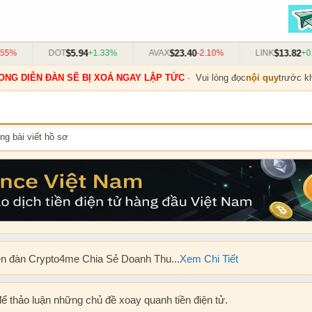
$5.94
$23.40
$13.82
5%
DOT
+1.33%
AVAX
-2.10%
LINK
+0.
ONG DIỄN ĐÀN SẼ BỊ XOÁ NGAY LẬP TỨC
· Vui lòng đọc
nội quy
trước kh
ng bài viết hồ sơ
ễn đàn Crypto4me Chia Sẻ Doanh Thu...
Xem Chi Tiết
để thảo luận những chủ đề xoay quanh tiền điện tử.