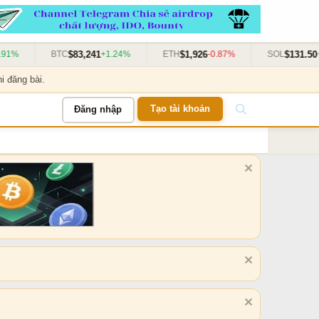
$83,241
$1,926
$131.50
91%
BTC
+1.24%
ETH
-0.87%
SOL
+3
i đăng bài.
Tạo tài khoản
Đăng nhập