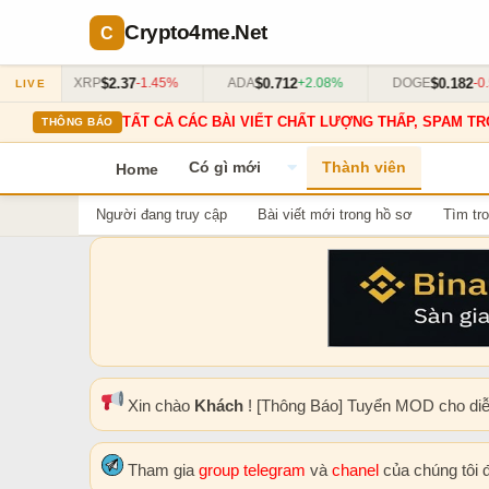
Crypto4me
.Net
$2.37
$0.712
$0.182
3%
XRP
-1.45%
ADA
+2.08%
DOGE
-0.5
LIVE
TẤT CẢ CÁC BÀI VIẾT CHẤT LƯỢNG THẤP, SPAM TR
THÔNG BÁO
Có gì mới
Thành viên
Home
Người đang truy cập
Bài viết mới trong hồ sơ
Tìm tro
Xin chào
Khách
! [Thông Báo] Tuyển MOD cho di
Tham gia
group telegram
và
chanel
của chúng tôi 