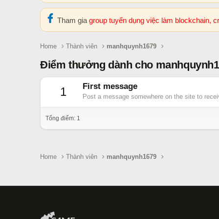
Tham gia
group tuyển dụng việc làm blockchain, 
Home
Thành viên
manhquynh1679
Điểm thưởng dành cho manhquynh1
First message
1
Post a message somewhere on the site to receiv
Tổng điểm: 1
Home
Thành viên
manhquynh1679