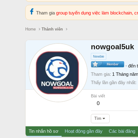
Tham gia
group tuyển dụng việc làm blockchain, 
Home
Thành viên
nowgoal5uk
Newbie
·
đến 
Tham gia
1 Tháng năm
Thấy lần gần đây nhất
Bài viết
0
Tìm
Tin nhắn hồ sơ
Hoạt động gần đây
Các bài đăng