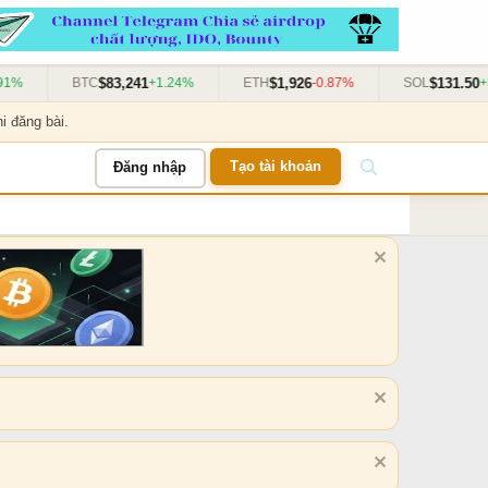
$83,241
$1,926
$131.50
%
BTC
+1.24%
ETH
-0.87%
SOL
+3.
i đăng bài.
Tạo tài khoản
Đăng nhập