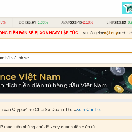
$5.94
$23.40
$13.82
%
DOT
+1.33%
AVAX
-2.10%
LINK
+0.91
ONG DIỄN ĐÀN SẼ BỊ XOÁ NGAY LẬP TỨC
· Vui lòng đọc
nội quy
trước kh
ng bài viết hồ sơ
ễn đàn Crypto4me Chia Sẻ Doanh Thu...
Xem Chi Tiết
để thảo luận những chủ đề xoay quanh tiền điện tử.