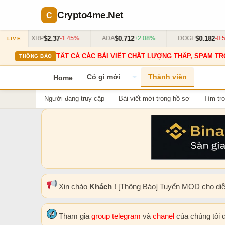
Crypto4me
.Net
$2.37
$0.712
$0.182
%
XRP
-1.45%
ADA
+2.08%
DOGE
-0.55
LIVE
TẤT CẢ CÁC BÀI VIẾT CHẤT LƯỢNG THẤP, SPAM TR
THÔNG BÁO
Có gì mới
Thành viên
Home
Người đang truy cập
Bài viết mới trong hồ sơ
Tìm tro
Xin chào
Khách
! [Thông Báo] Tuyển MOD cho di
Tham gia
group telegram
và
chanel
của chúng tôi 