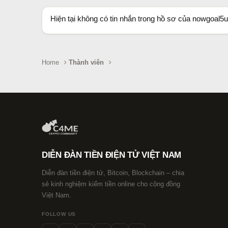
Hiện tại không có tin nhắn trong hồ sơ của nowgoal5u
Home
Thành viên
DIỄN ĐÀN TIỀN ĐIỆN TỬ VIỆT NAM
Diễn đàn tiền điện tử, Bitcoin, Blockchain – chia
sẻ kinh nghiệm kiếm tiền online cho cộng đồng
Việt Nam.
FOLLOW US