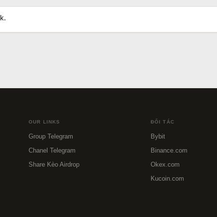
k.
OUR LINKS
ĐỐI TÁC
Group Telegram
Bybit
Chanel Telegram
Binance.com
Share Kèo Airdrop
Okex.com
Kucoin.com