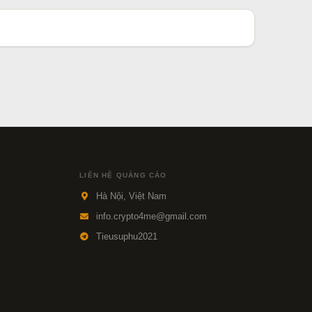
LIÊN HỆ QUẢNG CÁO
Hà Nội, Việt Nam
info.crypto4me@gmail.com
Tieusuphu2021