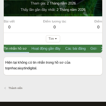
Tham gia
2 Tháng năm 2026
Thấy lần gần đây nhất
2 Tháng năm 2026
Bài viết
Điểm tương tác
Điểm
0
0
0
Tìm
Tin nhắn hồ sơ
Hoạt động gần đây
Các bài đăng
Giới thiệu
Hiện tại không có tin nhắn trong hồ sơ của
topnhacaiuytindigital.
Thành viên