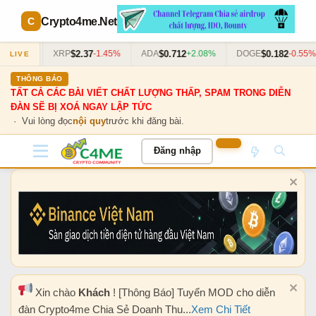
Crypto4me
.Net
$2.37
$0.712
$0.182
+0.63%
XRP
-1.45%
ADA
+2.08%
DOGE
-0.55%
LIVE
THÔNG BÁO
TẤT CẢ CÁC BÀI VIẾT CHẤT LƯỢNG THẤP, SPAM TRONG DIỄN
ĐÀN SẼ BỊ XOÁ NGAY LẬP TỨC
· Vui lòng đọc
nội quy
trước khi đăng bài.
Đăng nhập
Xin chào
Khách
! [Thông Báo] Tuyển MOD cho diễn
đàn Crypto4me Chia Sẻ Doanh Thu...
Xem Chi Tiết