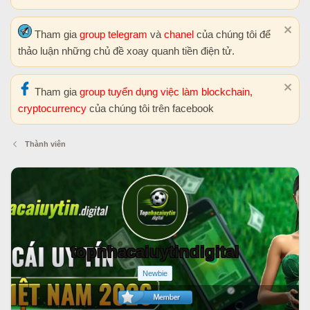
Tham gia
group telegram
và
chanel
của chúng tôi để
thảo luận những chủ đề xoay quanh tiền điện tử.
Tham gia
group tuyển dụng việc làm blockchain,
cryptocurrency
của chúng tôi trên facebook
Thành viên
topnhacaiuytindigital
Newbie