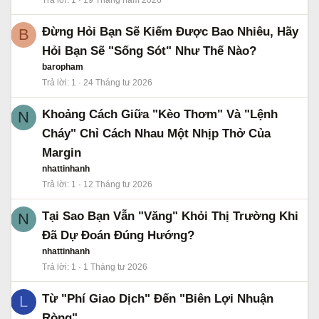
Trả lời
1
19 Tháng năm 2026
Đừng Hỏi Bạn Sẽ Kiếm Được Bao Nhiêu, Hãy
B
Hỏi Bạn Sẽ "Sống Sót" Như Thế Nào?
baropham
Trả lời
1
24 Tháng tư 2026
Khoảng Cách Giữa "Kèo Thơm" Và "Lệnh
N
Cháy" Chỉ Cách Nhau Một Nhịp Thở Của
Margin
nhattinhanh
Trả lời
1
12 Tháng tư 2026
Tại Sao Bạn Vẫn "Văng" Khỏi Thị Trường Khi
N
Đã Dự Đoán Đúng Hướng?
nhattinhanh
Trả lời
1
1 Tháng tư 2026
Từ "Phí Giao Dịch" Đến "Biên Lợi Nhuận
L
Ròng"