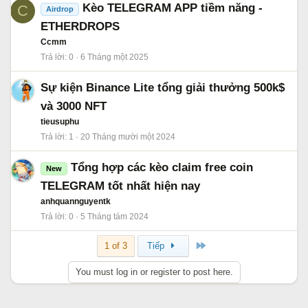
Kèo TELEGRAM APP tiềm năng -
C
Airdrop
ETHERDROPS
Ccmm
Trả lời
0
6 Tháng một 2025
Sự kiện Binance Lite tổng giải thưởng 500k$
và 3000 NFT
tieusuphu
Trả lời
1
20 Tháng mười một 2024
Tổng hợp các kèo claim free coin
New
TELEGRAM tốt nhất hiện nay
anhquannguyentk
Trả lời
0
5 Tháng tám 2024
Cuối
1 of 3
Tiếp
You must log in or register to post here.