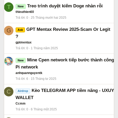
Treo trình duyệt kiếm Doge nhàn rỗi
T
New
thieuthien60
Trả lời
0
25 Tháng mười hai 2025
GPT Mentax Review 2025-Scam Or Legit
G
Ask
?
gptmentax
Trả lời
0
1 Tháng năm 2025
Mine Cpen network tiếp bước thành công
New
Pi network
anhquannguyentk
Trả lời
6
15 Tháng tư 2025
Kèo TELEGRAM APP tiềm năng - UXUY
C
Airdrop
WALLET
Ccmm
Trả lời
0
6 Tháng một 2025