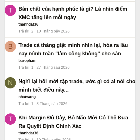
Bản chất của hạnh phúc là gì? Là nhìn điểm
T
XMC tăng lên mỗi ngày
thanhdat36
Trả lời
2
10 Tháng bảy 2026
Trade cả tháng giật mình nhìn lại, hóa ra lâu
B
nay mình toàn "làm công không" cho sàn
baropham
Trả lời
1
27 Tháng sáu 2026
Nghĩ lại hồi mới tập trade, ước gì có ai nói cho
N
mình biết điều này...
nhatwang
Trả lời
1
8 Tháng sáu 2026
Khi Margin Đủ Dày, Bộ Não Mới Có Thể Đưa
T
Ra Quyết Định Chính Xác
thanhdat36