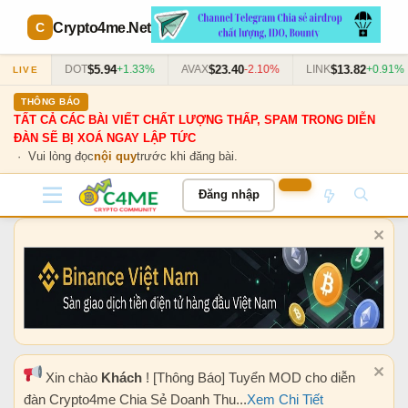
Crypto4me
.Net
$5.94
$23.40
$13.82
0.55%
DOT
+1.33%
AVAX
-2.10%
LINK
+0.91%
LIVE
THÔNG BÁO
TẤT CẢ CÁC BÀI VIẾT CHẤT LƯỢNG THẤP, SPAM TRONG DIỄN
ĐÀN SẼ BỊ XOÁ NGAY LẬP TỨC
· Vui lòng đọc
nội quy
trước khi đăng bài.
Đăng nhập
Xin chào
Khách
! [Thông Báo] Tuyển MOD cho diễn
đàn Crypto4me Chia Sẻ Doanh Thu...
Xem Chi Tiết