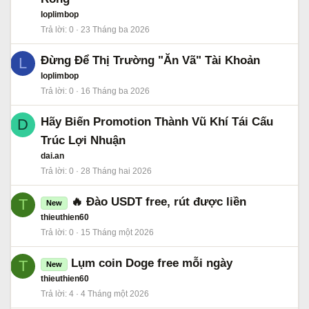
loplimbop
Trả lời
0
23 Tháng ba 2026
Đừng Để Thị Trường "Ăn Vã" Tài Khoản
L
loplimbop
Trả lời
0
16 Tháng ba 2026
Hãy Biến Promotion Thành Vũ Khí Tái Cấu
D
Trúc Lợi Nhuận
dai.an
Trả lời
0
28 Tháng hai 2026
🔥 Đào USDT free, rút được liền
T
New
thieuthien60
Trả lời
0
15 Tháng một 2026
Lụm coin Doge free mỗi ngày
T
New
thieuthien60
Trả lời
4
4 Tháng một 2026