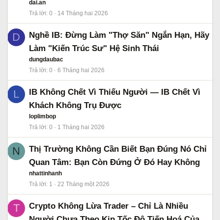
dai.an
Trả lời
0
14 Tháng hai 2026
Nghề IB: Đừng Làm "Thợ Săn" Ngắn Hạn, Hãy
D
Làm "Kiến Trúc Sư" Hệ Sinh Thái
dungdaubac
Trả lời
0
6 Tháng hai 2026
IB Không Chết Vì Thiếu Người — IB Chết Vì
L
Khách Không Trụ Được
loplimbop
Trả lời
0
1 Tháng hai 2026
Thị Trường Không Cần Biết Bạn Đúng Nó Chỉ
N
Quan Tâm: Bạn Còn Đứng Ở Đó Hay Không
nhattinhanh
Trả lời
1
22 Tháng một 2026
Crypto Không Lừa Trader – Chỉ Là Nhiều
T
Người Chưa Theo Kịp Tốc Độ Tiến Hoá Của