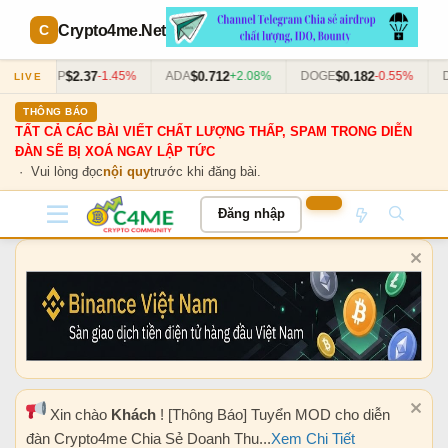
Crypto4me
.Net
$2.37
$0.712
$0.182
XRP
-1.45%
ADA
+2.08%
DOGE
-0.55%
DO
LIVE
THÔNG BÁO
TẤT CẢ CÁC BÀI VIẾT CHẤT LƯỢNG THẤP, SPAM TRONG DIỄN
ĐÀN SẼ BỊ XOÁ NGAY LẬP TỨC
· Vui lòng đọc
nội quy
trước khi đăng bài.
Đăng nhập
Xin chào
Khách
! [Thông Báo] Tuyển MOD cho diễn
đàn Crypto4me Chia Sẻ Doanh Thu...
Xem Chi Tiết