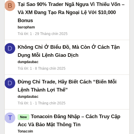
Tại Sao 90% Trader Ngã Ngựa Vì Thiếu Vốn –
B
Và XM Đang Tạo Ra Ngoại Lệ Với $10,000
Bonus
baropham
Trả lời
1
29 Tháng chín 2025
Không Chỉ Ở Biểu Đồ, Mà Còn Ở Cách Tận
D
Dụng Mỗi Lệnh Giao Dịch
dungdaubac
Trả lời
1
8 Tháng chín 2025
Đừng Chỉ Trade, Hãy Biết Cách “Biến Mỗi
D
Lệnh Thành Lợi Thế”
dungdaubac
Trả lời
1
1 Tháng chín 2025
Tonacoin Đăng Nhập – Cách Truy Cập
T
New
Acc Và Bảo Mật Thông Tin
Tonacoin