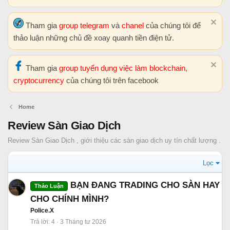
Tham gia
group telegram
và
chanel
của chúng tôi để
thảo luận những chủ đề xoay quanh tiền điện tử.
Tham gia
group tuyển dụng việc làm blockchain,
cryptocurrency
của chúng tôi trên facebook
Home
Review Sàn Giao Dịch
Review Sàn Giao Dịch , giới thiệu các sàn giao dịch uy tín chất lượng .
Lọc
BẠN ĐANG TRADING CHO SÀN HAY
Thảo Luận
CHO CHÍNH MÌNH?
Police.X
Trả lời
4
3 Tháng tư 2026