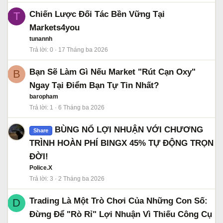
Chiến Lược Đối Tác Bền Vững Tại
T
Markets4you
tunannh
Trả lời
0
17 Tháng ba 2026
Bạn Sẽ Làm Gì Nếu Market "Rút Cạn Oxy"
B
Ngay Tại Điểm Bạn Tự Tin Nhất?
baropham
Trả lời
1
6 Tháng ba 2026
BÙNG NỔ LỢI NHUẬN VỚI CHƯƠNG
Share
TRÌNH HOÀN PHÍ BINGX 45% TỰ ĐỘNG TRỌN
ĐỜI!
Police.X
Trả lời
3
2 Tháng ba 2026
Trading Là Một Trò Chơi Của Những Con Số:
D
Đừng Để "Rò Rỉ" Lợi Nhuận Vì Thiếu Công Cụ