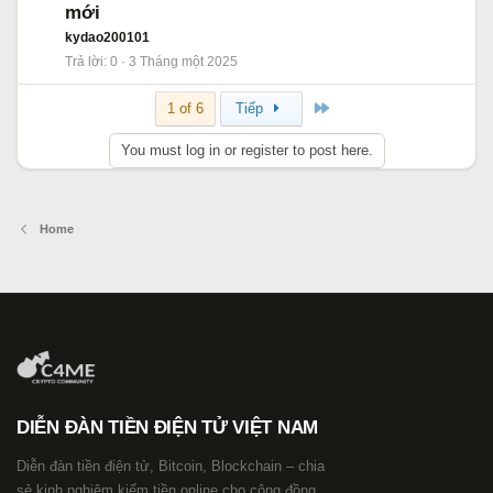
mới
kydao200101
Trả lời
0
3 Tháng một 2025
Cuối
1 of 6
Tiếp
You must log in or register to post here.
Home
DIỄN ĐÀN TIỀN ĐIỆN TỬ VIỆT NAM
Diễn đàn tiền điện tử, Bitcoin, Blockchain – chia
sẻ kinh nghiệm kiếm tiền online cho cộng đồng