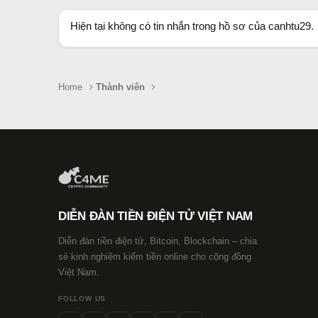
Hiện tại không có tin nhắn trong hồ sơ của canhtu29.
Home
Thành viên
DIỄN ĐÀN TIỀN ĐIỆN TỬ VIỆT NAM
Diễn đàn tiền điện tử, Bitcoin, Blockchain – chia
sẻ kinh nghiệm kiếm tiền online cho cộng đồng
Việt Nam.
FOLLOW US