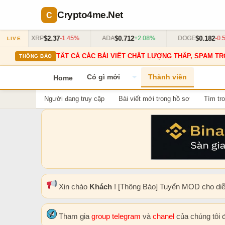
Crypto4me
.Net
$2.37
$0.712
$0.182
%
XRP
-1.45%
ADA
+2.08%
DOGE
-0.55
LIVE
TẤT CẢ CÁC BÀI VIẾT CHẤT LƯỢNG THẤP, SPAM TR
THÔNG BÁO
Có gì mới
Thành viên
Home
Người đang truy cập
Bài viết mới trong hồ sơ
Tìm tro
Xin chào
Khách
! [Thông Báo] Tuyển MOD cho di
Tham gia
group telegram
và
chanel
của chúng tôi 