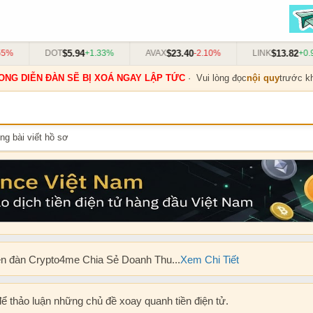
$5.94
$23.40
$13.82
%
DOT
+1.33%
AVAX
-2.10%
LINK
+0.91
ONG DIỄN ĐÀN SẼ BỊ XOÁ NGAY LẬP TỨC
· Vui lòng đọc
nội quy
trước kh
ng bài viết hồ sơ
ễn đàn Crypto4me Chia Sẻ Doanh Thu...
Xem Chi Tiết
để thảo luận những chủ đề xoay quanh tiền điện tử.