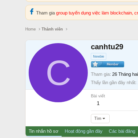
Tham gia
group tuyển dụng việc làm blockchain, 
Home
Thành viên
canhtu29
C
Newbie
Tham gia
26 Tháng ha
Thấy lần gần đây nhất
Bài viết
1
Tìm
Tin nhắn hồ sơ
Hoạt động gần đây
Các bài đăng