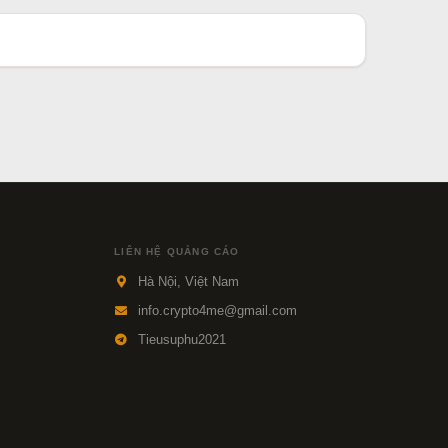
LIÊN HỆ QUẢNG CÁO
Hà Nội, Việt Nam
info.crypto4me@gmail.com
Tieusuphu2021