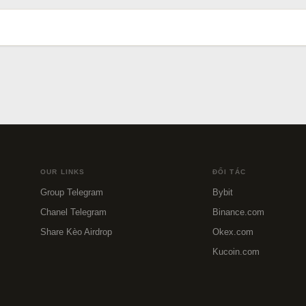
OUR LINKS
ĐỐI TÁC
Group Telegram
Bybit
Chanel Telegram
Binance.com
Share Kèo Airdrop
Okex.com
Kucoin.com