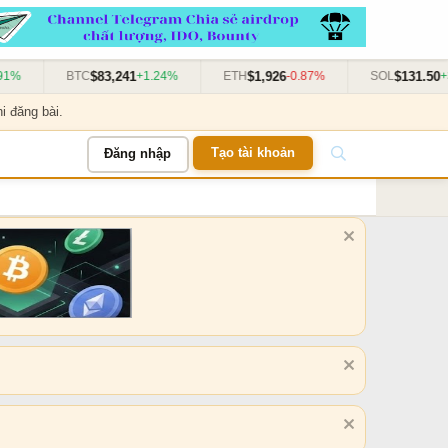
$83,241
$1,926
$131.50
%
BTC
+1.24%
ETH
-0.87%
SOL
+3.
i đăng bài.
Tạo tài khoản
Đăng nhập