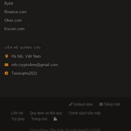
Bybit
Binance.com
Okex.com
Kucoin.com
LIÊN HỆ QUẢNG CÁO
Hà Nội, Việt Nam
info.crypto4me@gmail.com
Tieusuphu2021
Default style
Tiếng Việt
Liên hệ
Quy định và Nội quy
Chính sách bảo mật
Trợ giúp
Trang chủ
Cộng Đồng Tiền Điện Tử Việt Nam™
©2020.