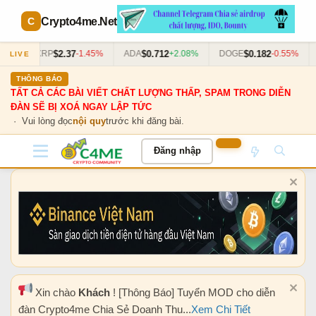
Crypto4me
.Net
$2.37
$0.712
$0.182
63%
XRP
-1.45%
ADA
+2.08%
DOGE
-0.55%
LIVE
THÔNG BÁO
TẤT CẢ CÁC BÀI VIẾT CHẤT LƯỢNG THẤP, SPAM TRONG DIỄN
ĐÀN SẼ BỊ XOÁ NGAY LẬP TỨC
· Vui lòng đọc
nội quy
trước khi đăng bài.
Đăng nhập
Xin chào
Khách
! [Thông Báo] Tuyển MOD cho diễn
đàn Crypto4me Chia Sẻ Doanh Thu...
Xem Chi Tiết