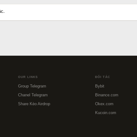
úc.
OUR LINKS
ĐỐI TÁC
Group Telegram
Bybit
Chanel Telegram
Binance.com
Share Kèo Airdrop
Okex.com
Kucoin.com