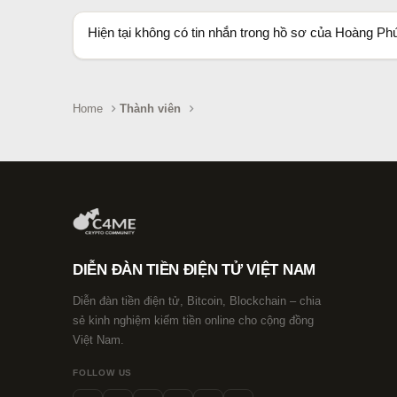
Hiện tại không có tin nhắn trong hồ sơ của Hoàng Ph
Home
Thành viên
DIỄN ĐÀN TIỀN ĐIỆN TỬ VIỆT NAM
Diễn đàn tiền điện tử, Bitcoin, Blockchain – chia
sẻ kinh nghiệm kiếm tiền online cho cộng đồng
Việt Nam.
FOLLOW US