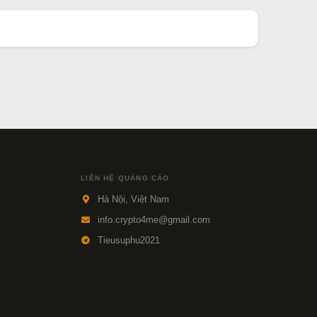
LIÊN HỆ QUẢNG CÁO
Hà Nội, Việt Nam
info.crypto4me@gmail.com
Tieusuphu2021