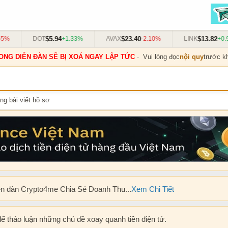
$5.94
$23.40
$13.82
%
DOT
+1.33%
AVAX
-2.10%
LINK
+0.91
ONG DIỄN ĐÀN SẼ BỊ XOÁ NGAY LẬP TỨC
· Vui lòng đọc
nội quy
trước kh
ng bài viết hồ sơ
ễn đàn Crypto4me Chia Sẻ Doanh Thu...
Xem Chi Tiết
để thảo luận những chủ đề xoay quanh tiền điện tử.