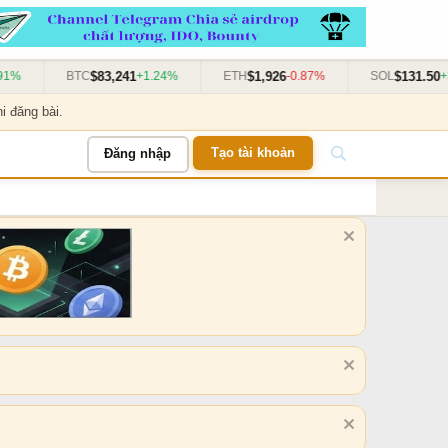
$83,241
$1,926
$131.50
%
BTC
+1.24%
ETH
-0.87%
SOL
+3.
i đăng bài.
Tạo tài khoản
Đăng nhập