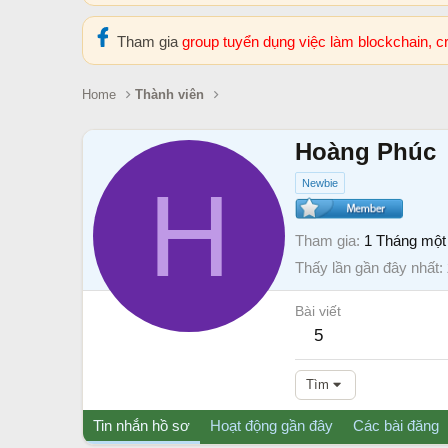
Tham gia
group tuyển dụng việc làm blockchain, 
Home
Thành viên
Hoàng Phúc
H
Newbie
Tham gia
1 Tháng một
Thấy lần gần đây nhất
Bài viết
5
Tìm
Tin nhắn hồ sơ
Hoạt động gần đây
Các bài đăng