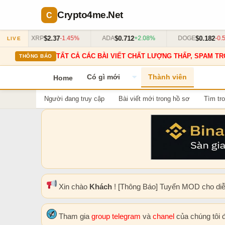
Crypto4me
.Net
$2.37
$0.712
$0.182
%
XRP
-1.45%
ADA
+2.08%
DOGE
-0.55
LIVE
TẤT CẢ CÁC BÀI VIẾT CHẤT LƯỢNG THẤP, SPAM TR
THÔNG BÁO
Có gì mới
Thành viên
Home
Người đang truy cập
Bài viết mới trong hồ sơ
Tìm tro
Xin chào
Khách
! [Thông Báo] Tuyển MOD cho di
Tham gia
group telegram
và
chanel
của chúng tôi 