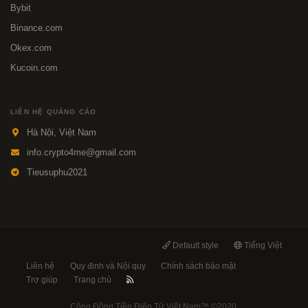
Bybit
Binance.com
Okex.com
Kucoin.com
LIÊN HỆ QUẢNG CÁO
Hà Nội, Việt Nam
info.crypto4me@gmail.com
Tieusuphu2021
Default style
Tiếng Việt
Liên hệ
Quy định và Nội quy
Chính sách bảo mật
Trợ giúp
Trang chủ
Cộng Đồng Tiền Điện Tử Việt Nam™
©2020.