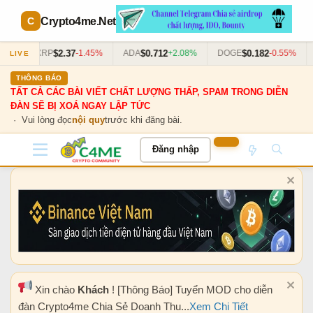
Crypto4me
.Net
$2.37
$0.712
$0.182
63%
XRP
-1.45%
ADA
+2.08%
DOGE
-0.55%
LIVE
THÔNG BÁO
TẤT CẢ CÁC BÀI VIẾT CHẤT LƯỢNG THẤP, SPAM TRONG DIỄN
ĐÀN SẼ BỊ XOÁ NGAY LẬP TỨC
· Vui lòng đọc
nội quy
trước khi đăng bài.
Đăng nhập
Xin chào
Khách
! [Thông Báo] Tuyển MOD cho diễn
đàn Crypto4me Chia Sẻ Doanh Thu...
Xem Chi Tiết