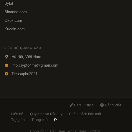
Bybit
Binance.com
Okex.com
Kucoin.com
LIÊN HỆ QUẢNG CÁO
Hà Nội, Việt Nam
info.crypto4me@gmail.com
Tieusuphu2021
Default style
Tiếng Việt
Liên hệ
Quy định và Nội quy
Chính sách bảo mật
Trợ giúp
Trang chủ
Cộng Đồng Tiền Điện Tử Việt Nam™
©2020.