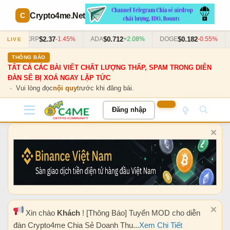
Crypto4me
.Net
$2.37
$0.712
$0.182
63%
XRP
-1.45%
ADA
+2.08%
DOGE
-0.55%
LIVE
THÔNG BÁO
TẤT CẢ CÁC BÀI VIẾT CHẤT LƯỢNG THẤP, SPAM TRONG DIỄN
ĐÀN SẼ BỊ XOÁ NGAY LẬP TỨC
· Vui lòng đọc
nội quy
trước khi đăng bài.
Đăng nhập
Xin chào
Khách
! [Thông Báo] Tuyển MOD cho diễn
đàn Crypto4me Chia Sẻ Doanh Thu...
Xem Chi Tiết