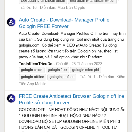
tool quan ly tai khoan gmail
tool quan ly tai khoan twitter
Trả lời: 16
Diễn đàn:
Mua Bán Crypto
Auto Create - Download- Manager Profile
Gologin FREE Forever
Auto Create- Download- Manager Profiles Offline trên máy tính
của bạn... Sử dụng kẹp cùng với tool mới nhất của trang chủ
gologin.com. Có thể xem VIDEO ✔️Auto Create: Tự động
create số lượng lớn trực tiếp trên Gologin online, theo list
proxy của bạn, và 1 số option khác như Platform...
ToolsKiemTrieuDo
Chủ đề
25 Tháng ba 2023
gologin
crack
gologin
free
gologin
mien phi
Trả lời: 1
Diễn đàn:
Kiếm
gologin
offline
gologin
profiles
Tiền App Mobile
FREE Create Antidetect Browser Gologin offline
Profile sử dụng forever
GOLOGIN OFFLINE HOẠT ĐỘNG NHƯ NÀO? NỘI DUNG Ẩn
1 GOLOGIN OFFLINE HOẠT ĐỘNG NHƯ NÀO? 2
DOWNLOAD BỘ SETUP GOLOGIN OFFLINE MIỄN PHÍ 3
HƯỚNG DẪN CÀI ĐẶT GOLOGIN OFFLINE 4 TOOL TỰ