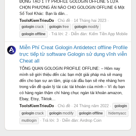
ĐỘNG TẠO 1 TỶ PROFILE GOLOGIN OFFLINE 5 LỰA
CHỌN PHƯƠNG ÁN NÀO CHO GOLOGIN OFFLINE 6 Một
Số Tool Khác: Bạn là dân...
ToolsKiemTrieuDo
Chủ đề
14 Tháng hai 2023
gologin
crack
gologin
free
gologin
modify
Trả lời: 2
Diễn đàn:
Kiếm Tiền App Mobile
gologin
offline
Miễn Phí Creat Gologin Antidetect offline Profile
trực tiếp từ software Gologin sử dụng vĩnh viễn
Cheat all
TỔNG QUAN GOLOGIN PROFILE OFFLINE: – Hôm nay
mình sẽ giới thiệu đến các bạn một giải pháp mà sẽ mang
đến cho bạn sự an tâm, giúp cái đầu bạn sẽ nhẹ nhàng hơn
trong vấn đề quản lý tài các tài khoản của mình – Ví dụ bạn
có hàng ngàn thậm chí hàng chục ngàn tài khoản amazon,
Ebay, Etsy, Tiktok...
ToolsKiemTrieuDo
Chủ đề
24 Tháng năm 2022
gologin
gologin
crack
gologin
modify
gologin
offline
hidemyacc
Trả lời: 3
Diễn đàn:
Airdrop Coin
mutilogin