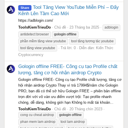
Tool Tăng View YouTube Miễn Phí – Đẩy
Share
Kênh Lên Tầm Cao Mới
https://adblogin.com/
ToolsKiemTrieuDo
Chủ đề
23 Tháng ba 2025
adblogin
antidetect browser
gologin
offline
phần mềm tăng view youtube
tool tăng tương tác youtube
Trả lời: 0
Diễn đàn:
Kiến Thức
tool tăng view youtube
Cryptocurrency
Gologin offline FREE- Công cụ tạo Profile chất
lượng, tăng cơ hội nhận airdrop Crypto
Gologin offline FREE- Công cụ tạo Profile chất lượng, tăng cơ
hội nhận airdrop Crypto Thay vì trả 17994$/năm cho Gologin
PRO, bạn đã có thể sở hữu Gologin FREE – phiên bản offline
trọn đời với vô vàn ưu điểm vượt trội: Tạo profile nhanh
chóng, dễ dàng, không giới hạn Không lo mất tài khoản...
ToolsKiemTrieuDo
Chủ đề
20 Tháng chín 2023
cong cu cheat airdrop
gologin
offline
phan mem lam airdrop
tool lam airdrop