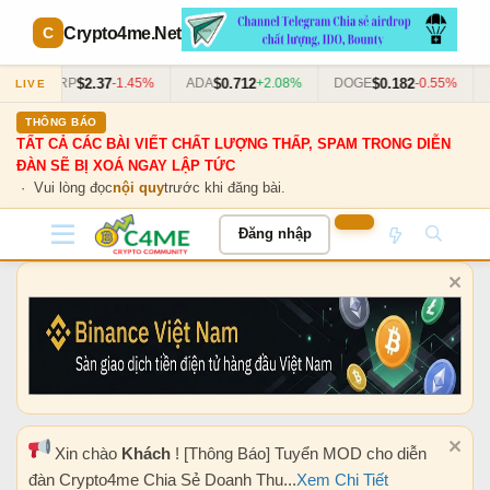
Crypto4me
.Net
$2.37
$0.712
$0.182
3%
XRP
-1.45%
ADA
+2.08%
DOGE
-0.55%
D
LIVE
THÔNG BÁO
TẤT CẢ CÁC BÀI VIẾT CHẤT LƯỢNG THẤP, SPAM TRONG DIỄN
ĐÀN SẼ BỊ XOÁ NGAY LẬP TỨC
· Vui lòng đọc
nội quy
trước khi đăng bài.
Đăng nhập
Xin chào
Khách
! [Thông Báo] Tuyển MOD cho diễn
đàn Crypto4me Chia Sẻ Doanh Thu...
Xem Chi Tiết