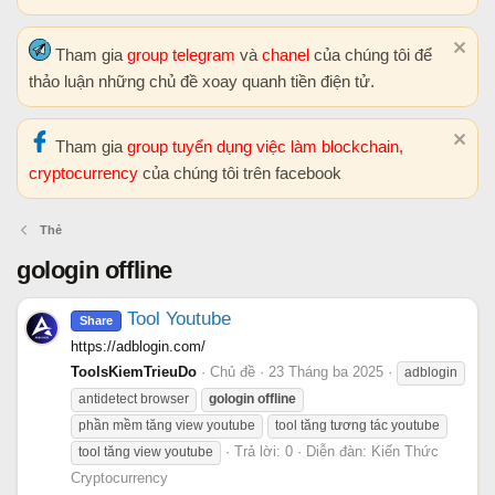
Tham gia
group telegram
và
chanel
của chúng tôi để
thảo luận những chủ đề xoay quanh tiền điện tử.
Tham gia
group tuyển dụng việc làm blockchain,
cryptocurrency
của chúng tôi trên facebook
Thẻ
gologin offline
Tool Youtube
Share
https://adblogin.com/
ToolsKiemTrieuDo
Chủ đề
23 Tháng ba 2025
adblogin
antidetect browser
gologin
offline
phần mềm tăng view youtube
tool tăng tương tác youtube
Trả lời: 0
Diễn đàn:
Kiến Thức
tool tăng view youtube
Cryptocurrency