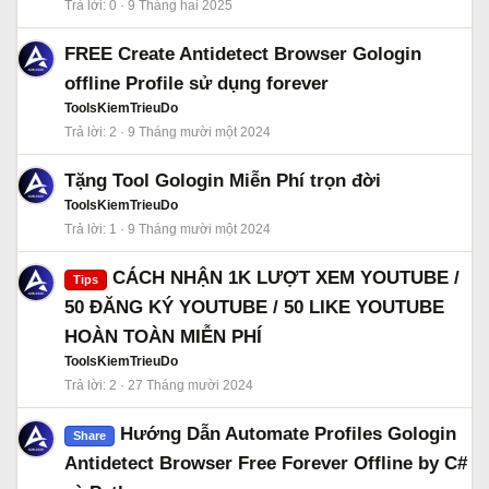
Trả lời
0
9 Tháng hai 2025
FREE Create Antidetect Browser Gologin
offline Profile sử dụng forever
ToolsKiemTrieuDo
Trả lời
2
9 Tháng mười một 2024
Tặng Tool Gologin Miễn Phí trọn đời
ToolsKiemTrieuDo
Trả lời
1
9 Tháng mười một 2024
CÁCH NHẬN 1K LƯỢT XEM YOUTUBE /
Tips
50 ĐĂNG KÝ YOUTUBE / 50 LIKE YOUTUBE
HOÀN TOÀN MIỄN PHÍ
ToolsKiemTrieuDo
Trả lời
2
27 Tháng mười 2024
Hướng Dẫn Automate Profiles Gologin
Share
Antidetect Browser Free Forever Offline by C#