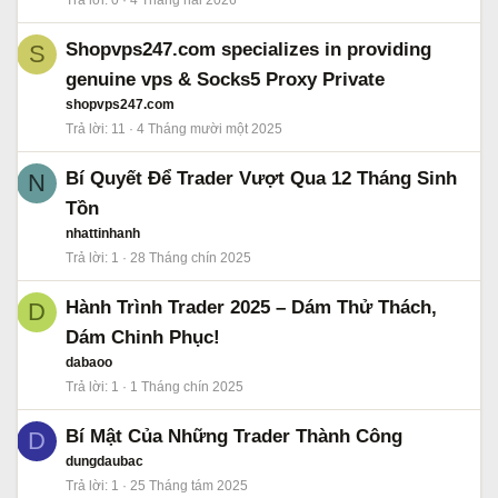
Trả lời
0
4 Tháng hai 2026
Shopvps247.com specializes in providing
S
genuine vps & Socks5 Proxy Private
shopvps247.com
Trả lời
11
4 Tháng mười một 2025
Bí Quyết Để Trader Vượt Qua 12 Tháng Sinh
N
Tồn
nhattinhanh
Trả lời
1
28 Tháng chín 2025
Hành Trình Trader 2025 – Dám Thử Thách,
D
Dám Chinh Phục!
dabaoo
Trả lời
1
1 Tháng chín 2025
Bí Mật Của Những Trader Thành Công
D
dungdaubac
Trả lời
1
25 Tháng tám 2025