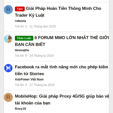
Giải Pháp Hoàn Tiền Thông Minh Cho
R
Tips
Trader Kỷ Luật
robusta
Trả lời
0
11 Tháng tám 2025
6 FORUM MMO LỚN NHẤT THẾ GIỚI
Thảo Luận
BẠN CẦN BIẾT
tieusuphu
Trả lời
0
24 Tháng tư 2025
Facebook ra mắt tính năng mới cho phép kiếm
tiền từ Stories
AdsPower Việt Nam
Trả lời
0
27 Tháng ba 2025
MobileHop: Giải pháp Proxy 4G/5G giúp bảo vệ
R
tài khoản của bạn
Roxy18