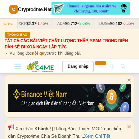
Crypto4me
.Net
$2.37
$0.712
$0.182
63%
XRP
-1.45%
ADA
+2.08%
DOGE
-0.55%
LIVE
THÔNG BÁO
TẤT CẢ CÁC BÀI VIẾT CHẤT LƯỢNG THẤP, SPAM TRONG DIỄN
ĐÀN SẼ BỊ XOÁ NGAY LẬP TỨC
· Vui lòng đọc
nội quy
trước khi đăng bài.
Đăng nhập
Xin chào
Khách
! [Thông Báo] Tuyển MOD cho diễn
đàn Crypto4me Chia Sẻ Doanh Thu...
Xem Chi Tiết