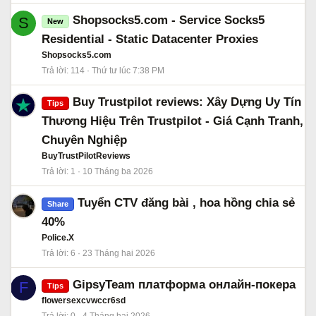
Shopsocks5.com - Service Socks5
S
New
Residential - Static Datacenter Proxies
Shopsocks5.com
Trả lời
114
Thứ tư lúc 7:38 PM
Buy Trustpilot reviews: Xây Dựng Uy Tín
Tips
Thương Hiệu Trên Trustpilot - Giá Cạnh Tranh,
Chuyên Nghiệp
BuyTrustPilotReviews
Trả lời
1
10 Tháng ba 2026
Tuyển CTV đăng bài , hoa hồng chia sẻ
Share
40%
Police.X
Trả lời
6
23 Tháng hai 2026
GipsyTeam платформа онлайн-покера
F
Tips
flowersexcvwccr6sd