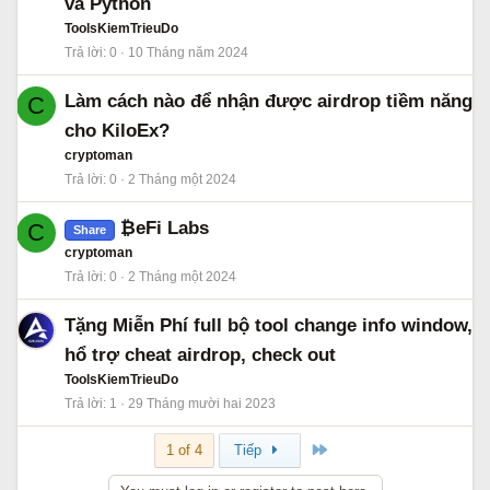
và Python
ToolsKiemTrieuDo
Trả lời
0
10 Tháng năm 2024
Làm cách nào để nhận được airdrop tiềm năng
C
cho KiloEx?
cryptoman
Trả lời
0
2 Tháng một 2024
₿eFi Labs
C
Share
cryptoman
Trả lời
0
2 Tháng một 2024
Tặng Miễn Phí full bộ tool change info window,
hổ trợ cheat airdrop, check out
ToolsKiemTrieuDo
Trả lời
1
29 Tháng mười hai 2023
Cuối
1 of 4
Tiếp