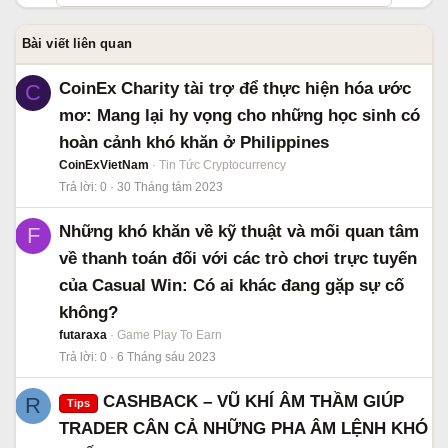
Bài viết liên quan
CoinEx Charity tài trợ để thực hiện hóa ước
C
mơ: Mang lại hy vọng cho những học sinh có
hoàn cảnh khó khăn ở Philippines
CoinExVietNam
Tin Tức Cryptocurrency
Trả lời
0
30 Tháng tám 2023
Những khó khăn về kỹ thuật và mối quan tâm
F
về thanh toán đối với các trò chơi trực tuyến
của Casual Win: Có ai khác đang gặp sự cố
không?
futaraxa
Game Play To Earn
Trả lời
0
6 Tháng sáu 2023
CASHBACK – VŨ KHÍ ÂM THẦM GIÚP
R
Tips
TRADER CÂN CẢ NHỮNG PHA ÂM LỆNH KHÓ