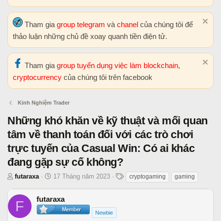
Tham gia
group telegram
và
chanel
của chúng tôi để
thảo luận những chủ đề xoay quanh tiền điện tử.
Tham gia
group tuyển dụng việc làm blockchain,
cryptocurrency
của chúng tôi trên facebook
Kinh Nghiệm Trader
Những khó khăn về kỹ thuật và mối quan
tâm về thanh toán đối với các trò chơi
trực tuyến của Casual Win: Có ai khác
đang gặp sự cố không?
T
N
T
futaraxa
17 Tháng năm 2023
cryptogaming
gaming
h
g
h
r
à
ẻ
futaraxa
F
e
y
Newbie
a
b