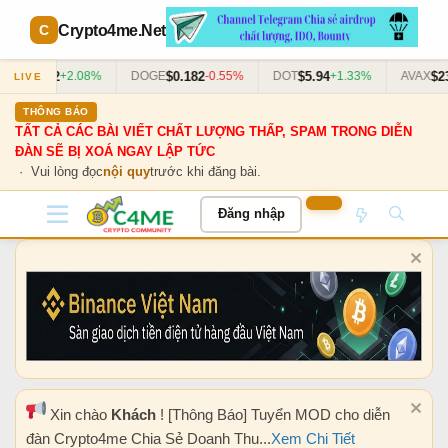
Crypto4me
.Net
$0.712
$0.182
$5.94
$23.
DA
+2.08%
DOGE
-0.55%
DOT
+1.33%
AVAX
LIVE
THÔNG BÁO
TẤT CẢ CÁC BÀI VIẾT CHẤT LƯỢNG THẤP, SPAM TRONG DIỄN
ĐÀN SẼ BỊ XOÁ NGAY LẬP TỨC
· Vui lòng đọc
nội quy
trước khi đăng bài.
Đăng nhập
Xin chào
Khách
! [Thông Báo] Tuyển MOD cho diễn
đàn Crypto4me Chia Sẻ Doanh Thu...
Xem Chi Tiết