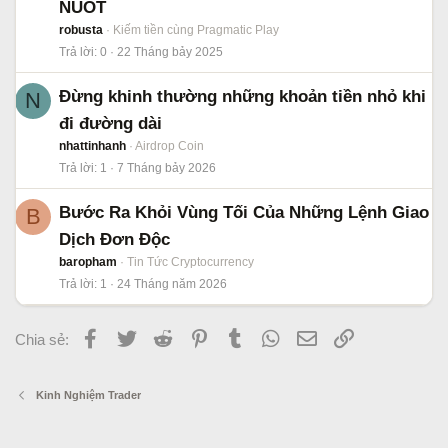
NUỐT
robusta
Kiếm tiền cùng Pragmatic Play
Trả lời
0
22 Tháng bảy 2025
Đừng khinh thường những khoản tiền nhỏ khi
N
đi đường dài
nhattinhanh
Airdrop Coin
Trả lời
1
7 Tháng bảy 2026
Bước Ra Khỏi Vùng Tối Của Những Lệnh Giao
B
Dịch Đơn Độc
baropham
Tin Tức Cryptocurrency
Trả lời
1
24 Tháng năm 2026
Facebook
Twitter
Reddit
Pinterest
Tumblr
WhatsApp
Email
Link
Chia sẻ:
Kinh Nghiệm Trader