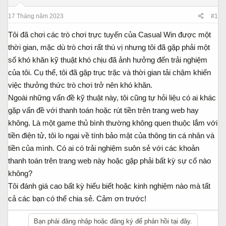
d
ắ
s
t
17 Tháng năm 2023
#1
t
đ
Tôi đã chơi các trò chơi trực tuyến của Casual Win được một
a
ầ
r
u
thời gian, mặc dù trò chơi rất thú vị nhưng tôi đã gặp phải một
t
số khó khăn kỹ thuật khó chịu đã ảnh hưởng đến trải nghiệm
e
của tôi. Cụ thể, tôi đã gặp trục trặc và thời gian tải chậm khiến
r
việc thưởng thức trò chơi trở nên khó khăn.
Ngoài những vấn đề kỹ thuật này, tôi cũng tự hỏi liệu có ai khác
gặp vấn đề với thanh toán hoặc rút tiền trên trang web hay
không. Là một game thủ bình thường không quen thuộc lắm với
tiền điện tử, tôi lo ngại về tính bảo mật của thông tin cá nhân và
tiền của mình. Có ai có trải nghiệm suôn sẻ với các khoản
thanh toán trên trang web này hoặc gặp phải bất kỳ sự cố nào
không?
Tôi đánh giá cao bất kỳ hiểu biết hoặc kinh nghiệm nào mà tất
cả các bạn có thể chia sẻ. Cảm ơn trước!
Bạn phải đăng nhập hoặc đăng ký để phản hồi tại đây.