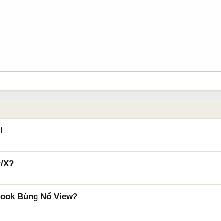
I
r/X?
book Bùng Nổ View?