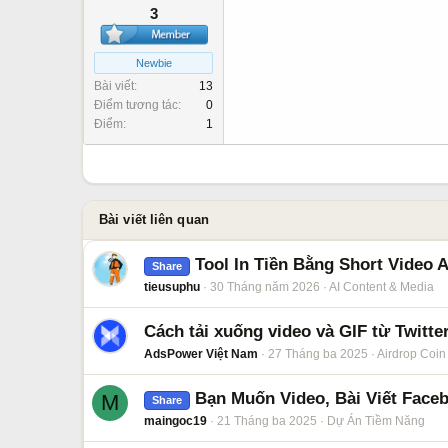
3
Newbie
Bài viết
13
Điểm tương tác
0
Điểm
1
Bài viết liên quan
Tool In Tiền Bằng Short Video A
Share
tieusuphu
30 Tháng năm 2026
AI Content & Media
Cách tải xuống video và GIF từ Twitte
AdsPower Việt Nam
27 Tháng ba 2025
Airdrop Coin
Bạn Muốn Video, Bài Viết Face
M
Share
maingoc19
21 Tháng ba 2025
Dự Án Tiềm Năng