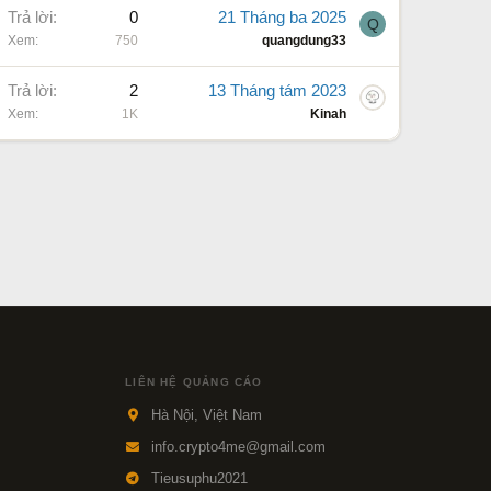
Trả lời
0
21 Tháng ba 2025
Q
Xem
750
quangdung33
Trả lời
2
13 Tháng tám 2023
Xem
1K
Kinah
LIÊN HỆ QUẢNG CÁO
Hà Nội, Việt Nam
info.crypto4me@gmail.com
Tieusuphu2021