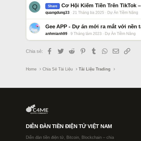
Cơ Hội Kiếm Tiền Trên TikTok 
Q
Share
quangdung33
21 Tháng ba 2025
Dự Án Tiềm Năng
Gee APP - Dự án mới ra mắt với nền t
anhmianh99
9 Tháng tám 2023
Dự Án Tiềm Năng
Facebook
Twitter
Reddit
Pinterest
Tumblr
WhatsApp
Email
Link
Chia sẻ:
Home
Chia Sẻ Tài Liệu
Tài Liệu Trading
DIỄN ĐÀN TIỀN ĐIỆN TỬ VIỆT NAM
Diễn đàn tiền điện tử, Bitcoin, Blockchain – chia