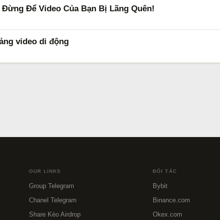
– Đừng Để Video Của Bạn Bị Lãng Quên!
ảng video di động
OUR LINKS
ĐỐI TÁC
Group Telegram
Bybit
Chanel Telegram
Binance.com
Share Kèo Airdrop
Okex.com