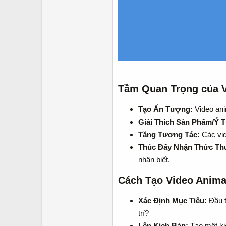
Tầm Quan Trọng của V
Tạo Ấn Tượng:
Video ani
Giải Thích Sản Phẩm/Ý 
Tăng Tương Tác:
Các vid
Thúc Đẩy Nhận Thức Th
nhận biết.
Cách Tạo Video Anima
Xác Định Mục Tiêu:
Đầu t
trí?
Lên Kịch Bản:
Tạo một kịc