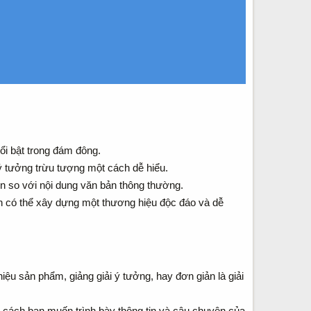
ổi bật trong đám đông.
ý tưởng trừu tượng một cách dễ hiểu.
ơn so với nội dung văn bản thông thường.
 có thể xây dựng một thương hiệu độc đáo và dễ
iệu sản phẩm, giảng giải ý tưởng, hay đơn giản là giải
 cách bạn muốn trình bày thông tin và câu chuyện của