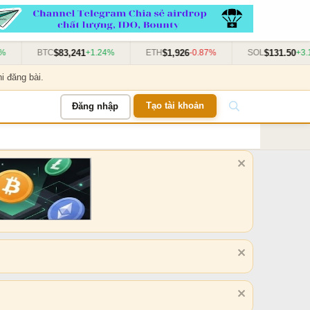
$83,241
$1,926
$131.50
BTC
+1.24%
ETH
-0.87%
SOL
+3.11%
i đăng bài.
Tạo tài khoản
Đăng nhập