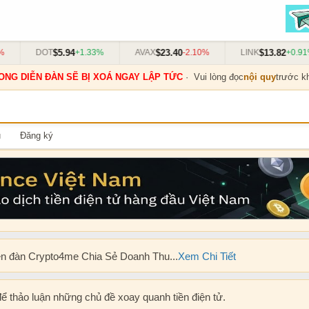
$5.94
$23.40
$13.82
DOT
+1.33%
AVAX
-2.10%
LINK
+0.91%
ONG DIỄN ĐÀN SẼ BỊ XOÁ NGAY LẬP TỨC
· Vui lòng đọc
nội quy
trước kh
u
Đăng ký
ễn đàn Crypto4me Chia Sẻ Doanh Thu...
Xem Chi Tiết
để thảo luận những chủ đề xoay quanh tiền điện tử.