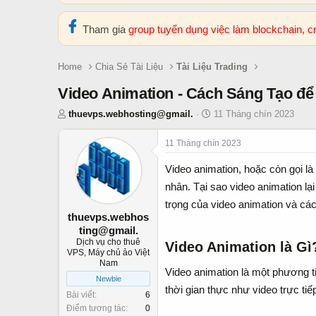
Tham gia
group tuyển dụng việc làm blockchain, 
Home
Chia Sẻ Tài Liệu
Tài Liệu Trading
Video Animation - Cách Sáng Tạo đ
T
N
thuevps.webhosting@gmail.
11 Tháng chín 2023
h
g
r
à
11 Tháng chín 2023
e
y
Video animation, hoặc còn gọi là
a
b
d
ắ
nhân. Tại sao video animation lạ
s
t
trọng của video animation và các
t
đ
thuevps.webhos
a
ầ
ting@gmail.
r
u
Dịch vụ cho thuê
Video Animation là Gì?
VPS, Máy chủ ảo Việt
t
Nam
e
Video animation là một phương ti
Newbie
r
thời gian thực như video trực ti
Bài viết
6
Điểm tương tác
0