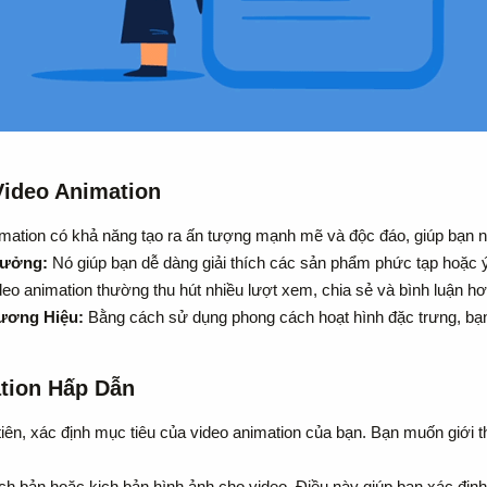
ideo Animation​
mation có khả năng tạo ra ấn tượng mạnh mẽ và độc đáo, giúp bạn n
Tưởng:
Nó giúp bạn dễ dàng giải thích các sản phẩm phức tạp hoặc 
eo animation thường thu hút nhiều lượt xem, chia sẻ và bình luận h
ương Hiệu:
Bằng cách sử dụng phong cách hoạt hình đặc trưng, bạn
tion Hấp Dẫn​
iên, xác định mục tiêu của video animation của bạn. Bạn muốn giới th
h bản hoặc kịch bản hình ảnh cho video. Điều này giúp bạn xác định