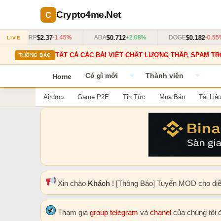
Crypto4me
.Net
$2.37
$0.712
$0.182
XRP
-1.45%
ADA
+2.08%
DOGE
-0.55%
LIVE
TẤT CẢ CÁC BÀI VIẾT CHẤT LƯỢNG THẤP, SPAM TR
THÔNG BÁO
Có gì mới
Thành viên
Home
Airdrop
Game P2E
Tin Tức
Mua Bán
Tài Liệ
Xin chào
Khách
! [Thông Báo] Tuyển MOD cho di
Tham gia
group telegram
và
chanel
của chúng tôi 