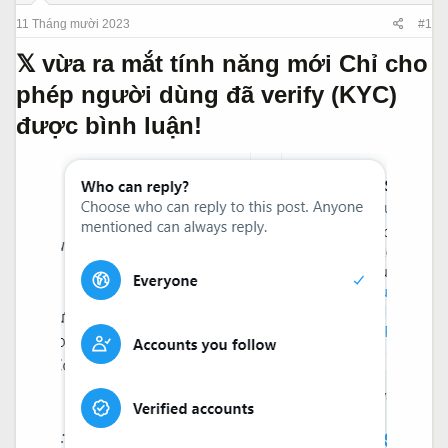
s
t
t
đ
11 Tháng mười 2023
#1
a
ầ
𝕏 vừa ra mắt tính năng mới Chỉ cho
r
u
t
phép người dùng đã verify (KYC)
e
được bình luận!​
r