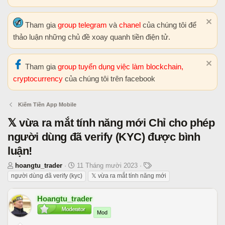
Tham gia
group telegram
và
chanel
của chúng tôi để
thảo luận những chủ đề xoay quanh tiền điện tử.
Tham gia
group tuyển dụng việc làm blockchain,
cryptocurrency
của chúng tôi trên facebook
Kiếm Tiền App Mobile
𝕏 vừa ra mắt tính năng mới Chỉ cho phép
người dùng đã verify (KYC) được bình
luận!
T
N
T
hoangtu_trader
11 Tháng mười 2023
h
g
h
người dùng đã verify (kyc)
𝕏 vừa ra mắt tính năng mới
r
à
ẻ
e
y
Hoangtu_trader
a
b
Mod
d
ắ