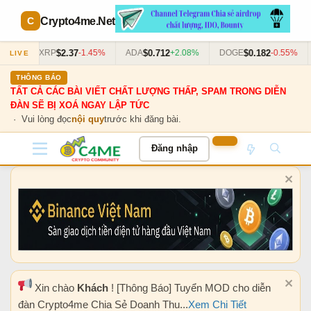
Crypto4me
.Net
$2.37
$0.712
$0.182
63%
XRP
-1.45%
ADA
+2.08%
DOGE
-0.55%
LIVE
THÔNG BÁO
TẤT CẢ CÁC BÀI VIẾT CHẤT LƯỢNG THẤP, SPAM TRONG DIỄN
ĐÀN SẼ BỊ XOÁ NGAY LẬP TỨC
· Vui lòng đọc
nội quy
trước khi đăng bài.
Đăng nhập
Xin chào
Khách
! [Thông Báo] Tuyển MOD cho diễn
đàn Crypto4me Chia Sẻ Doanh Thu...
Xem Chi Tiết