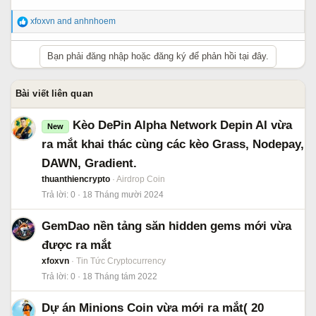
R
xfoxvn
and
anhnhoem
e
a
Bạn phải đăng nhập hoặc đăng ký để phản hồi tại đây.
c
t
i
Bài viết liên quan
o
n
Kèo DePin Alpha Network Depin AI vừa
New
s
:
ra mắt khai thác cùng các kèo Grass, Nodepay,
DAWN, Gradient.
thuanthiencrypto
Airdrop Coin
Trả lời
0
18 Tháng mười 2024
GemDao nền tảng săn hidden gems mới vừa
được ra mắt
xfoxvn
Tin Tức Cryptocurrency
Trả lời
0
18 Tháng tám 2022
Dự án Minions Coin vừa mới ra mắt( 20