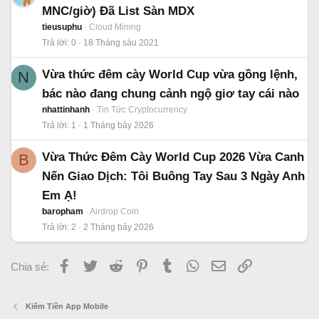
MNC/giờ) Đã List Sàn MDX
tieusuphu
Cloud Mining
Trả lời
0
18 Tháng sáu 2021
Vừa thức đêm cày World Cup vừa gồng lệnh,
N
bác nào đang chung cảnh ngộ giơ tay cái nào
nhattinhanh
Tin Tức Cryptocurrency
Trả lời
1
1 Tháng bảy 2026
Vừa Thức Đêm Cày World Cup 2026 Vừa Canh
B
Nến Giao Dịch: Tôi Buông Tay Sau 3 Ngày Anh
Em Ạ!
baropham
Airdrop Coin
Trả lời
2
2 Tháng bảy 2026
Facebook
Twitter
Reddit
Pinterest
Tumblr
WhatsApp
Email
Link
Chia sẻ:
Kiếm Tiền App Mobile