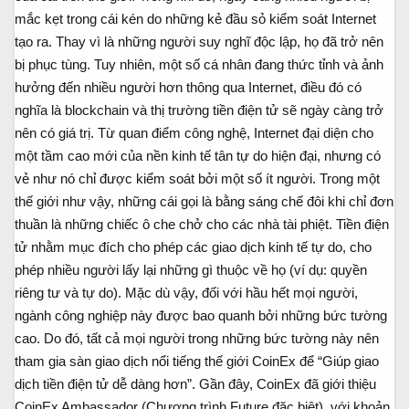
mắc kẹt trong cái kén do những kẻ đầu sỏ kiểm soát Internet
tạo ra. Thay vì là những người suy nghĩ độc lập, họ đã trở nên
bị phục tùng. Tuy nhiên, một số cá nhân đang thức tỉnh và ảnh
hưởng đến nhiều người hơn thông qua Internet, điều đó có
nghĩa là blockchain và thị trường tiền điện tử sẽ ngày càng trở
nên có giá trị. Từ quan điểm công nghệ, Internet đại diện cho
một tầm cao mới của nền kinh tế tân tự do hiện đại, nhưng có
vẻ như nó chỉ được kiểm soát bởi một số ít người. Trong một
thế giới như vậy, những cái gọi là bằng sáng chế đôi khi chỉ đơn
thuần là những chiếc ô che chở cho các nhà tài phiệt. Tiền điện
tử nhằm mục đích cho phép các giao dịch kinh tế tự do, cho
phép nhiều người lấy lại những gì thuộc về họ (ví dụ: quyền
riêng tư và tự do). Mặc dù vậy, đối với hầu hết mọi người,
ngành công nghiệp này được bao quanh bởi những bức tường
cao. Do đó, tất cả mọi người trong những bức tường này nên
tham gia sàn giao dịch nổi tiếng thế giới CoinEx để “Giúp giao
dịch tiền điện tử dễ dàng hơn”. Gần đây, CoinEx đã giới thiệu
CoinEx Ambassador (Chương trình Future đặc biệt), với khoản