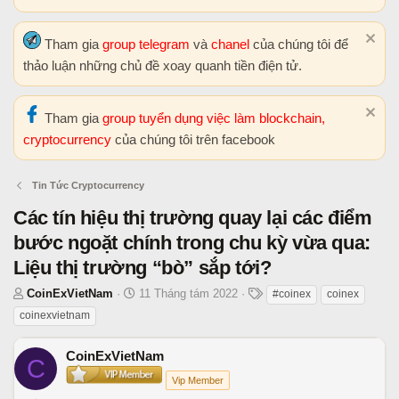
Tham gia
group telegram
và
chanel
của chúng tôi để
thảo luận những chủ đề xoay quanh tiền điện tử.
Tham gia
group tuyển dụng việc làm blockchain,
cryptocurrency
của chúng tôi trên facebook
Tin Tức Cryptocurrency
Các tín hiệu thị trường quay lại các điểm
bước ngoặt chính trong chu kỳ vừa qua:
Liệu thị trường “bò” sắp tới?
T
N
T
CoinExVietNam
11 Tháng tám 2022
#coinex
coinex
h
g
h
coinexvietnam
r
à
ẻ
e
y
CoinExVietNam
C
a
b
Vip Member
d
ắ