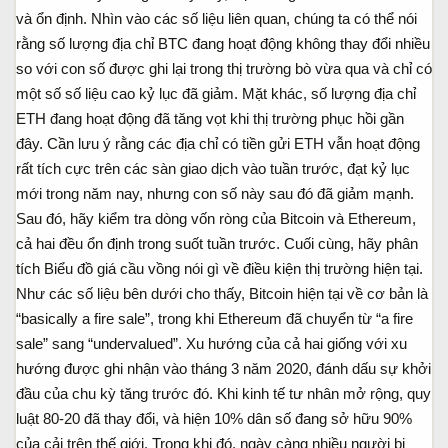
và ổn định. Nhìn vào các số liệu liên quan, chúng ta có thể nói
rằng số lượng địa chỉ BTC đang hoạt động không thay đổi nhiều
so với con số được ghi lại trong thị trường bò vừa qua và chỉ có
một số số liệu cao kỷ lục đã giảm. Mặt khác, số lượng địa chỉ
ETH đang hoạt động đã tăng vọt khi thị trường phục hồi gần
đây. Cần lưu ý rằng các địa chỉ có tiền gửi ETH vẫn hoạt động
rất tích cực trên các sàn giao dịch vào tuần trước, đạt kỷ lục
mới trong năm nay, nhưng con số này sau đó đã giảm mạnh.
Sau đó, hãy kiểm tra dòng vốn ròng của Bitcoin và Ethereum,
cả hai đều ổn định trong suốt tuần trước. Cuối cùng, hãy phân
tích Biểu đồ giá cầu vồng nói gì về điều kiện thị trường hiện tại.
Như các số liệu bên dưới cho thấy, Bitcoin hiện tại về cơ bản là
“basically a fire sale”, trong khi Ethereum đã chuyển từ “a fire
sale” sang “undervalued”. Xu hướng của cả hai giống với xu
hướng được ghi nhận vào tháng 3 năm 2020, đánh dấu sự khởi
đầu của chu kỳ tăng trước đó. Khi kinh tế tư nhân mở rộng, quy
luật 80-20 đã thay đổi, và hiện 10% dân số đang sở hữu 90%
của cải trên thế giới. Trong khi đó, ngày càng nhiều người bị