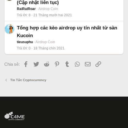
(Cập nhật liên tục)
RaiRaiRoar
Airdrop Coin
Trả lời
8
21 Tháng mười hai 2021
Tổng hợp các kèo airdrop uy tín nhất từ sàn
Kucoin
tieusuphu
Airdrop Coin
Trả lời
0
18 Tháng chín 2021
Facebook
Twitter
Reddit
Pinterest
Tumblr
WhatsApp
Email
Link
Chia sẻ:
Tin Tức Cryptocurrency