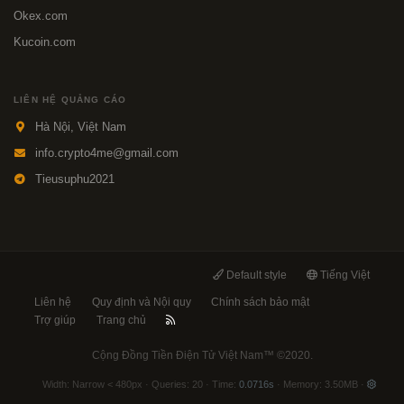
Okex.com
Kucoin.com
LIÊN HỆ QUẢNG CÁO
Hà Nội, Việt Nam
info.crypto4me@gmail.com
Tieusuphu2021
Default style
Tiếng Việt
Liên hệ
Quy định và Nội quy
Chính sách bảo mật
Trợ giúp
Trang chủ
Cộng Đồng Tiền Điện Tử Việt Nam™
©2020.
Width
Queries
20
Time
0.0716s
Memory
3.50MB