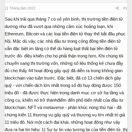
s
t
t
đ
11 Tháng tám 2022
#1
a
ầ
r
u
Sau khi trải qua tháng 7 có vẻ yên bình, thị trường tiền điện tử
t
dường như đã vượt qua những cảm xúc hoảng loạn, khi
e
Ethereum, Bitcoin và các loại tiền điện tử thay thế bắt đầu phục
r
hồi. Mặc dù vậy, các nhà đầu tư trong cộng đồng tiền điện tử
vẫn đặc biệt im lặng có thể do hàng loạt thất bại tiền điện tử
trước đó- điều khiến cho họ phải thận trọng hơn. Khi chúng tôi
chuyển sang thị trường vốn, những số liệu thống kê chưa đầy
đủ cho thấy 44 hoạt động gây quỹ đã diễn ra trong không gian
blockchain vào tuần trước. Đặc biệt, đã có 13 chiến dịch gây
quỹ - với chiến dịch lớn nhất trong số đó huy động được 150
triệu đô - đã được thực hiện trong danh mục cơ sở hạ tầng và
công cụ, khiến nó trở thànhđiểm đến phổ biến nhất của đầu tư
blockchain. NFT và metaverse - phân khúc nóng thứ hai - đã
chứng kiến 11 thương vụ gây quỹ và thương vụ lớn nhất trị giá
11 triệu đô. Nói một cách đại khái, những hoạt động như vậy
đưa ra hai tín hiệu: 1) Sự tự tin vào tương lai của tiền điện tử, thị