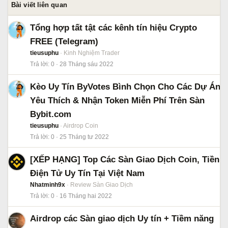
Bài viết liên quan
Tổng hợp tất tật các kênh tín hiệu Crypto
FREE (Telegram)
tieusuphu
Kinh Nghiệm Trader
Trả lời
0
28 Tháng sáu 2022
Kèo Uy Tín ByVotes Bình Chọn Cho Các Dự Án
Yêu Thích & Nhận Token Miễn Phí Trên Sàn
Bybit.com
tieusuphu
Airdrop Coin
Trả lời
0
25 Tháng tư 2022
[XẾP HẠNG] Top Các Sàn Giao Dịch Coin, Tiền
Điện Tử Uy Tín Tại Việt Nam
Nhatminh9x
Review Sàn Giao Dịch
Trả lời
0
16 Tháng hai 2022
Airdrop các Sàn giao dịch Uy tín + Tiềm năng