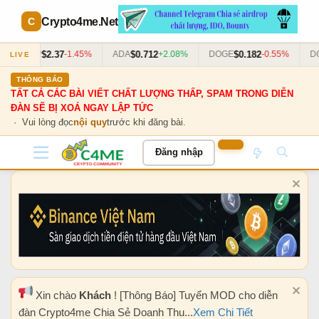
Crypto4me
.Net
$2.37
$0.712
$0.182
XRP
-1.45%
ADA
+2.08%
DOGE
-0.55%
DOT
LIVE
THÔNG BÁO
TẤT CẢ CÁC BÀI VIẾT CHẤT LƯỢNG THẤP, SPAM TRONG DIỄN
ĐÀN SẼ BỊ XOÁ NGAY LẬP TỨC
· Vui lòng đọc
nội quy
trước khi đăng bài.
Đăng nhập
Xin chào
Khách
! [Thông Báo] Tuyển MOD cho diễn
đàn Crypto4me Chia Sẻ Doanh Thu...
Xem Chi Tiết