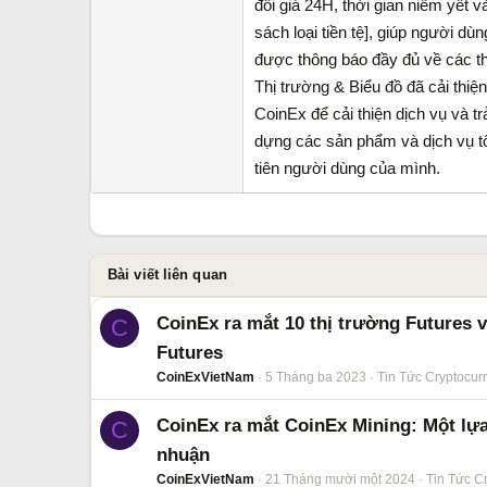
đổi giá 24H, thời gian niêm yết 
sách loại tiền tệ], giúp người dù
được thông báo đầy đủ về các tha
Thị trường & Biểu đồ đã cải thi
CoinEx để cải thiện dịch vụ và t
dựng các sản phẩm và dịch vụ tố
tiên người dùng của mình.
Bài viết liên quan
CoinEx ra mắt 10 thị trường Futures 
C
Futures
CoinExVietNam
5 Tháng ba 2023
Tin Tức Cryptocur
CoinEx ra mắt CoinEx Mining: Một lựa 
C
nhuận
CoinExVietNam
21 Tháng mười một 2024
Tin Tức C