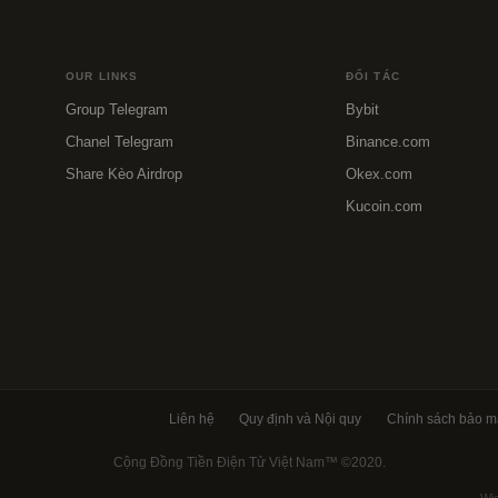
OUR LINKS
ĐỐI TÁC
Group Telegram
Bybit
Chanel Telegram
Binance.com
Share Kèo Airdrop
Okex.com
Kucoin.com
Liên hệ
Quy định và Nội quy
Chính sách bảo m
Cộng Đồng Tiền Điện Tử Việt Nam™
©2020.