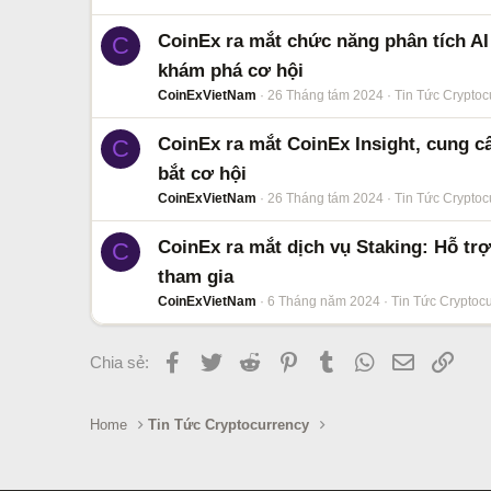
CoinEx ra mắt chức năng phân tích A
C
khám phá cơ hội
CoinExVietNam
26 Tháng tám 2024
Tin Tức Cryptoc
CoinEx ra mắt CoinEx Insight, cung 
C
bắt cơ hội
CoinExVietNam
26 Tháng tám 2024
Tin Tức Cryptoc
CoinEx ra mắt dịch vụ Staking: Hỗ tr
C
tham gia
CoinExVietNam
6 Tháng năm 2024
Tin Tức Cryptoc
Facebook
Twitter
Reddit
Pinterest
Tumblr
WhatsApp
Email
Link
Chia sẻ:
Home
Tin Tức Cryptocurrency