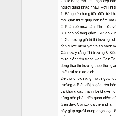
Chức năng mới thu thập xếp hạng 
người dùng khác nhau. Với Thị t
1. Bảng xếp hạng tiền điện tử k
thời gian thực giúp bạn nắm bắt
2. Phân bổ mua bán: Tìm hiểu về
3. Phân bổ tăng giảm: Sự lên xuố
4. Xu hướng giá trị thị trường lịc
tiền được niêm yết và so sánh vớ
Cần lưu ý rằng Thị trường & Biểu
thực hiện trên trang web CoinEx
động thái thị trường theo thời g
thiểu rủi ro giao dịch.
Để thử chức năng mới, người dùn
trường & Biểu đồ] ở góc trên bên
và không cấu thành lời khuyên đầ
cũng nên phát triển quan điểm củ
Gần đây, CoinEx đã thêm phần [Ni
này giúp người dùng chọn loại ti