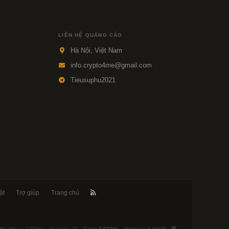
LIÊN HỆ QUẢNG CÁO
Hà Nội, Việt Nam
info.crypto4me@gmail.com
Tieusuphu2021
ật
Trợ giúp
Trang chủ