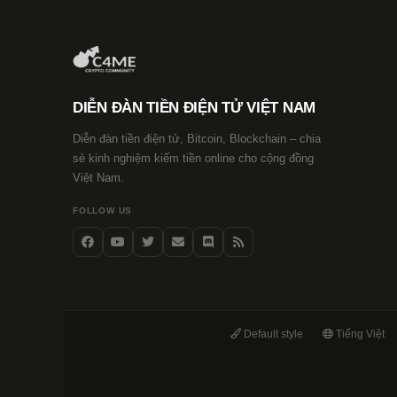
DIỄN ĐÀN TIỀN ĐIỆN TỬ VIỆT NAM
Diễn đàn tiền điện tử, Bitcoin, Blockchain – chia
sẻ kinh nghiệm kiếm tiền online cho cộng đồng
Việt Nam.
FOLLOW US
Default style
Tiếng Việt