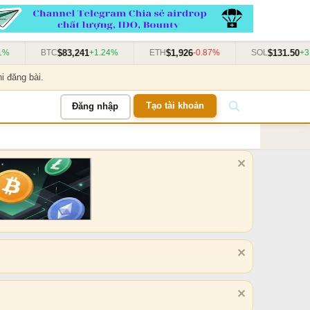
$83,241
$1,926
$131.50
BTC
+1.24%
ETH
-0.87%
SOL
+3.11%
i đăng bài.
Tạo tài khoản
Đăng nhập