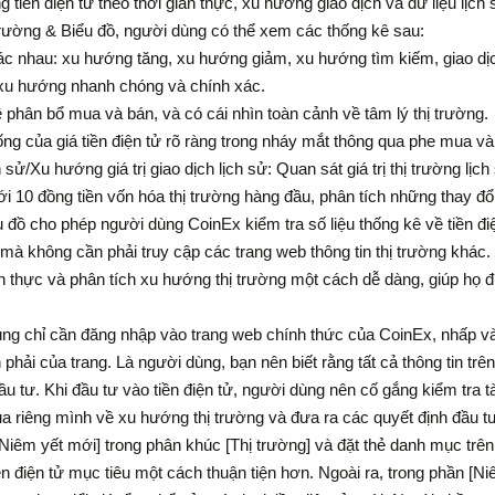
tiền điện tử theo thời gian thực, xu hướng giao dịch và dữ liệu lịch
rường & Biểu đồ, người dùng có thể xem các thống kê sau:
hác nhau: xu hướng tăng, xu hướng giảm, xu hướng tìm kiếm, giao dịc
 xu hướng nhanh chóng và chính xác.
 phân bổ mua và bán, và có cái nhìn toàn cảnh về tâm lý thị trường.
ng của giá tiền điện tử rõ ràng trong nháy mắt thông qua phe mua và
h sử/Xu hướng giá trị giao dịch lịch sử: Quan sát giá trị thị trường lị
i 10 đồng tiền vốn hóa thị trường hàng đầu, phân tích những thay đổi
 đồ cho phép người dùng CoinEx kiểm tra số liệu thống kê về tiền đi
 mà không cần phải truy cập các trang web thông tin thị trường khác
ian thực và phân tích xu hướng thị trường một cách dễ dàng, giúp họ 
g chỉ cần đăng nhập vào trang web chính thức của CoinEx, nhấp vào
 phải của trang. Là người dùng, bạn nên biết rằng tất cả thông tin tr
u tư. Khi đầu tư vào tiền điện tử, người dùng nên cố gắng kiểm tra t
a riêng mình về xu hướng thị trường và đưa ra các quyết định đầu tư
êm yết mới] trong phân khúc [Thị trường] và đặt thẻ danh mục trên t
ền điện tử mục tiêu một cách thuận tiện hơn. Ngoài ra, trong phần [N