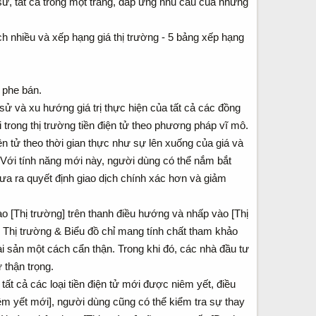
 sử, tất cả trong một trang, đáp ứng nhu cầu của những
h nhiều và xếp hạng giá thị trường - 5 bảng xếp hạng
 phe bán.
ch sử và xu hướng giá trị thực hiện của tất cả các đồng
 trong thị trường tiền điện tử theo phương pháp vĩ mô.
ện tử theo thời gian thực như sự lên xuống của giá và
. Với tính năng mới này, người dùng có thể nắm bắt
đưa ra quyết định giao dịch chính xác hơn và giảm
 [Thị trường] trên thanh điều hướng và nhấp vào [Thị
ên Thị trường & Biểu đồ chỉ mang tính chất tham khảo
ài sản một cách cẩn thận. Trong khi đó, các nhà đầu tư
 thận trọng.
ất cả các loại tiền điện tử mới được niêm yết, điều
iêm yết mới], người dùng cũng có thể kiểm tra sự thay