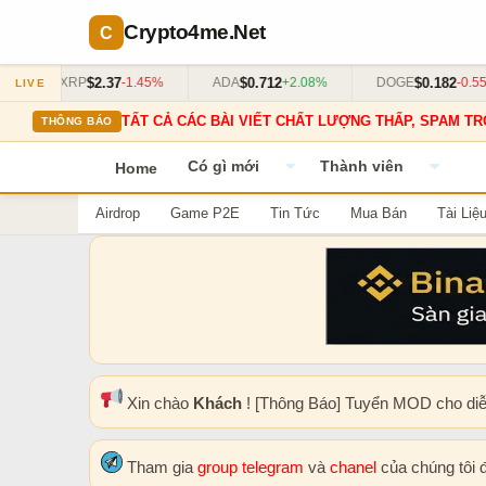
Crypto4me
.Net
$2.37
$0.712
$0.182
XRP
-1.45%
ADA
+2.08%
DOGE
-0.55%
LIVE
TẤT CẢ CÁC BÀI VIẾT CHẤT LƯỢNG THẤP, SPAM TR
THÔNG BÁO
Có gì mới
Thành viên
Home
Airdrop
Game P2E
Tin Tức
Mua Bán
Tài Liệ
Xin chào
Khách
! [Thông Báo] Tuyển MOD cho di
Tham gia
group telegram
và
chanel
của chúng tôi 