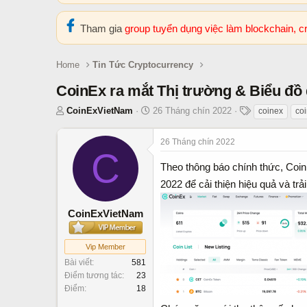
Tham gia
group tuyển dụng việc làm blockchain, 
Home
Tin Tức Cryptocurrency
CoinEx ra mắt Thị trường & Biểu đồ 
T
N
T
CoinExVietNam
26 Tháng chín 2022
coinex
co
h
g
h
r
à
ẻ
26 Tháng chín 2022
e
C
y
a
b
Theo thông báo chính thức, Coin
d
ắ
2022 để cải thiện hiệu quả và trả
s
t
t
đ
CoinExVietNam
a
ầ
r
u
t
Vip Member
e
Bài viết
581
r
Điểm tương tác
23
Điểm
18