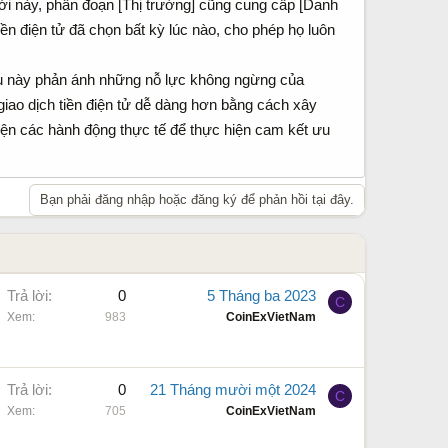
 mới này, phân đoạn [Thị trường] cũng cung cấp [Danh
tiền điện tử đã chọn bất kỳ lúc nào, cho phép họ luôn
iều này phản ánh những nỗ lực không ngừng của
giao dịch tiền điện tử dễ dàng hơn bằng cách xây
iện các hành động thực tế để thực hiện cam kết ưu
Bạn phải đăng nhập hoặc đăng ký để phản hồi tại đây.
Trả lời
0
5 Tháng ba 2023
C
Xem
983
CoinExVietNam
Trả lời
0
21 Tháng mười một 2024
C
Xem
705
CoinExVietNam