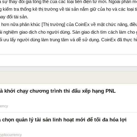
và sự thay đổi giá tổng thể của các loại tiền điện tử mới. Ngoài phần
ng kiểm tra thống kê thị trường về tài sản nắm giữ của họ và các loại 
y đổi tài sản.
ện hơn nữa phân khúc [Thị trường] của CoinEx về mặt chức năng, đ
rải nghiệm giao dịch cho người dùng. Sàn giao dịch tìm cách làm cho 
i ưu lấy người dùng làm trung tâm và dễ sử dụng. CoinEx đã thực h
và khởi chạy chương trình thi đấu xếp hạng PNL
rency
chọn quản lý tài sản linh hoạt mới để tối đa hóa lợi
ryptocurrency