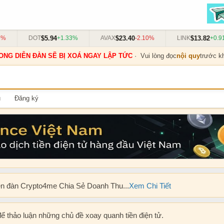
$5.94
$23.40
$13.82
DOT
+1.33%
AVAX
-2.10%
LINK
+0.91%
ONG DIỄN ĐÀN SẼ BỊ XOÁ NGAY LẬP TỨC
· Vui lòng đọc
nội quy
trước kh
u
Đăng ký
ễn đàn Crypto4me Chia Sẻ Doanh Thu...
Xem Chi Tiết
để thảo luận những chủ đề xoay quanh tiền điện tử.