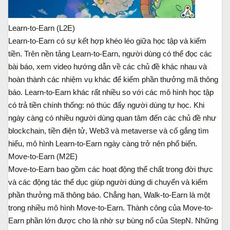
Learn-to-Earn (L2E)
Learn-to-Earn có sự kết hợp khéo léo giữa học tập và kiếm
tiền. Trên nền tảng Learn-to-Earn, người dùng có thể đọc các
bài báo, xem video hướng dẫn về các chủ đề khác nhau và
hoàn thành các nhiệm vụ khác để kiếm phần thưởng mã thông
báo. Learn-to-Earn khác rất nhiều so với các mô hình học tập
có trả tiền chính thống: nó thúc đẩy người dùng tự học. Khi
ngày càng có nhiều người dùng quan tâm đến các chủ đề như
blockchain, tiền điện tử, Web3 và metaverse và cố gắng tìm
hiểu, mô hình Learn-to-Earn ngày càng trở nên phổ biến.
Move-to-Earn (M2E)
Move-to-Earn bao gồm các hoạt động thể chất trong đời thực
và các động tác thể dục giúp người dùng di chuyển và kiếm
phần thưởng mã thông báo. Chẳng hạn, Walk-to-Earn là một
trong nhiều mô hình Move-to-Earn. Thành công của Move-to-
Earn phần lớn được cho là nhờ sự bùng nổ của StepN. Những