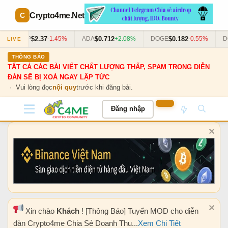
Crypto4me
.Net
$2.37
$0.712
$0.182
XRP
-1.45%
ADA
+2.08%
DOGE
-0.55%
DOT
LIVE
THÔNG BÁO
TẤT CẢ CÁC BÀI VIẾT CHẤT LƯỢNG THẤP, SPAM TRONG DIỄN
ĐÀN SẼ BỊ XOÁ NGAY LẬP TỨC
· Vui lòng đọc
nội quy
trước khi đăng bài.
Đăng nhập
Xin chào
Khách
! [Thông Báo] Tuyển MOD cho diễn
đàn Crypto4me Chia Sẻ Doanh Thu...
Xem Chi Tiết