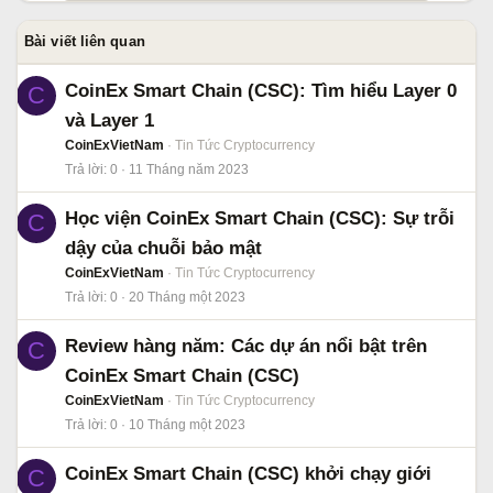
Bài viết liên quan
CoinEx Smart Chain (CSC): Tìm hiểu Layer 0
C
và Layer 1
CoinExVietNam
Tin Tức Cryptocurrency
Trả lời
0
11 Tháng năm 2023
Học viện CoinEx Smart Chain (CSC): Sự trỗi
C
dậy của chuỗi bảo mật
CoinExVietNam
Tin Tức Cryptocurrency
Trả lời
0
20 Tháng một 2023
Review hàng năm: Các dự án nổi bật trên
C
CoinEx Smart Chain (CSC)
CoinExVietNam
Tin Tức Cryptocurrency
Trả lời
0
10 Tháng một 2023
CoinEx Smart Chain (CSC) khởi chạy giới
C