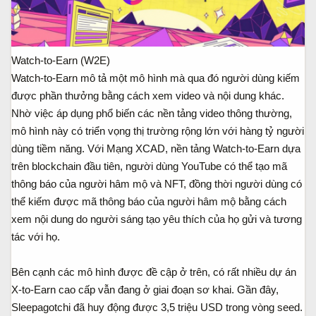
Watch-to-Earn (W2E)
Watch-to-Earn mô tả một mô hình mà qua đó người dùng kiếm
được phần thưởng bằng cách xem video và nội dung khác.
Nhờ việc áp dụng phổ biến các nền tảng video thông thường,
mô hình này có triển vọng thị trường rộng lớn với hàng tỷ người
dùng tiềm năng. Với Mạng XCAD, nền tảng Watch-to-Earn dựa
trên blockchain đầu tiên, người dùng YouTube có thể tạo mã
thông báo của người hâm mộ và NFT, đồng thời người dùng có
thể kiếm được mã thông báo của người hâm mộ bằng cách
xem nội dung do người sáng tạo yêu thích của họ gửi và tương
tác với họ.
Bên cạnh các mô hình được đề cập ở trên, có rất nhiều dự án
X-to-Earn cao cấp vẫn đang ở giai đoạn sơ khai. Gần đây,
Sleepagotchi đã huy động được 3,5 triệu USD trong vòng seed.