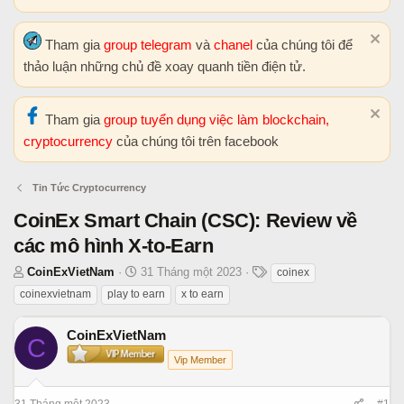
Tham gia
group telegram
và
chanel
của chúng tôi để
thảo luận những chủ đề xoay quanh tiền điện tử.
Tham gia
group tuyển dụng việc làm blockchain,
cryptocurrency
của chúng tôi trên facebook
Tin Tức Cryptocurrency
CoinEx Smart Chain (CSC): Review về
các mô hình X-to-Earn
T
N
T
CoinExVietNam
31 Tháng một 2023
coinex
h
g
h
coinexvietnam
play to earn
x to earn
r
à
ẻ
e
y
CoinExVietNam
C
a
b
Vip Member
d
ắ
s
t
t
đ
31 Tháng một 2023
#1