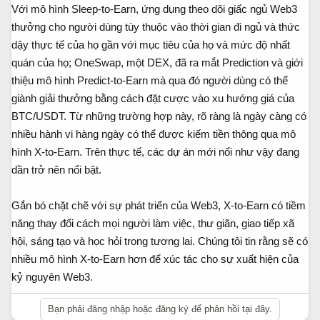
Với mô hình Sleep-to-Earn, ứng dụng theo dõi giấc ngủ Web3
thưởng cho người dùng tùy thuộc vào thời gian đi ngủ và thức
dậy thực tế của họ gần với mục tiêu của họ và mức độ nhất
quán của họ; OneSwap, một DEX, đã ra mắt Prediction và giới
thiệu mô hình Predict-to-Earn mà qua đó người dùng có thể
giành giải thưởng bằng cách đặt cược vào xu hướng giá của
BTC/USDT. Từ những trường hợp này, rõ ràng là ngày càng có
nhiều hành vi hàng ngày có thể được kiếm tiền thông qua mô
hình X-to-Earn. Trên thực tế, các dự án mới nổi như vậy đang
dần trở nên nổi bật.
Gắn bó chặt chẽ với sự phát triển của Web3, X-to-Earn có tiềm
năng thay đổi cách mọi người làm việc, thư giãn, giao tiếp xã
hội, sáng tạo và học hỏi trong tương lai. Chúng tôi tin rằng sẽ có
nhiều mô hình X-to-Earn hơn để xúc tác cho sự xuất hiện của
kỷ nguyên Web3.
Bạn phải đăng nhập hoặc đăng ký để phản hồi tại đây.