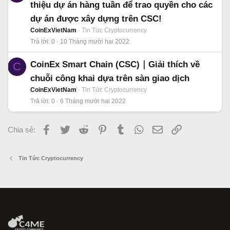
thiệu dự án hàng tuần để trao quyền cho các
dự án được xây dựng trên CSC!
CoinExVietNam
Tin Tức Cryptocurrency
Trả lời
0
10 Tháng mười hai 2022
CoinEx Smart Chain (CSC)｜Giải thích về
C
chuỗi công khai dựa trên sàn giao dịch
CoinExVietNam
Tin Tức Cryptocurrency
Trả lời
0
6 Tháng mười hai 2022
Facebook
Twitter
Reddit
Pinterest
Tumblr
WhatsApp
Email
Link
Chia sẻ:
Tin Tức Cryptocurrency