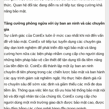
thức. Quan hệ đối tác đang diễn ra sẽ tiếp tục tăng cường khả
năng bảo mật.
Tăng cường phòng ngừa với ủy ban an ninh và các chuyên
gia
Sự cảnh giác của CoinEx luôn ở mức cao nhất khi nói đến vấn
đề về bảo mật. CoinEx sẽ tiếp tục tuyển dụng các chuyên gia
dày dạn kinh nghiệm để phát triển đội ngũ bảo mật và tăng
cường hơn nữa các biện pháp nhằm cung cấp cho người dùng
những biện pháp bảo vệ cần thiết để tận dụng tối đa tiềm năng
của tiền điện tử. CoinEx đã thành lập một ủy ban an ninh
chuyên đi tiên phong trong các chiến lược bảo mật và ban hành
các quy trình giám sát nghiêm ngặt. Họ thực hiện đánh giá rủi
ro chuyên sâu để sớm xác định và giảm thiểu các mối đe dọa
tiềm ẩn. Thông qua việc liên tục tối ưu hóa hệ thống bảo mật nội
bộ và đội ngũ nhân tài của chúng tôi, CoinEx cung cấp cho
người dùng một môi trường giao dịch được bảo mật cao, được
bảo đảm bằng các công nghệ hàng đầu trong ngành.