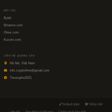
ĐỐI TÁC
Bybit
Binance.com
Okex.com
Kucoin.com
LIÊN HỆ QUẢNG CÁO
Hà Nội, Việt Nam
info.crypto4me@gmail.com
Tieusuphu2021
Default style
Tiếng Việt
Liên hệ
Quy định và Nội quy
Chính sách bảo mật