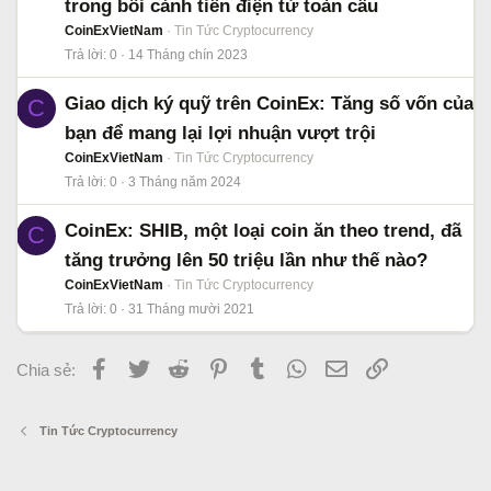
trong bối cảnh tiền điện tử toàn cầu
CoinExVietNam
Tin Tức Cryptocurrency
Trả lời
0
14 Tháng chín 2023
Giao dịch ký quỹ trên CoinEx: Tăng số vốn của
C
bạn để mang lại lợi nhuận vượt trội
CoinExVietNam
Tin Tức Cryptocurrency
Trả lời
0
3 Tháng năm 2024
CoinEx: SHIB, một loại coin ăn theo trend, đã
C
tăng trưởng lên 50 triệu lần như thế nào?
CoinExVietNam
Tin Tức Cryptocurrency
Trả lời
0
31 Tháng mười 2021
Facebook
Twitter
Reddit
Pinterest
Tumblr
WhatsApp
Email
Link
Chia sẻ:
Tin Tức Cryptocurrency