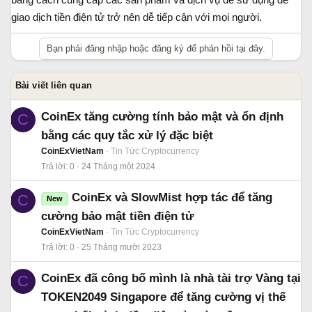
giao dịch tiền điện tử trở nên dễ tiếp cận với mọi người.
Bạn phải đăng nhập hoặc đăng ký để phản hồi tại đây.
Bài viết liên quan
CoinEx tăng cường tính bảo mật và ổn định
C
bằng các quy tắc xử lý đặc biệt
CoinExVietNam
Tin Tức Cryptocurrency
Trả lời
0
24 Tháng một 2024
CoinEx và SlowMist hợp tác để tăng
C
New
cường bảo mật tiền điện tử
CoinExVietNam
Tin Tức Cryptocurrency
Trả lời
0
25 Tháng mười 2023
CoinEx đã công bố mình là nhà tài trợ Vàng tại
C
TOKEN2049 Singapore để tăng cường vị thế