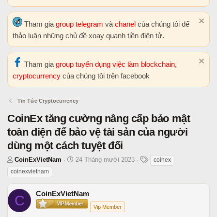
Tham gia
group telegram
và
chanel
của chúng tôi để
thảo luận những chủ đề xoay quanh tiền điện tử.
Tham gia
group tuyển dụng việc làm blockchain,
cryptocurrency
của chúng tôi trên facebook
Tin Tức Cryptocurrency
CoinEx tăng cường nâng cấp bảo mật
toàn diện để bảo vệ tài sản của người
dùng một cách tuyệt đối
T
N
T
CoinExVietNam
24 Tháng mười 2023
coinex
h
g
h
coinexvietnam
r
à
ẻ
e
y
CoinExVietNam
C
a
b
Vip Member
d
ắ