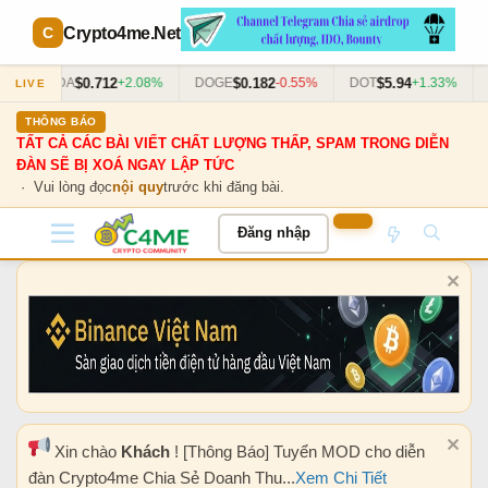
Crypto4me
.Net
$0.712
$0.182
$5.94
ADA
+2.08%
DOGE
-0.55%
DOT
+1.33%
A
LIVE
THÔNG BÁO
TẤT CẢ CÁC BÀI VIẾT CHẤT LƯỢNG THẤP, SPAM TRONG DIỄN
ĐÀN SẼ BỊ XOÁ NGAY LẬP TỨC
· Vui lòng đọc
nội quy
trước khi đăng bài.
Đăng nhập
Xin chào
Khách
! [Thông Báo] Tuyển MOD cho diễn
đàn Crypto4me Chia Sẻ Doanh Thu...
Xem Chi Tiết