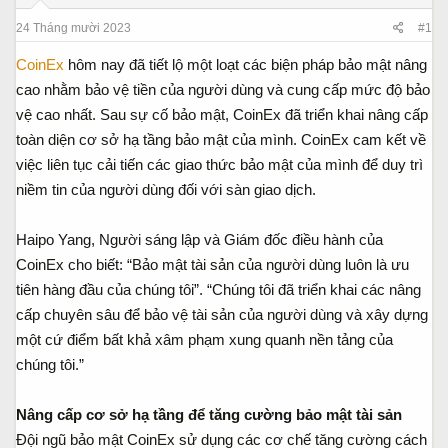
s
t
t
đ
24 Tháng mười 2023
#1
a
ầ
r
u
CoinEx
hôm nay đã tiết lộ một loạt các biện pháp bảo mật nâng
t
cao nhằm bảo vệ tiền của người dùng và cung cấp mức độ bảo
e
vệ cao nhất. Sau sự cố bảo mật, CoinEx đã triển khai nâng cấp
r
toàn diện cơ sở hạ tầng bảo mật của mình. CoinEx cam kết về
việc liên tục cải tiến các giao thức bảo mật của mình để duy trì
niềm tin của người dùng đối với sàn giao dịch.
Haipo Yang, Người sáng lập và Giám đốc điều hành của
CoinEx cho biết: “Bảo mật tài sản của người dùng luôn là ưu
tiên hàng đầu của chúng tôi”. “Chúng tôi đã triển khai các nâng
cấp chuyên sâu để bảo vệ tài sản của người dùng và xây dựng
một cứ điểm bất khả xâm phạm xung quanh nền tảng của
chúng tôi.”
Nâng cấp cơ sở hạ tầng để tăng cường bảo mật tài sản
Đội ngũ bảo mật CoinEx sử dụng các cơ chế tăng cường cách