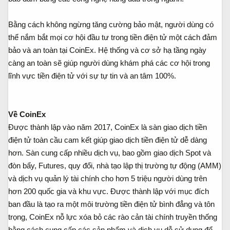
Bằng cách không ngừng tăng cường bảo mật, người dùng có
thể nắm bắt mọi cơ hội đầu tư trong tiền điện tử một cách đảm
bảo và an toàn tại CoinEx. Hệ thống và cơ sở hạ tầng ngày
càng an toàn sẽ giúp người dùng khám phá các cơ hội trong
lĩnh vực tiền điện tử với sự tự tin và an tâm 100%.
Về CoinEx
Được thành lập vào năm 2017, CoinEx là sàn giao dịch tiền
điện tử toàn cầu cam kết giúp giao dịch tiền điện tử dễ dàng
hơn. Sàn cung cấp nhiều dịch vụ, bao gồm giao dịch Spot và
đòn bẩy, Futures, quy đổi, nhà tạo lập thị trường tự động (AMM)
và dịch vụ quản lý tài chính cho hơn 5 triệu người dùng trên
hơn 200 quốc gia và khu vực. Được thành lập với mục đích
ban đầu là tạo ra một môi trường tiền điện tử bình đẳng và tôn
trọng, CoinEx nỗ lực xóa bỏ các rào cản tài chính truyền thống
bằng cách cung cấp các sản phẩm và dịch vụ dễ sử dụng để