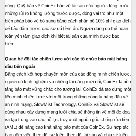
dùng. Quỹ bảo vệ CoinEx bảo vệ tài sản của người dùng trước
những rủi ro không lường trước được, đóng vai trò như một
biện pháp bảo vệ bổ sung bằng cách phân bổ 10% phí giao dịch
để bảo đảm trước các sự cố tiềm ẩn. Người dùng có thể hoàn
toàn yên tâm giao dịch khi biết tài sản của mình được bảo
hiểm.
Quan hệ đối tác chiến lược với các tổ chức bảo mật hàng
đầu bên ngoài
Bằng cách kết hợp chuyên môn của các đồng minh chiến lược,
người có kinh nghiệm và những tài năng mới nổi, CoinEx là nền
tảng bảo mật vững chắc cho tương lai. CoinEx đã tạo dựng một
liên minh chiến lược với một trong những công ty hàng đầu về
an ninh mạng, SlowMist Technology. CoinEx và SlowMist sẽ
cùng nhau xây dựng mạng lưới chia sẻ thông tin về mối đe dọa
và tập trung vào các nỗ lực truy xuất nguồn gốc chống rửa tiền
(AML) để nâng cao khả năng bảo mật của CoinEx. Sự hợp tác
bao gồm việc theo dõi sự kiện, theo dõi tài sản và chia sẻ kiến