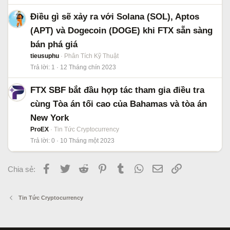
Điều gì sẽ xảy ra với Solana (SOL), Aptos
(APT) và Dogecoin (DOGE) khi FTX sẵn sàng
bán phá giá
tieusuphu
Phân Tích Kỹ Thuật
Trả lời
1
12 Tháng chín 2023
FTX SBF bắt đầu hợp tác tham gia điều tra
cùng Tòa án tối cao của Bahamas và tòa án
New York
ProEX
Tin Tức Cryptocurrency
Trả lời
0
10 Tháng một 2023
Facebook
Twitter
Reddit
Pinterest
Tumblr
WhatsApp
Email
Link
Chia sẻ:
Tin Tức Cryptocurrency