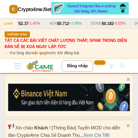
Crypto4me
.Net
$2.37
$0.712
$0.182
XRP
-1.45%
ADA
+2.08%
DOGE
-0.55%
DO
LIVE
THÔNG BÁO
TẤT CẢ CÁC BÀI VIẾT CHẤT LƯỢNG THẤP, SPAM TRONG DIỄN
ĐÀN SẼ BỊ XOÁ NGAY LẬP TỨC
· Vui lòng đọc
nội quy
trước khi đăng bài.
Đăng nhập
Xin chào
Khách
! [Thông Báo] Tuyển MOD cho diễn
đàn Crypto4me Chia Sẻ Doanh Thu...
Xem Chi Tiết