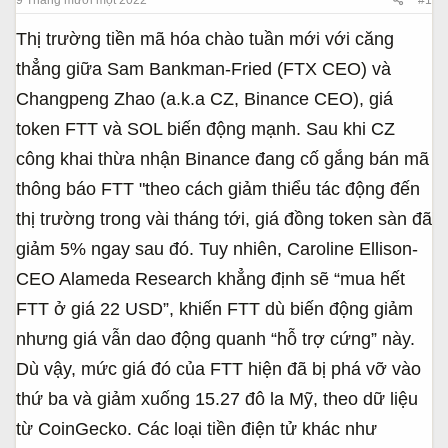
a
ầ
r
u
Thị trường tiền mã hóa chào tuần mới với căng
t
thẳng giữa Sam Bankman-Fried (FTX CEO) và
e
r
Changpeng Zhao (a.k.a CZ, Binance CEO), giá
token FTT và SOL biến động mạnh. Sau khi CZ
công khai thừa nhận Binance đang cố gắng bán mã
thông báo FTT "theo cách giảm thiểu tác động đến
thị trường trong vài tháng tới, giá đồng token sàn đã
giảm 5% ngay sau đó. Tuy nhiên, Caroline Ellison-
CEO Alameda Research khẳng định sẽ “mua hết
FTT ở giá 22 USD”, khiến FTT dù biến động giảm
nhưng giá vẫn dao động quanh “hỗ trợ cứng” này.
Dù vậy, mức giá đó của FTT hiện đã bị phá vỡ vào
thứ ba và giảm xuống 15.27 đô la Mỹ, theo dữ liệu
từ CoinGecko. Các loại tiền điện tử khác như