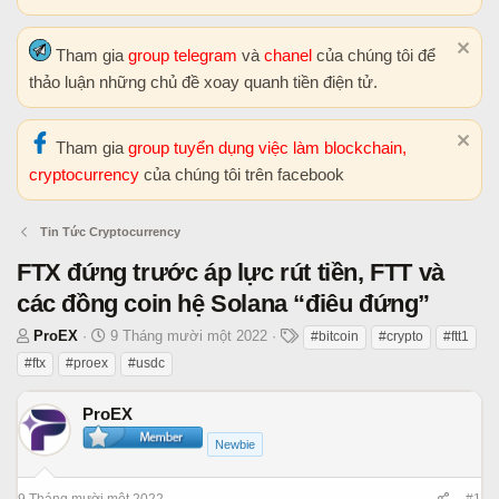
Tham gia
group telegram
và
chanel
của chúng tôi để
thảo luận những chủ đề xoay quanh tiền điện tử.
Tham gia
group tuyển dụng việc làm blockchain,
cryptocurrency
của chúng tôi trên facebook
Tin Tức Cryptocurrency
FTX đứng trước áp lực rút tiền, FTT và
các đồng coin hệ Solana “điêu đứng”
T
N
T
ProEX
9 Tháng mười một 2022
#bitcoin
#crypto
#ftt1
h
g
h
#ftx
#proex
#usdc
r
à
ẻ
e
y
ProEX
a
b
Newbie
d
ắ
s
t
t
đ
9 Tháng mười một 2022
#1