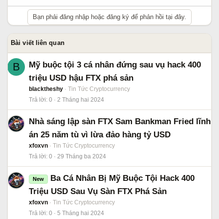
Bạn phải đăng nhập hoặc đăng ký để phản hồi tại đây.
Bài viết liên quan
Mỹ buộc tội 3 cá nhân đứng sau vụ hack 400
B
triệu USD hậu FTX phá sản
blacktheshy
Tin Tức Cryptocurrency
Trả lời
0
2 Tháng hai 2024
Nhà sáng lập sàn FTX Sam Bankman Fried lĩnh
án 25 năm tù vì lừa đảo hàng tỷ USD
xfoxvn
Tin Tức Cryptocurrency
Trả lời
0
29 Tháng ba 2024
Ba Cá Nhân Bị Mỹ Buộc Tội Hack 400
New
Triệu USD Sau Vụ Sàn FTX Phá Sản
xfoxvn
Tin Tức Cryptocurrency
Trả lời
0
5 Tháng hai 2024