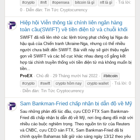
Trả lời:
#crypto
#nft
#opensea
bitcoin là gì
nft là gì
0
Diễn đàn:
Tin Tức Cryptocurrency
Hiệp hội Viễn thông tài chính liên ngân hàng
toàn cầu(SWIFT) về tiền điện tử và chuỗi khối
SWIFT đã nổi lên nhờ các lệnh trừng phạt chống lại Nga do
hậu quả của Chiến tranh Ukraine-Nga, nhưng có thể nhiều
người chưa biết đến SWIFT. Bài viết này sẽ giới thiệu ngắn
gọn về SWIFT và các bố cục khác nhau đang cố gắng kết
hợp tài chính truyền thống với tiền điện tử mà không muốn bị
tiền...
ProEX
Chủ đề
29 Tháng mười hai 2022
#bitcoin
Trả lời: 0
#crypto
#swift
crypto hôm nay
crypto wallet
Diễn đàn:
Tin Tức Cryptocurrency
Sam Bankman-Fried chấp nhận bị dẫn độ về Mỹ
Sau những phản đối lúc đầu, cựu CEO FTX Sam Bankman-
Fried đã chấp nhận bị dẫn độ về Mỹ, nơi ông đang đối mặt với
nhiều cáo buộc nghiêm trọng. Theo nguồn tin từ của Reuters
và CNBC, cựu CEO sàn FTX, Sam Bankman-Fried đã bị
chính quyền Bahamas bắt giữ vào sáng ngày 13/12 theo yêu