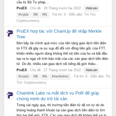
cầu từ Bộ Tư pháp...
ProEX
Chủ đề
28 Tháng mười hai 2022
#bitcoin
Trả lời: 0
Diễn đàn:
Tin Tức
#crypto
#ftt
#ftx
Cryptocurrency
ProEX hợp tác với ChainUp để nhập Merkle
Tree
Đòn bẩy tài chính quá mức của nền tảng giao dịch tiền điện
tử FTX đã gây ra sự sụp đổ đối với đồng tiền gốc của FTT,
khiến nhiều người dùng không thể rút tiền của họ và bắt đầu
tạo ra lo ngại về tính bảo mật của các sàn giao dịch tiền điện
tử. Do đó, nhiều sàn giao dịch nổi tiếng đã giới thiệu...
ProEX
Chủ đề
27 Tháng mười hai 2022
#bitcoin
Trả lời: 0
Diễn đàn:
Tin
#crypto
#ftt
#ftx
#merkletree
Tức Cryptocurrency
Chainlink Labs ra mắt dịch vụ PoR để giúp
chứng minh dự trữ tài sản
Trong vài ngày qua, thị trường tiền điện tử đã rơi tự do do
khủng hoảng thanh khoản tại sàn giao dịch tiền điện tử lớn
thứ hai thế giới, FTX. Các sàn giao dịch đã không thể xử lý