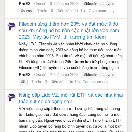
ProEX
Chủ đề
6 Tháng ba 2023
#bitcoin
#crypto
Trả lời: 0
Diễn đàn:
Tin Tức Cryptocurrency
#soros
Filecoin tăng thêm hơn 20% và đạt mức 9 đô
sau khi công bố ba bản cập nhật lớn vào năm
2023: Máy ảo FVM, thị trường tìm kiếm
Ngày 17/2, Filecoin đã xác nhận khởi chạy các hợp đồng
thông minh vào ngày 23/3 và công bố ba mục tiêu phát triển
chính cho năm 2023. Sau tin tốt về một số tiến độ phát triển,
FIL đã tăng hơn 47%trong 24h. Dự án lưu trữ phi tập trung
Filecoin (FIL) đã tuyên bố vào cuối tháng trước rằng họ sẽ...
ProEX
Chủ đề
2 Tháng ba 2023
#bitcoin
#crypto
Trả lời: 0
Diễn đàn:
Tin Tức Cryptocurrency
#fil
Nâng cấp Lido V2, mở rút ETH và các nhà khai
thác nút sẽ đa dạng hơn
Với việc nâng cấp Ethereum ở Thượng Hải trong vài tháng
tới, Lido, giao thức đặt cược hàng đầu, cũng sẽ mở ra một
bản nâng cấp. Ngoài việc chuyển đổi stETH mở thành ETH,
nhóm Lido tuyên bố rằng bộ định tuyến đặt cược là một bản