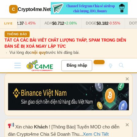
Crypto4me
.Net
$2.37
$0.712
$0.182
$5.
XRP
-1.45%
ADA
+2.08%
DOGE
-0.55%
DOT
LIVE
THÔNG BÁO
TẤT CẢ CÁC BÀI VIẾT CHẤT LƯỢNG THẤP, SPAM TRONG DIỄN
ĐÀN SẼ BỊ XOÁ NGAY LẬP TỨC
· Vui lòng đọc
nội quy
trước khi đăng bài.
Đăng nhập
Xin chào
Khách
! [Thông Báo] Tuyển MOD cho diễn
đàn Crypto4me Chia Sẻ Doanh Thu...
Xem Chi Tiết