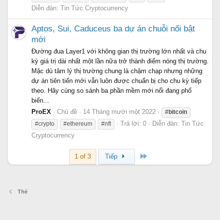
Diễn đàn:
Tin Tức Cryptocurrency
Aptos, Sui, Caduceus ba dự án chuỗi nổi bật
mới
Đường đua Layer1 với không gian thị trường lớn nhất và chu
kỳ giá trị dài nhất một lần nữa trở thành điểm nóng thị trường.
Mặc dù tâm lý thị trường chung là chậm chạp nhưng những
dự án tiên tiến mới vẫn luôn được chuẩn bị cho chu kỳ tiếp
theo. Hãy cùng so sánh ba phần mềm mới nổi đang phổ
biến...
ProEX
Chủ đề
14 Tháng mười một 2022
#bitcoin
Trả lời: 0
Diễn đàn:
Tin Tức
#crypto
#ethereum
#nft
Cryptocurrency
Cuối
1 of 3
Tiếp
Thẻ