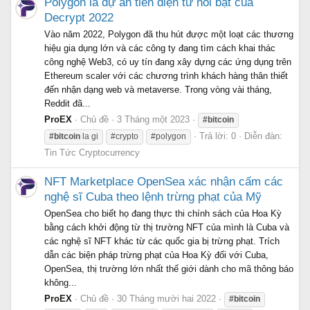
Polygon là dự án tiền điện tử nổi bật của
Decrypt 2022
Vào năm 2022, Polygon đã thu hút được một loạt các thương
hiệu gia dụng lớn và các công ty đang tìm cách khai thác
công nghệ Web3, có uy tín đang xây dựng các ứng dụng trên
Ethereum scaler với các chương trình khách hàng thân thiết
đến nhận dạng web và metaverse. Trong vòng vài tháng,
Reddit đã...
ProEX
Chủ đề
3 Tháng một 2023
#bitcoin
Trả lời: 0
Diễn đàn:
#bitcoin
la gi
#crypto
#polygon
Tin Tức Cryptocurrency
NFT Marketplace OpenSea xác nhận cấm các
nghệ sĩ Cuba theo lệnh trừng phạt của Mỹ
OpenSea cho biết họ đang thực thi chính sách của Hoa Kỳ
bằng cách khởi động từ thị trường NFT của mình là Cuba và
các nghệ sĩ NFT khác từ các quốc gia bị trừng phạt. Trích
dẫn các biện pháp trừng phạt của Hoa Kỳ đối với Cuba,
OpenSea, thị trường lớn nhất thế giới dành cho mã thông báo
không...
ProEX
Chủ đề
30 Tháng mười hai 2022
#bitcoin