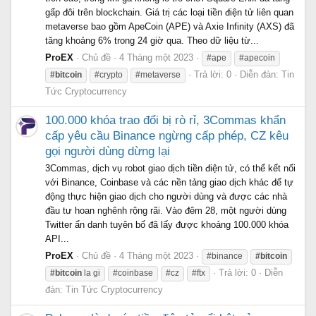
gấp đôi trên blockchain. Giá trị các loại tiền điện tử liên quan
metaverse bao gồm ApeCoin (APE) và Axie Infinity (AXS) đã
tăng khoảng 6% trong 24 giờ qua. Theo dữ liệu từ...
ProEX
Chủ đề
4 Tháng một 2023
#ape
#apecoin
Trả lời: 0
Diễn đàn:
Tin
#bitcoin
#crypto
#metaverse
Tức Cryptocurrency
100.000 khóa trao đổi bị rò rỉ, 3Commas khẩn
cấp yêu cầu Binance ngừng cấp phép, CZ kêu
gọi người dùng dừng lại
3Commas, dịch vụ robot giao dịch tiền điện tử, có thể kết nối
với Binance, Coinbase và các nền tảng giao dịch khác để tự
động thực hiện giao dịch cho người dùng và được các nhà
đầu tư hoan nghênh rộng rãi. Vào đêm 28, một người dùng
Twitter ẩn danh tuyên bố đã lấy được khoảng 100.000 khóa
API...
ProEX
Chủ đề
4 Tháng một 2023
#binance
#bitcoin
Trả lời: 0
Diễn
#bitcoin
la gi
#coinbase
#cz
#ftx
đàn:
Tin Tức Cryptocurrency