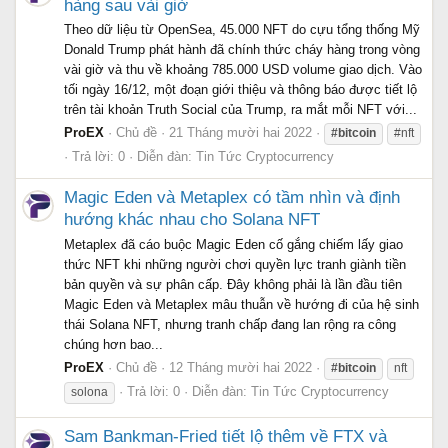
hàng sau vài giờ
Theo dữ liệu từ OpenSea, 45.000 NFT do cựu tổng thống Mỹ
Donald Trump phát hành đã chính thức cháy hàng trong vòng
vài giờ và thu về khoảng 785.000 USD volume giao dịch. Vào
tối ngày 16/12, một đoạn giới thiệu và thông báo được tiết lộ
trên tài khoản Truth Social của Trump, ra mắt mỗi NFT với...
ProEX
Chủ đề
21 Tháng mười hai 2022
#bitcoin
#nft
Trả lời: 0
Diễn đàn:
Tin Tức Cryptocurrency
Magic Eden và Metaplex có tầm nhìn và định
hướng khác nhau cho Solana NFT
Metaplex đã cáo buộc Magic Eden cố gắng chiếm lấy giao
thức NFT khi những người chơi quyền lực tranh giành tiền
bản quyền và sự phân cấp. Đây không phải là lần đầu tiên
Magic Eden và Metaplex mâu thuẫn về hướng đi của hệ sinh
thái Solana NFT, nhưng tranh chấp đang lan rộng ra công
chúng hơn bao...
ProEX
Chủ đề
12 Tháng mười hai 2022
#bitcoin
nft
Trả lời: 0
Diễn đàn:
Tin Tức Cryptocurrency
solona
Sam Bankman-Fried tiết lộ thêm về FTX và