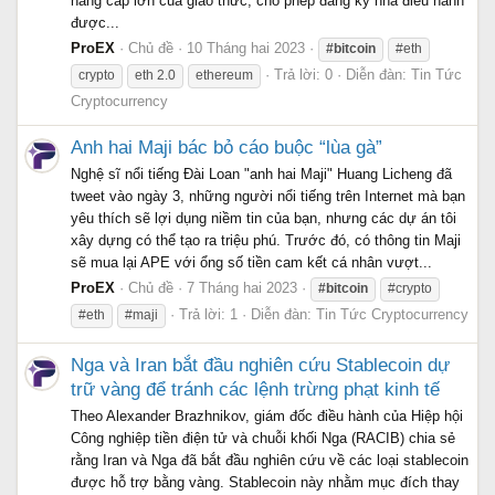
nâng cấp lớn của giao thức, cho phép đăng ký nhà điều hành
được...
ProEX
Chủ đề
10 Tháng hai 2023
#bitcoin
#eth
Trả lời: 0
Diễn đàn:
Tin Tức
crypto
eth 2.0
ethereum
Cryptocurrency
Anh hai Maji bác bỏ cáo buộc “lùa gà”
Nghệ sĩ nổi tiếng Đài Loan "anh hai Maji" Huang Licheng đã
tweet vào ngày 3, những người nổi tiếng trên Internet mà bạn
yêu thích sẽ lợi dụng niềm tin của bạn, nhưng các dự án tôi
xây dựng có thể tạo ra triệu phú. Trước đó, có thông tin Maji
sẽ mua lại APE với ổng số tiền cam kết cá nhân vượt...
ProEX
Chủ đề
7 Tháng hai 2023
#bitcoin
#crypto
Trả lời: 1
Diễn đàn:
Tin Tức Cryptocurrency
#eth
#maji
Nga và Iran bắt đầu nghiên cứu Stablecoin dự
trữ vàng để tránh các lệnh trừng phạt kinh tế
Theo Alexander Brazhnikov, giám đốc điều hành của Hiệp hội
Công nghiệp tiền điện tử và chuỗi khối Nga (RACIB) chia sẻ
rằng Iran và Nga đã bắt đầu nghiên cứu về các loại stablecoin
được hỗ trợ bằng vàng. Stablecoin này nhằm mục đích thay