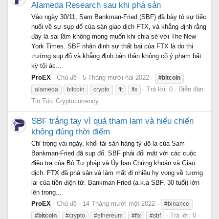
Alameda Research sau khi phá sản
Vào ngày 30/11, Sam Bankman-Fried (SBF) đã bày tỏ sự tiếc
nuối về sự sụp đổ của sàn giao dịch FTX, và khẳng định rằng
đây là sai lầm không mong muốn khi chia sẻ với The New
York Times. SBF nhận định sự thất bại của FTX là do thị
trường sụp đổ và khẳng định bàn thân không cố ý phạm bất
kỳ tội ác...
ProEX
Chủ đề
5 Tháng mười hai 2022
#bitcoin
Trả lời: 0
Diễn đàn:
alameda
bitcoin
crypto
ftt
ftx
Tin Tức Cryptocurrency
SBF trắng tay vì quá tham lam và hiếu chiến
không đúng thời điểm
Chỉ trong vài ngày, khối tài sản hàng tỷ đô la của Sam
Bankman-Fried đã sụp đổ. SBF phải đối mặt với các cuộc
điều tra của Bộ Tư pháp và Ủy ban Chứng khoán và Giao
dịch. FTX đã phá sản và làm mất đi nhiều hy vọng về tương
lai của tiền điện tử. Bankman-Fried (a.k.a SBF, 30 tuổi) lớn
lên trong...
ProEX
Chủ đề
14 Tháng mười một 2022
#binance
Trả lời: 0
#bitcoin
#crypto
#ethereum
#ftx
#sbf