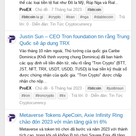
thế các loại tiền tệ fiat như Đô la Mỹ, Rúp Nga và Rial...
ProEX
Chủ đề
7 Tháng hai 2023
#bitcoin
Trả
#bitcoin
la gi
#crypto
#iran
#nga
#stablecoin
lời: 0
Diễn đàn:
Tin Tức Cryptocurrency
Justin Sun – CEO Tron foundation tin rằng Trung
Quốc sẽ áp dụng TRX
Vào tháng 10 năm ngoái, Thủ tướng của quốc gia Caribe
Dominica (Khối thịnh vượng chung Dominica) đã ban hành
các quy định về tiền điện tử, nêu rõ rằng “Tron Crypto” (BTT,
JST, NFT, TRX, USDT, USDD, TUSD) là loại tiền kỹ thuật số
được chứng nhận của quốc gia. "Tron Crypto" được chấp
nhận cho nộp...
ProEX
Chủ đề
6 Tháng hai 2023
#bitcoin
#justinsun
Trả lời: 0
Diễn đàn:
Tin Tức
#tron
#troncrypto
#trx
Cryptocurrency
Metaverse Tokens ApeCoin, Axie Infinity Ring
chào đón 2023 với màn tăng giá trị 6%
Metaverse và token trò chơi đã bước và năm 2023 với thành
tích cao, trong khi gã khổng lồ trò chơi Square Enix đã tăng