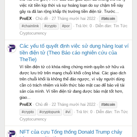
việc rút tiền kịp thời và sự hoảng loạn do sự chậm trễ này
gây ra đã lan rộng khắp thị trường tiền điện tử. Trước...
ProEX
Chủ đề
27 Tháng mười hai 2022
#bitcoin
Trả lời: 0
Diễn đàn:
Tin Tức
#chainlink
#crypto
#por
Cryptocurrency
Các yếu tố quyết định việc sử dụng hàng loạt ví
tiền điện tử (Theo Báo cáo nghiên cứu của
TheTie)
Ví tiền điện tử có khóa riêng chứng minh quyền sở hữu và
được lưu trữ trên mạng chuỗi khối công khai. Các giao dịch
trên chuỗi khối là không thể đảo ngược, vì vậy người dùng
cần có trách nhiệm và kiến thức bảo mật cao để bảo vệ tài
sản của mình. Ví tiền điện tử đang được bảo mật tốt hơn,
giao...
ProEX
Chủ đề
22 Tháng mười hai 2022
#bitcoin
Trả lời: 0
Diễn đàn:
Tin Tức
#crypto
#cryptopunk
#ví
Cryptocurrency
NFT của cựu Tổng thống Donald Trump cháy