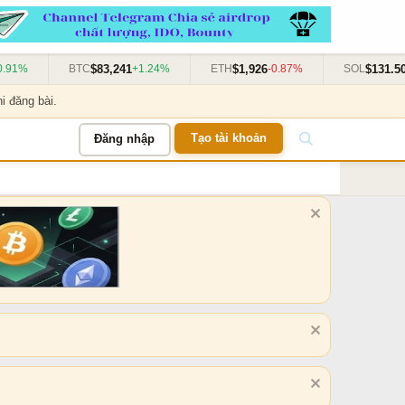
$83,241
$1,926
$131.50
1%
BTC
+1.24%
ETH
-0.87%
SOL
+3
i đăng bài.
Tạo tài khoản
Đăng nhập