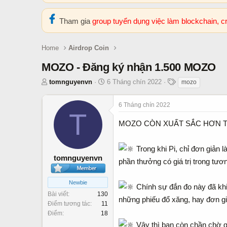
Tham gia
group tuyển dụng việc làm blockchain, 
Home
Airdrop Coin
MOZO - Đăng ký nhận 1.500 MOZO
T
N
T
tomnguyenvn
6 Tháng chín 2022
mozo
h
g
h
r
à
ẻ
6 Tháng chín 2022
e
T
y
a
b
MOZO CÒN XUẤT SẮC HƠN 
d
ắ
s
t
Trong khi Pi, chỉ đơn giản l
t
đ
tomnguyenvn
phần thưởng có giá trị trong tươn
a
ầ
r
u
t
Newbie
Chính sự đắn đo này đã khiế
e
Bài viết
130
những phiếu đổ xăng, hay đơn gi
r
Điểm tương tác
11
Điểm
18
Vậy thì bạn còn chần chờ g