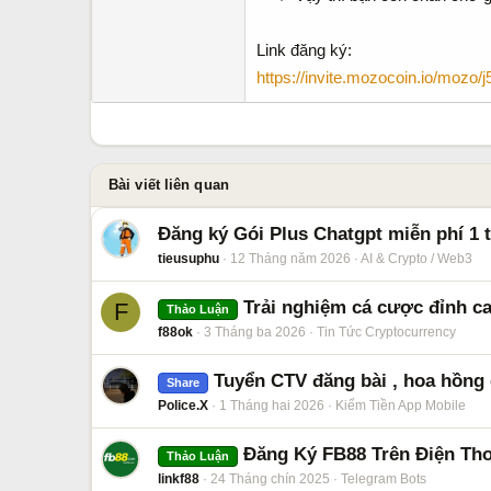
Link đăng ký:
https://invite.mozocoin.io/moz
Bài viết liên quan
Đăng ký Gói Plus Chatgpt miễn phí 1 
tieusuphu
12 Tháng năm 2026
AI & Crypto / Web3
Trải nghiệm cá cược đỉnh ca
F
Thảo Luận
f88ok
3 Tháng ba 2026
Tin Tức Cryptocurrency
Tuyển CTV đăng bài , hoa hồng
Share
Police.X
1 Tháng hai 2026
Kiếm Tiền App Mobile
Đăng Ký FB88 Trên Điện Tho
Thảo Luận
linkf88
24 Tháng chín 2025
Telegram Bots