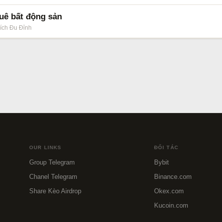
uê bất động sản
ích Đu Đỉnh
OUR LINKS
ĐỐI TÁC
Group Telegram
Bybit
Chanel Telegram
Binance.com
Share Kèo Airdrop
Okex.com
Kucoin.com