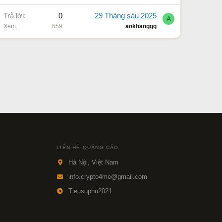
Trả lời
0
29 Tháng sáu 2025
A
Xem
659
ankhanggg
LIÊN HỆ QUẢNG CÁO
Hà Nội, Việt Nam
info.crypto4me@gmail.com
Tieusuphu2021