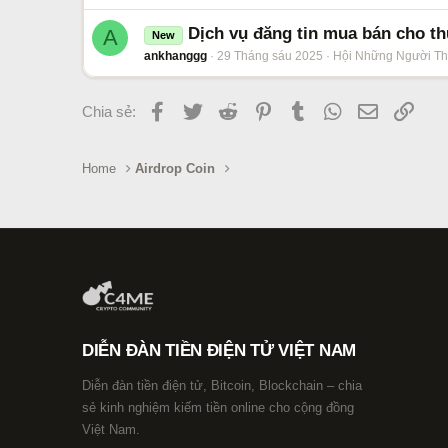
Dịch vụ đăng tin mua bán cho th
A
New
ankhanggg
29 Tháng sáu 2025
Hội Những Người Th
Facebook
Twitter
Reddit
Pinterest
Tumblr
WhatsApp
Email
Link
Chia sẻ:
Home
Airdrop Coin
DIỄN ĐÀN TIỀN ĐIỆN TỬ VIỆT NAM
Diễn đàn tiền điện tử, Bitcoin, Blockchain – chia
sẻ kinh nghiệm kiếm tiền online cho cộng đồng
Việt Nam.