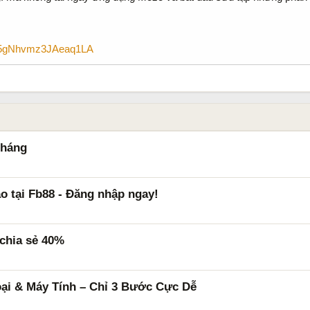
o/j5gNhvmz3JAeaq1LA
tháng
o tại Fb88 - Đăng nhập ngay!
 chia sẻ 40%
ại & Máy Tính – Chỉ 3 Bước Cực Dễ