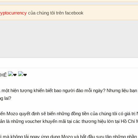
cryptocurrency
của chúng tôi trên facebook
THẾ
à một hiện tượng khiến biết bao người đào mỗi ngày? Nhưng liệu bạn có
g lai?
n Mozo quyết định sẽ biến những đồng tiền của chúng tôi có giá trị
ản là những voucher khuyến mãi tại các thương hiệu lớn tại Hồ Chí 
ì mà không tải ngay ứng dụng Mozo và bắt đầu sưu tập những phần q