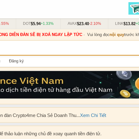
$5.94
$23.40
$13.82
5%
DOT
+1.33%
AVAX
-2.10%
LINK
+0.9
ONG DIỄN ĐÀN SẼ BỊ XOÁ NGAY LẬP TỨC
· Vui lòng đọc
nội quy
trước kh
u
Đăng ký
ễn đàn Crypto4me Chia Sẻ Doanh Thu...
Xem Chi Tiết
để thảo luận những chủ đề xoay quanh tiền điện tử.