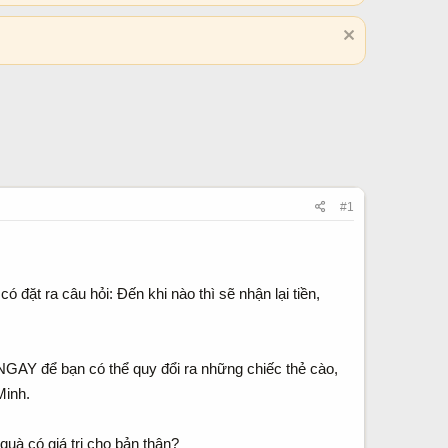
#1
 đặt ra câu hỏi: Đến khi nào thì sẽ nhận lại tiền,
 NGAY để bạn có thể quy đổi ra những chiếc thẻ cào,
Minh.
uà có giá trị cho bản thân?