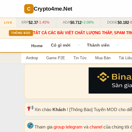
Crypto4me
.Net
$2.37
$0.712
$0.182
3%
XRP
-1.45%
ADA
+2.08%
DOGE
-0.5
LIVE
TẤT CẢ CÁC BÀI VIẾT CHẤT LƯỢNG THẤP, SPAM TR
THÔNG BÁO
Có gì mới
Thành viên
Home
Airdrop
Game P2E
Tin Tức
Mua Bán
Tài Liệ
Xin chào
Khách
! [Thông Báo] Tuyển MOD cho di
Tham gia
group telegram
và
chanel
của chúng tôi 