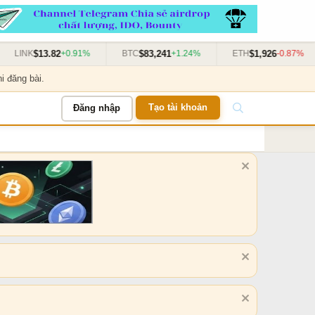
$13.82
$83,241
$1,926
+0.91%
BTC
+1.24%
ETH
-0.87%
SO
i đăng bài.
Tạo tài khoản
Đăng nhập