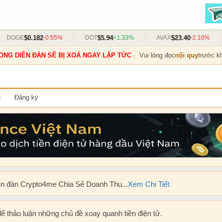
$0.182
$5.94
$23.40
-0.55%
DOT
+1.33%
AVAX
-2.10%
LINK
ONG DIỄN ĐÀN SẼ BỊ XOÁ NGAY LẬP TỨC
· Vui lòng đọc
nội quy
trước kh
u
Đăng ký
ễn đàn Crypto4me Chia Sẻ Doanh Thu...
Xem Chi Tiết
để thảo luận những chủ đề xoay quanh tiền điện tử.