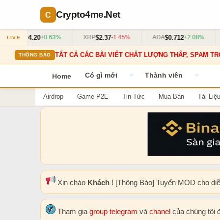
Crypto4me
.Net
94.20
$2.37
$0.712
+0.63%
XRP
-1.45%
ADA
+2.08%
DOGE
LIVE
TẤT CẢ CÁC BÀI VIẾT CHẤT LƯỢNG THẤP, SPAM TR
THÔNG BÁO
Có gì mới
Thành viên
Home
Airdrop
Game P2E
Tin Tức
Mua Bán
Tài Liệ
Xin chào
Khách
! [Thông Báo] Tuyển MOD cho di
Tham gia
group telegram
và
chanel
của chúng tôi 