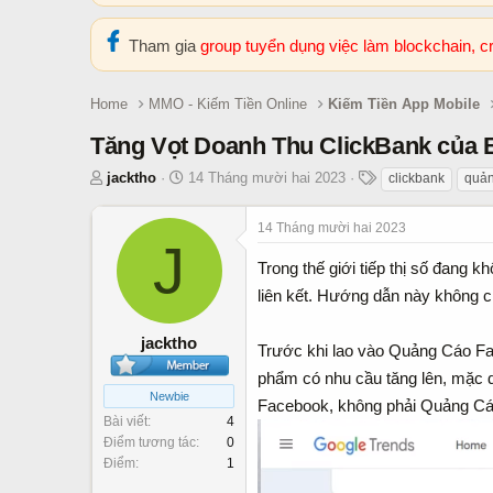
Tham gia
group tuyển dụng việc làm blockchain, 
Home
MMO - Kiếm Tiền Online
Kiếm Tiền App Mobile
Tăng Vọt Doanh Thu ClickBank của
T
N
T
jacktho
14 Tháng mười hai 2023
clickbank
quản
h
g
h
r
à
ẻ
14 Tháng mười hai 2023
e
J
y
a
b
Trong thế giới tiếp thị số đang 
d
ắ
liên kết. Hướng dẫn này không c
s
t
t
đ
jacktho
Trước khi lao vào Quảng Cáo Fac
a
ầ
r
u
phẩm có nhu cầu tăng lên, mặc d
t
Newbie
Facebook, không phải Quảng Cá
e
Bài viết
4
r
Điểm tương tác
0
Điểm
1