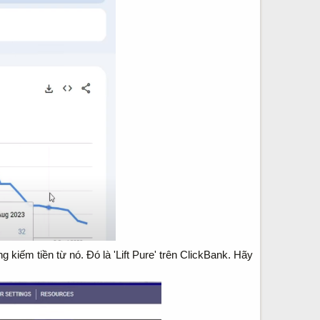
iếm tiền từ nó. Đó là 'Lift Pure' trên ClickBank. Hãy