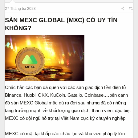
s
t
t
đ
27 Tháng ba 2023
#1
a
ầ
r
u
SÀN MEXC GLOBAL (MXC) CÓ UY TÍN
t
KHÔNG?
e
r
Chắc hẳn các bạn đã quen với các sàn giao dịch tiền điện tử
Binance, Huobi, OKX, KuCoin, Gate.io, Coinbase,…bên cạnh
đó sàn MEXC Global mặc dù ra đời sau nhưng đã có những
tăng trưởng mạnh về khối lượng giao dịch, thành viên, đặc biệt
MEXC có đội ngũ hỗ trợ tại Việt Nam cực kỳ chuyên nghiệp.
MEXC có mặt tại khắp các châu lục và khu vực pháp lý lớn