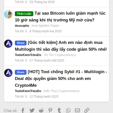
Trả lời
0
29 Tháng ba 2026
Tại sao Bitcoin luôn giảm mạnh lúc
Thảo Luận
10 giờ sáng khi thị trường Mỹ mở cửa?
tieusuphu
Kinh Nghiệm Trader
Trả lời
0
9 Tháng mười hai 2025
[Góc tiết kiệm] Anh em nào định mua
Share
Multilogin thì vào đây lấy code giảm 50% nhé!
ToolsKiemTrieuDo
Tin Tức Cryptocurrency
Trả lời
0
27 Tháng mười một 2025
[HOT] Tool chống Sybil #1 - Multilogin -
Share
Deal độc quyền giảm 50% cho anh em
Crypto4Me
ToolsKiemTrieuDo
Kiến Thức Cryptocurrency
Trả lời
0
12 Tháng mười 2025
Facebook
Twitter
Reddit
Pinterest
Tumblr
WhatsApp
Email
Link
Chia sẻ: