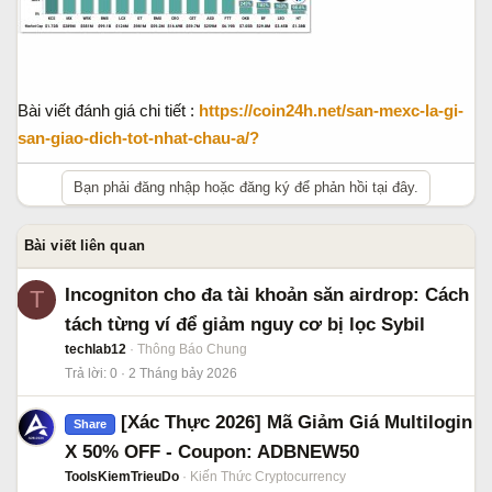
Bài viết đánh giá chi tiết :
https://coin24h.net/san-mexc-la-gi-
san-giao-dich-tot-nhat-chau-a/?
Bạn phải đăng nhập hoặc đăng ký để phản hồi tại đây.
Bài viết liên quan
Incogniton cho đa tài khoản săn airdrop: Cách
T
tách từng ví để giảm nguy cơ bị lọc Sybil
techlab12
Thông Báo Chung
Trả lời
0
2 Tháng bảy 2026
[Xác Thực 2026] Mã Giảm Giá Multilogin
Share
X 50% OFF - Coupon: ADBNEW50
ToolsKiemTrieuDo
Kiến Thức Cryptocurrency