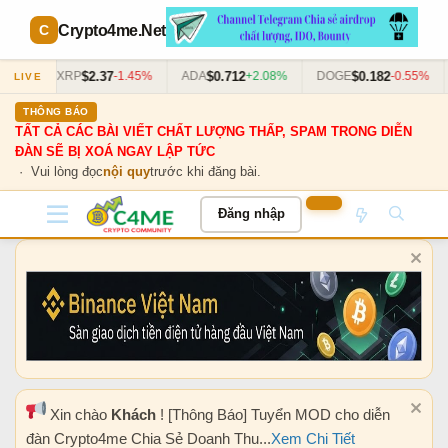
Crypto4me
.Net
$2.37
$0.712
$0.182
3%
XRP
-1.45%
ADA
+2.08%
DOGE
-0.55%
LIVE
THÔNG BÁO
TẤT CẢ CÁC BÀI VIẾT CHẤT LƯỢNG THẤP, SPAM TRONG DIỄN
ĐÀN SẼ BỊ XOÁ NGAY LẬP TỨC
· Vui lòng đọc
nội quy
trước khi đăng bài.
Đăng nhập
Xin chào
Khách
! [Thông Báo] Tuyển MOD cho diễn
đàn Crypto4me Chia Sẻ Doanh Thu...
Xem Chi Tiết