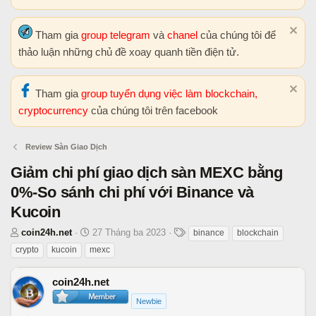
Tham gia
group telegram
và
chanel
của chúng tôi để
thảo luận những chủ đề xoay quanh tiền điện tử.
Tham gia
group tuyển dụng việc làm blockchain,
cryptocurrency
của chúng tôi trên facebook
Review Sàn Giao Dịch
Giảm chi phí giao dịch sàn MEXC bằng
0%-So sánh chi phí với Binance và
Kucoin
T
N
T
coin24h.net
27 Tháng ba 2023
binance
blockchain
h
g
h
crypto
kucoin
mexc
r
à
ẻ
e
y
coin24h.net
a
b
Newbie
d
ắ