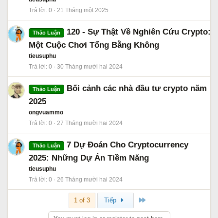
Trả lời
0
21 Tháng một 2025
120 - Sự Thật Về Nghiên Cứu Crypto:
Thảo Luận
Một Cuộc Chơi Tổng Bằng Không
tieusuphu
Trả lời
0
30 Tháng mười hai 2024
Bối cảnh các nhà đầu tư crypto năm
Thảo Luận
2025
ongvuammo
Trả lời
0
27 Tháng mười hai 2024
7 Dự Đoán Cho Cryptocurrency
Thảo Luận
2025: Những Dự Án Tiềm Năng
tieusuphu
Trả lời
0
26 Tháng mười hai 2024
Cuối
1 of 3
Tiếp