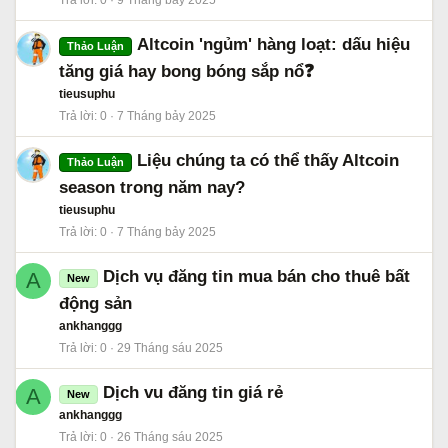
Trả lời
0
9 Tháng bảy 2025
Altcoin 'ngủm' hàng loạt: dấu hiệu
Thảo Luận
tăng giá hay bong bóng sắp nổ❓
tieusuphu
Trả lời
0
7 Tháng bảy 2025
Liệu chúng ta có thể thấy Altcoin
Thảo Luận
season trong năm nay?
tieusuphu
Trả lời
0
7 Tháng bảy 2025
Dịch vụ đăng tin mua bán cho thuê bất
A
New
động sản
ankhanggg
Trả lời
0
29 Tháng sáu 2025
Dịch vu đăng tin giá rẻ
A
New
ankhanggg
Trả lời
0
26 Tháng sáu 2025