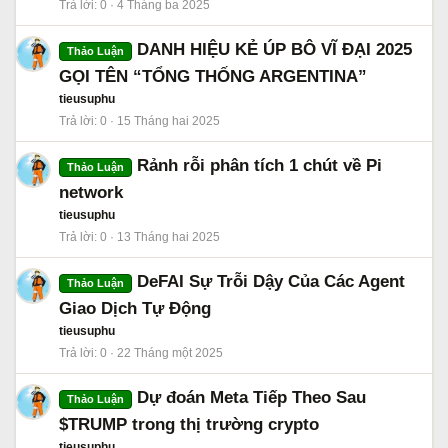
Trả lời
0
4 Tháng ba 2025
DANH HIỆU KẺ ÚP BÔ VĨ ĐẠI 2025
Thảo Luận
GỌI TÊN “TỔNG THỐNG ARGENTINA”
tieusuphu
Trả lời
0
15 Tháng hai 2025
Rảnh rỗi phân tích 1 chút về Pi
Thảo Luận
network
tieusuphu
Trả lời
0
13 Tháng hai 2025
DeFAI Sự Trỗi Dậy Của Các Agent
Thảo Luận
Giao Dịch Tự Động
tieusuphu
Trả lời
0
22 Tháng một 2025
Dự đoán Meta Tiếp Theo Sau
Thảo Luận
$TRUMP trong thị trường crypto
tieusuphu