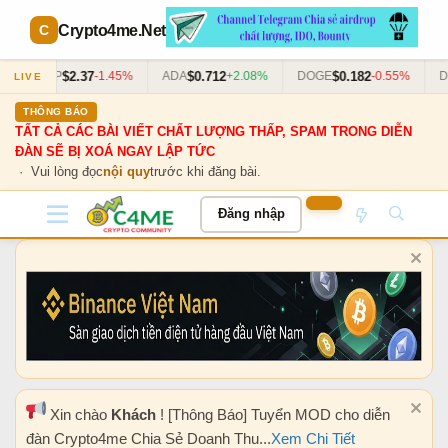
Crypto4me
.Net
$2.37
$0.712
$0.182
XRP
-1.45%
ADA
+2.08%
DOGE
-0.55%
DO
LIVE
THÔNG BÁO
TẤT CẢ CÁC BÀI VIẾT CHẤT LƯỢNG THẤP, SPAM TRONG DIỄN
ĐÀN SẼ BỊ XOÁ NGAY LẬP TỨC
· Vui lòng đọc
nội quy
trước khi đăng bài.
Đăng nhập
Xin chào
Khách
! [Thông Báo] Tuyển MOD cho diễn
đàn Crypto4me Chia Sẻ Doanh Thu...
Xem Chi Tiết