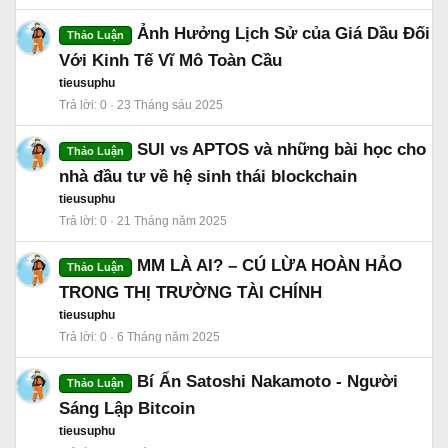
Ảnh Hưởng Lịch Sử của Giá Dầu Đối
Thảo Luận
Với Kinh Tế Vĩ Mô Toàn Cầu
tieusuphu
Trả lời
0
23 Tháng sáu 2025
SUI vs APTOS và những bài học cho
Thảo Luận
nhà đầu tư về hệ sinh thái blockchain
tieusuphu
Trả lời
0
21 Tháng năm 2025
MM LÀ AI? – CÚ LỪA HOÀN HẢO
Thảo Luận
TRONG THỊ TRƯỜNG TÀI CHÍNH
tieusuphu
Trả lời
0
6 Tháng năm 2025
Bí Ẩn Satoshi Nakamoto - Người
Thảo Luận
Sáng Lập Bitcoin
tieusuphu