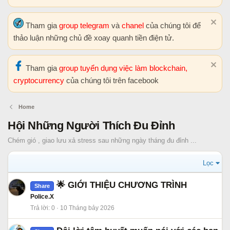
Tham gia
group telegram
và
chanel
của chúng tôi để
thảo luận những chủ đề xoay quanh tiền điện tử.
Tham gia
group tuyển dụng việc làm blockchain,
cryptocurrency
của chúng tôi trên facebook
Home
Hội Những Người Thích Đu Đỉnh
Chém gió , giao lưu xả stress sau những ngày tháng đu đỉnh ...
Lọc
🌟 GIỚI THIỆU CHƯƠNG TRÌNH
Share
Police.X
Trả lời
0
10 Tháng bảy 2026