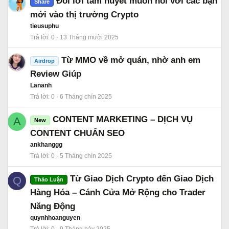
Đôi lời tâm huyết muốn nói với các bạn
Share
mới vào thị trường Crypto
tieusuphu
Trả lời
0
13 Tháng mười 2025
Từ MMO về mở quán, nhờ anh em
Airdrop
Review Giúp
Lananh
Trả lời
0
6 Tháng chín 2025
CONTENT MARKETING – DỊCH VỤ
A
New
CONTENT CHUẨN SEO
ankhanggg
Trả lời
0
5 Tháng chín 2025
Từ Giao Dịch Crypto đến Giao Dịch
Q
Thảo Luận
Hàng Hóa – Cánh Cửa Mở Rộng cho Trader
Năng Động
quynhhoanguyen