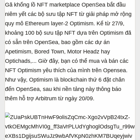
Gã khổng lồ NFT marketplace OpenSea bắt đầu
a
ầ
r
u
niêm yết các bộ sưu tập NFT từ giải pháp mở rộng
t
quy mô Ethereum layer-2 Optimism. Kể từ 27/9,
e
r
khoảng 100 bộ sưu tập NFT dựa trên Optimism đã
có sẵn trên OpenSea, bao gồm các dự án
Apetimism, Bored Town, Motor Headz hay
Optichads,... Giờ đây, bạn có thể mua và bán các
NFT Optimism yêu thích của mình trên Opensea.
Như vậy, Optimism là blockchain thứ 6 đặt chân
đến OpenSea, sau khi nền tảng này thông báo
thêm hỗ trợ Arbitrum từ ngày 20/09.