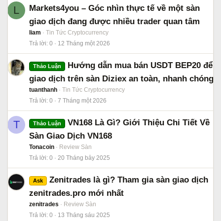
Markets4you – Góc nhìn thực tế về một sàn
L
giao dịch đang được nhiều trader quan tâm
liam
Tin Tức Cryptocurrency
Trả lời
0
12 Tháng một 2026
Hướng dẫn mua bán USDT BEP20 để
Thảo Luận
giao dịch trên sàn Diziex an toàn, nhanh chóng
tuanthanh
Tin Tức Cryptocurrency
Trả lời
0
7 Tháng một 2026
VN168 Là Gì? Giới Thiệu Chi Tiết Về
T
Thảo Luận
Sàn Giao Dịch VN168
Tonacoin
Review Sàn
Trả lời
0
20 Tháng bảy 2025
Zenitrades là gì? Tham gia sàn giao dịch
Ask
zenitrades.pro mới nhất
zenitrades
Review Sàn
Trả lời
0
13 Tháng sáu 2025