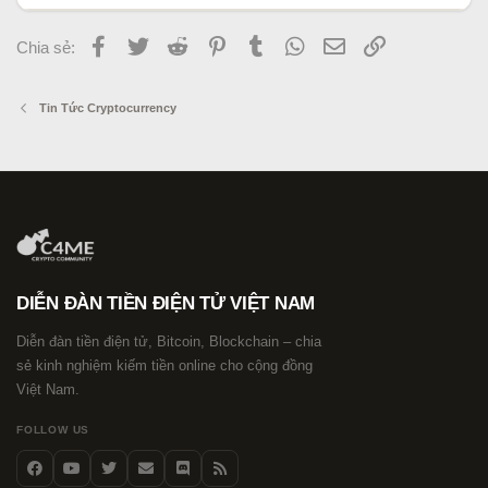
Facebook
Twitter
Reddit
Pinterest
Tumblr
WhatsApp
Email
Link
Chia sẻ:
Tin Tức Cryptocurrency
DIỄN ĐÀN TIỀN ĐIỆN TỬ VIỆT NAM
Diễn đàn tiền điện tử, Bitcoin, Blockchain – chia
sẻ kinh nghiệm kiếm tiền online cho cộng đồng
Việt Nam.
FOLLOW US