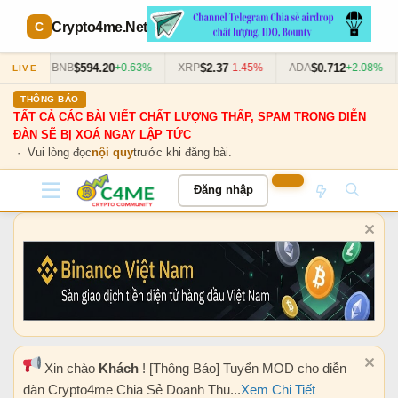
Crypto4me
.Net
$594.20
$2.37
$0.712
11%
BNB
+0.63%
XRP
-1.45%
ADA
+2.08%
LIVE
THÔNG BÁO
TẤT CẢ CÁC BÀI VIẾT CHẤT LƯỢNG THẤP, SPAM TRONG DIỄN
ĐÀN SẼ BỊ XOÁ NGAY LẬP TỨC
· Vui lòng đọc
nội quy
trước khi đăng bài.
Đăng nhập
Xin chào
Khách
! [Thông Báo] Tuyển MOD cho diễn
đàn Crypto4me Chia Sẻ Doanh Thu...
Xem Chi Tiết