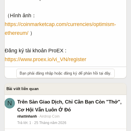
（Hình ảnh：
https://coinmarketcap.com/currencies/optimism-
ethereum/
）
Đăng ký tài khoản ProEX :
https://www.proex.io/vi_VN/register
Bạn phải đăng nhập hoặc đăng ký để phản hồi tại đây.
Bài viết liên quan
Trên Sàn Giao Dịch, Chỉ Cần Bạn Còn "Thở",
N
Cơ Hội Vẫn Luôn Ở Đó
nhattinhanh
Airdrop Coin
Trả lời
1
25 Tháng năm 2026