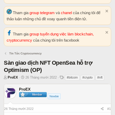
Tham gia
group telegram
và
chanel
của chúng tôi để
thảo luận những chủ đề xoay quanh tiền điện tử.
Tham gia
group tuyển dụng việc làm blockchain,
cryptocurrency
của chúng tôi trên facebook
Tin Tức Cryptocurrency
Sàn giao dịch NFT OpenSea hỗ trợ
Optimism (OP)
T
N
T
ProEX
26 Tháng mười 2022
#bitcoin
#crypto
#nft
h
g
h
r
à
ẻ
ProEX
e
y
Newbie
a
b
d
ắ
s
t
26 Tháng mười 2022
#1
t
đ