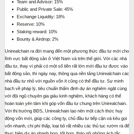
Team and Advisor: 15%
Public and Private Sale: 45%
Exchange Liquidity: 18%
Reserve: 10%
Staking reward: 10%
Bounty & Airdrop: 2%
Unirealchain ra đời mang đến một phương thức đầu tư mới cho
lĩnh vực bất động sản ở Việt Nam và trên thế giới. Với các nhà
đầu tư, thay vì phải có một số tiền rất lớn mới đầu tư được vào
bất động sản, thì ngày nay, thông qua nền tảng Unirealchain các
nhà đầu tư nhỏ với nguồn vốn ít cũng có thể đầu tư. Sự minh
bạch về pháp lý, tiêu chuẩn thẩm định dự án nghiêm ngặt cùng
với đội ngũ chuyên gia giàu kinh nghiệm, khách hàng có thể
hoàn toàn yên tâm khi góp vốn đầu tư chung trên Unirealchain.
Với thị trường BĐS, Unirealchain tạo nên một cách thức huy
động vốn mới, giúp các công ty, chủ đầu tư tiếp cận và kêu gọi
vốn nhanh, chi phí thấp, loại bỏ rất nhiều các thủ tục rườm rà để
thực hiện dự án nhanh hơn, tốt hơn, tháo gỡ những ách tắc