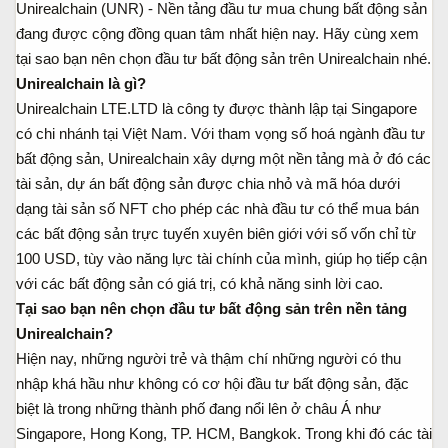
Unirealchain (UNR) - Nền tảng đầu tư mua chung bất động sản
a
ầ
đang được cộng đồng quan tâm nhất hiện nay. Hãy cùng xem
r
u
t
tại sao bạn nên chọn đầu tư bất động sản trên Unirealchain nhé.
e
Unirealchain là gì?
r
Unirealchain LTE.LTD là công ty được thành lập tại Singapore
có chi nhánh tại Việt Nam. Với tham vọng số hoá ngành đầu tư
bất động sản, Unirealchain xây dựng một nền tảng mà ở đó các
tài sản, dự án bất động sản được chia nhỏ và mã hóa dưới
dạng tài sản số NFT cho phép các nhà đầu tư có thể mua bán
các bất động sản trực tuyến xuyên biên giới với số vốn chỉ từ
100 USD, tùy vào năng lực tài chính của mình, giúp họ tiếp cận
với các bất động sản có giá trị, có khả năng sinh lời cao.
Tại sao bạn nên chọn đầu tư bất động sản trên nền tảng
Unirealchain?
Hiện nay, những người trẻ và thậm chí những người có thu
nhập khá hầu như không có cơ hội đầu tư bất động sản, đặc
biệt là trong những thành phố đang nổi lên ở châu Á như
Singapore, Hong Kong, TP. HCM, Bangkok. Trong khi đó các tài