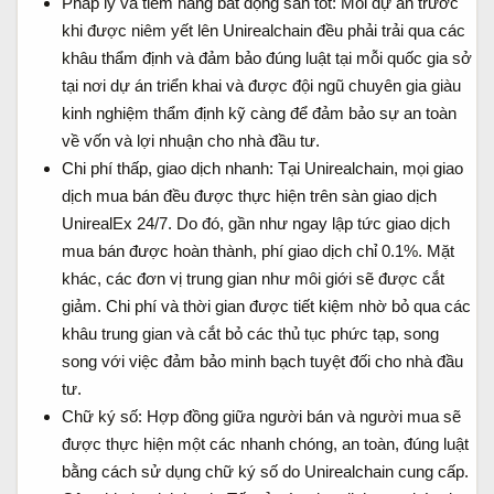
Pháp lý và tiềm năng bất động sản tốt: Mỗi dự án trước
khi được niêm yết lên Unirealchain đều phải trải qua các
khâu thẩm định và đảm bảo đúng luật tại mỗi quốc gia sở
tại nơi dự án triển khai và được đội ngũ chuyên gia giàu
kinh nghiệm thẩm định kỹ càng để đảm bảo sự an toàn
về vốn và lợi nhuận cho nhà đầu tư.
Chi phí thấp, giao dịch nhanh: Tại Unirealchain, mọi giao
dịch mua bán đều được thực hiện trên sàn giao dịch
UnirealEx 24/7. Do đó, gần như ngay lập tức giao dịch
mua bán được hoàn thành, phí giao dịch chỉ 0.1%. Mặt
khác, các đơn vị trung gian như môi giới sẽ được cắt
giảm. Chi phí và thời gian được tiết kiệm nhờ bỏ qua các
khâu trung gian và cắt bỏ các thủ tục phức tạp, song
song với việc đảm bảo minh bạch tuyệt đối cho nhà đầu
tư.
Chữ ký số: Hợp đồng giữa người bán và người mua sẽ
được thực hiện một các nhanh chóng, an toàn, đúng luật
bằng cách sử dụng chữ ký số do Unirealchain cung cấp.