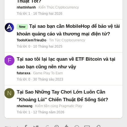
Thuật Tốt?
nhattinhanh
Kiến Thức Cryptocurrency
Trả lời
1
16 Tháng hai 2026
Tại sao bạn cần MobileHop để bảo vệ tài
New
khoản quảng cáo và thương mại điện tử?
ToolsKiemTrieuDo
Tin Tức Cryptocurrency
Trả lời
0
10 Tháng hai 2025
Tại sao tôi lại lạc quan về ETF Bitcoin và tại
F
sao bạn cũng nên như vậy
futaraxa
Game Play To Earn
Trả lời
0
30 Tháng sáu 2023
Tại Sao Những Tay Chơi Lớn Luôn Cần
N
"Khoảng Lùi" Chiến Thuật Để Sống Sót?
nhatwang
Kiếm tiền cùng Pragmatic Play
Trả lời
1
12 Tháng năm 2026