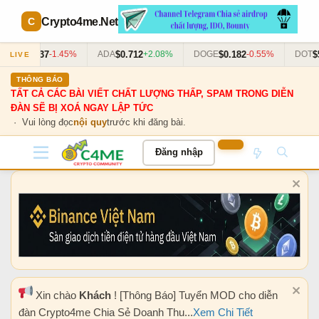
Crypto4me
.Net
$2.37
$0.712
$0.182
$5.9
RP
-1.45%
ADA
+2.08%
DOGE
-0.55%
DOT
LIVE
THÔNG BÁO
TẤT CẢ CÁC BÀI VIẾT CHẤT LƯỢNG THẤP, SPAM TRONG DIỄN
ĐÀN SẼ BỊ XOÁ NGAY LẬP TỨC
· Vui lòng đọc
nội quy
trước khi đăng bài.
Đăng nhập
Xin chào
Khách
! [Thông Báo] Tuyển MOD cho diễn
đàn Crypto4me Chia Sẻ Doanh Thu...
Xem Chi Tiết