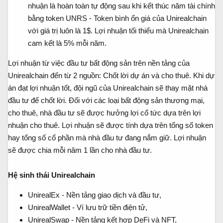
nhuận là hoàn toàn tự động sau khi kết thúc năm tài chính
bằng token UNRS - Token bình ổn giá của Unirealchain
với giá trị luôn là 1$. Lợi nhuận tối thiểu mà Unirealchain
cam kết là 5% mỗi năm.
Lợi nhuận từ việc đầu tư bất động sản trên nền tảng của
Unirealchain đến từ 2 nguồn: Chốt lời dự án và cho thuê. Khi dự
án đạt lợi nhuận tốt, đội ngũ của Unirealchain sẽ thay mặt nhà
đầu tư để chốt lời. Đối với các loại bất động sản thương mại,
cho thuê, nhà đầu tư sẽ được hưởng lợi cổ tức dựa trên lợi
nhuận cho thuê. Lợi nhuận sẽ được tính dựa trên tổng số token
hay tổng số cổ phần mà nhà đầu tư đang nắm giữ. Lợi nhuận
sẽ được chia mỗi năm 1 lần cho nhà đầu tư.
Hệ sinh thái Unirealchain
UnirealEx - Nền tảng giao dịch và đầu tư,
UnirealWallet - Ví lưu trữ tiền điện tử,
UnirealSwap - Nền tảng kết hợp DeFi và NFT,