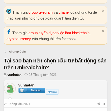
Tham gia
group telegram
và
chanel
của chúng tôi để
thảo luận những chủ đề xoay quanh tiền điện tử.
Tham gia
group tuyển dụng việc làm blockchain,
cryptocurrency
của chúng tôi trên facebook
Airdrop Coin
Tại sao bạn nên chọn đầu tư bất động sản
trên Unirealchain?
T
N
vunhatan
25 Tháng tám 2021
h
g
r
à
vunhatan
e
y
Newbie
a
b
d
ắ
25 Tháng tám 2021
#1
s
t
t
đ