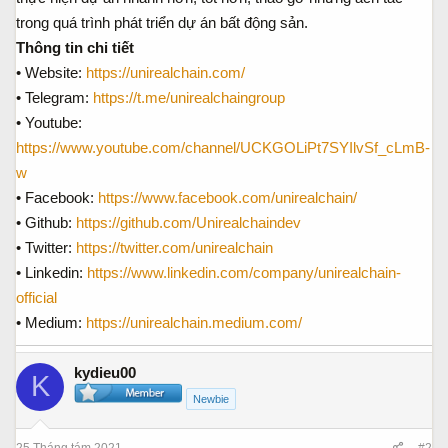
trong quá trình phát triển dự án bất động sản.
Thông tin chi tiết
• Website:
https://unirealchain.com/
• Telegram:
https://t.me/unirealchaingroup
• Youtube:
https://www.youtube.com/channel/UCKGOLiPt7SYIlvSf_cLmB-
w
• Facebook:
https://www.facebook.com/unirealchain/
• Github:
https://github.com/Unirealchaindev
• Twitter:
https://twitter.com/unirealchain
• Linkedin:
https://www.linkedin.com/company/unirealchain-
official
• Medium:
https://unirealchain.medium.com/
kydieu00
K
Newbie