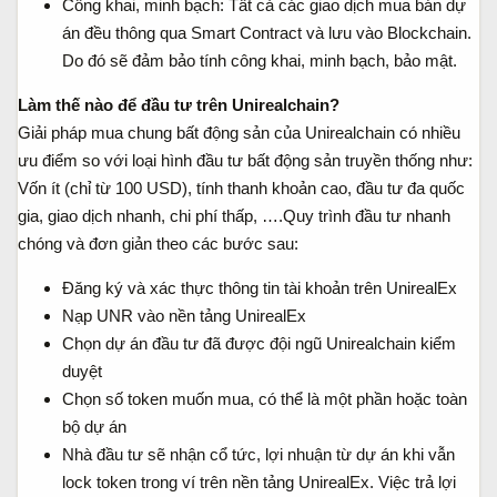
Công khai, minh bạch: Tất cả các giao dịch mua bán dự
án đều thông qua Smart Contract và lưu vào Blockchain.
Do đó sẽ đảm bảo tính công khai, minh bạch, bảo mật.
Làm thế nào để đầu tư trên Unirealchain?
Giải pháp mua chung bất động sản của Unirealchain có nhiều
ưu điểm so với loại hình đầu tư bất động sản truyền thống như:
Vốn ít (chỉ từ 100 USD), tính thanh khoản cao, đầu tư đa quốc
gia, giao dịch nhanh, chi phí thấp, ….Quy trình đầu tư nhanh
chóng và đơn giản theo các bước sau:
Đăng ký và xác thực thông tin tài khoản trên UnirealEx
Nạp UNR vào nền tảng UnirealEx
Chọn dự án đầu tư đã được đội ngũ Unirealchain kiểm
duyệt
Chọn số token muốn mua, có thể là một phần hoặc toàn
bộ dự án
Nhà đầu tư sẽ nhận cổ tức, lợi nhuận từ dự án khi vẫn
lock token trong ví trên nền tảng UnirealEx. Việc trả lợi