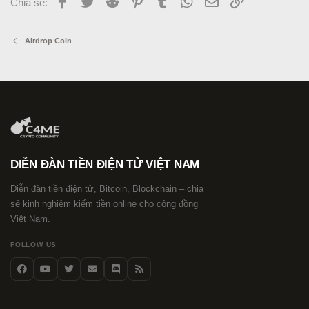
Facebook
Twitter
Reddit
Pinterest
Tumblr
WhatsApp
Email
Link
Chia sẻ:
Airdrop Coin
DIỄN ĐÀN TIỀN ĐIỆN TỬ VIỆT NAM
Diễn đàn tiền điện tử, Bitcoin, Blockchain – chia
sẻ kinh nghiệm kiếm tiền online cho cộng đồng
Việt Nam.
FOLLOW US