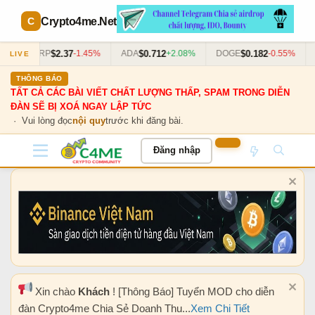
Crypto4me
.Net
$2.37
$0.712
$0.182
%
XRP
-1.45%
ADA
+2.08%
DOGE
-0.55%
D
LIVE
THÔNG BÁO
TẤT CẢ CÁC BÀI VIẾT CHẤT LƯỢNG THẤP, SPAM TRONG DIỄN
ĐÀN SẼ BỊ XOÁ NGAY LẬP TỨC
· Vui lòng đọc
nội quy
trước khi đăng bài.
Đăng nhập
Xin chào
Khách
! [Thông Báo] Tuyển MOD cho diễn
đàn Crypto4me Chia Sẻ Doanh Thu...
Xem Chi Tiết