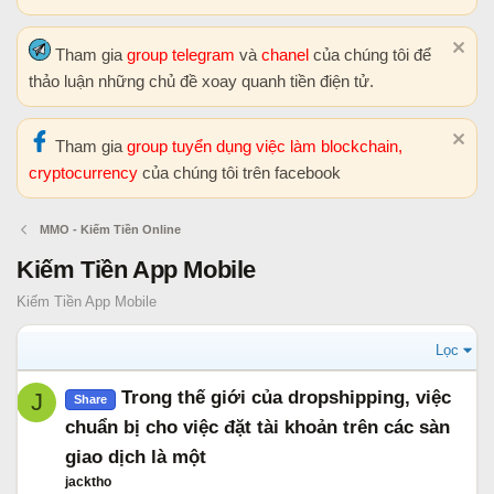
Tham gia
group telegram
và
chanel
của chúng tôi để
thảo luận những chủ đề xoay quanh tiền điện tử.
Tham gia
group tuyển dụng việc làm blockchain,
cryptocurrency
của chúng tôi trên facebook
MMO - Kiếm Tiền Online
Kiếm Tiền App Mobile
Kiếm Tiền App Mobile
Lọc
Trong thế giới của dropshipping, việc
J
Share
chuẩn bị cho việc đặt tài khoản trên các sàn
giao dịch là một
jacktho