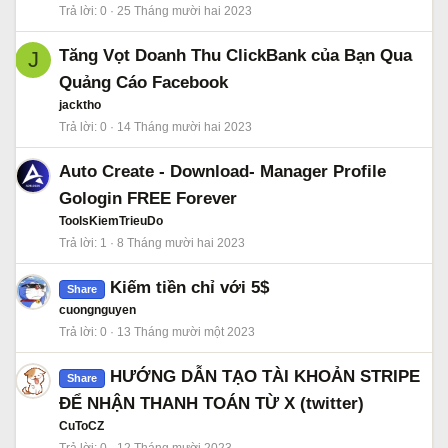
Trả lời
0
25 Tháng mười hai 2023
Tăng Vọt Doanh Thu ClickBank của Bạn Qua
J
Quảng Cáo Facebook
jacktho
Trả lời
0
14 Tháng mười hai 2023
Auto Create - Download- Manager Profile
Gologin FREE Forever
ToolsKiemTrieuDo
Trả lời
1
8 Tháng mười hai 2023
Kiếm tiền chỉ với 5$
Share
cuongnguyen
Trả lời
0
13 Tháng mười một 2023
HƯỚNG DẪN TẠO TÀI KHOẢN STRIPE
Share
ĐỂ NHẬN THANH TOÁN TỪ X (twitter)
CuToCZ