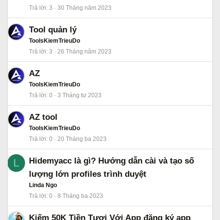
Trả lời
3
30 Tháng năm 2023
Tool quản lý
ToolsKiemTrieuDo
Trả lời
3
26 Tháng năm 2023
AZ
ToolsKiemTrieuDo
Trả lời
0
3 Tháng tư 2023
AZ tool
ToolsKiemTrieuDo
Trả lời
0
20 Tháng ba 2023
Hidemyacc là gì? Hướng dẫn cài và tạo số
L
lượng lớn profiles trình duyệt
Linda Ngo
Trả lời
0
8 Tháng ba 2023
Kiếm 50K Tiền Tươi Với App đăng ký app