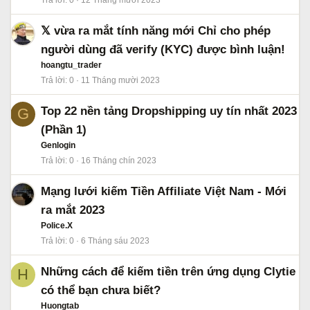
Trả lời
0
12 Tháng mười 2023
𝕏 vừa ra mắt tính năng mới Chỉ cho phép
người dùng đã verify (KYC) được bình luận!
hoangtu_trader
Trả lời
0
11 Tháng mười 2023
Top 22 nền tảng Dropshipping uy tín nhất 2023
G
(Phần 1)
Genlogin
Trả lời
0
16 Tháng chín 2023
Mạng lưới kiếm Tiền Affiliate Việt Nam - Mới
ra mắt 2023
Police.X
Trả lời
0
6 Tháng sáu 2023
Những cách để kiếm tiền trên ứng dụng Clytie
H
có thể bạn chưa biết?
Huongtab